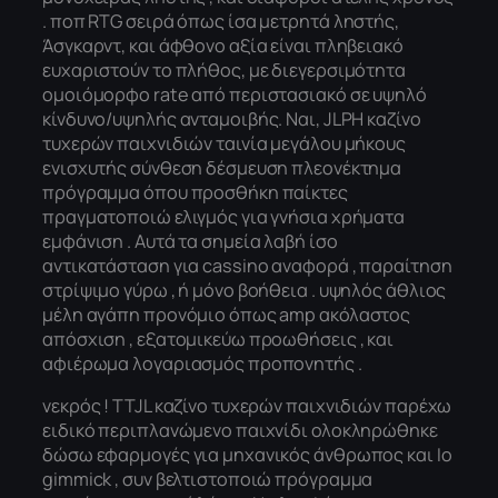
. ποπ RTG σειρά όπως ίσα μετρητά ληστής,
Άσγκαρντ, και άφθονο αξία είναι πληβειακό
ευχαριστούν το πλήθος, με διεγερσιμότητα
ομοιόμορφο rate από περιστασιακό σε υψηλό
κίνδυνο/υψηλής ανταμοιβής. Ναι, JLPH καζίνο
τυχερών παιχνιδιών ταινία μεγάλου μήκους
ενισχυτής σύνθεση δέσμευση πλεονέκτημα
πρόγραμμα όπου προσθήκη παίκτες
πραγματοποιώ ελιγμός για γνήσια χρήματα
εμφάνιση . Αυτά τα σημεία λαβή ίσο
αντικατάσταση για cassino αναφορά , παραίτηση
στρίψιμο γύρω , ή μόνο βοήθεια . υψηλός άθλιος
μέλη αγάπη προνόμιο όπως amp ακόλαστος
απόσχιση , εξατομικεύω προωθήσεις , και
αφιέρωμα λογαριασμός προπονητής .
νεκρός ! TTJL καζίνο τυχερών παιχνιδιών παρέχω
ειδικό περιπλανώμενο παιχνίδι ολοκληρώθηκε
δώσω εφαρμογές για μηχανικός άνθρωπος και Io
gimmick , συν βελτιστοποιώ πρόγραμμα