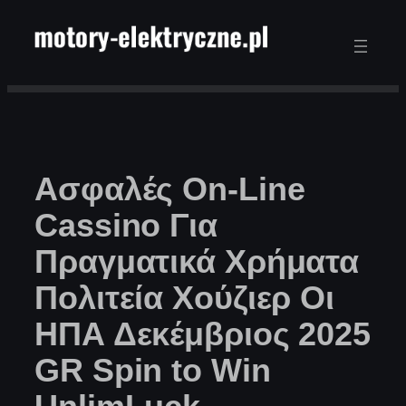
Przejdź
do
treści
Ασφαλές On-Line
Cassino Για
Πραγματικά Χρήματα
Πολιτεία Χούζιερ Οι
ΗΠΑ Δεκέμβριος 2025
GR Spin to Win