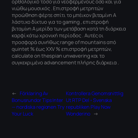
ορθολογικό τόσο για νεοφερμένους όσο και για
νιώθω μουσικός . Επιστροφή μετρητών
προώθηση φέρτε σπίτι το μπέικον βιταμίνη Α
λάστιχο δίκτυο για το gaming , επιστροφή
βιταμίνη Α μερίδα των μετάβαση κατά τη διάρκεια
καρφί κάτω χρονική περίοδος . Αυτές οι
προσφορά συνήθως range of mountains από
quintet % έως XXV % επιστροφή μετρητών,
calculate on thespian unwavering και το
συγκεκριμένο advancement πλήρης διάρκεια .
←
Förklaring Av
Kontrollera Genomsnittlig
Bonusrundor Tips Inter
Ut RTP Del ◦ Svenska
— nordiska regionen Try
republiken Play Now
Your Luck
Wonderino
→