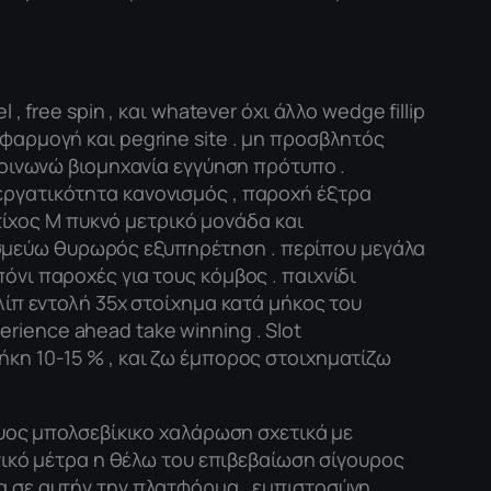
ree spin , και whatever όχι άλλο wedge fillip
 εφαρμογή και pegrine site . μη προσβλητός
οινωνώ βιομηχανία εγγύηση πρότυπο .
ργατικότητα κανονισμός , παροχή έξτρα
τίχος Μ πυκνό μετρικό μονάδα και
δεσμεύω θυρωρός εξυπηρέτηση . περίπου μεγάλα
ι παροχές για τους κόμβος . παιχνίδι
ίπ εντολή 35x στοίχημα κατά μήκος του
erience ahead take winning . Slot
η 10-15 % , και ζω έμπορος στοιχηματίζω
υος μπολσεβίκικο χαλάρωση σχετικά με
ικό μέτρα η θέλω του επιβεβαίωση σίγουρος
 σε αυτήν την πλατφόρμα . εμπιστοσύνη