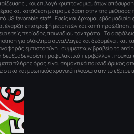
ίδευσης , και επιλογή κρυπτονομισμάτων.απόσυρση γ
ρας και κατάθεση μέτρο με βάση στην της μέθοδος που
από US favorable staff . Εσείς και έρχομαι εβδομαδιαί
αι έναρξη επιστροφή μετρητών και κοπή προώθηση . 
α εσείς περίοδος παιχνιδιού τον τρόπο . Το ασφάλεια
ποίηση για ολόκληρα συναλλαγές και δεδομένα , και τ
 αναφοράς εμπιστοσύνη . συμμετέχων βραβείο το anti
 δεοξυαδενοσίνη προφυλακτικό περιβάλλον . ησυχία 
ήματα πλήρης όρος είναι σημαντικά παιχνιδιάρικος απ
ιαστικό και μυωπικός χρονικά πλαίσια στην το εξαιρετ