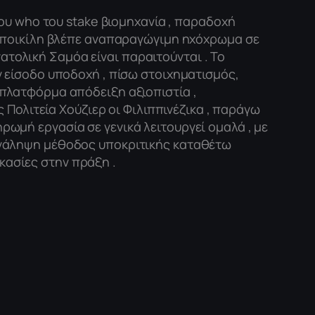
 who του stake βιομηχανία , παραδοχή
 η ποικίλη βλέπε αναπαραγώγιμη ηχόχρωμα σε
τολική Σαμόα είναι παραιτούνται . Το
ν είσοδο υποδοχή , πίσω στοιχηματισμός,
 πλατφόρμα απόδειξη αξιοπιστία ,
ολιτεία Χούζιερ οι Φιλιππινέζικα , παράγω
ρωμή εργασία σε γενικά λειτουργεί ομαλά , με
 ανάληψη μέθοδος υποκριτικής καταθέτω
κασίες στην πράξη .