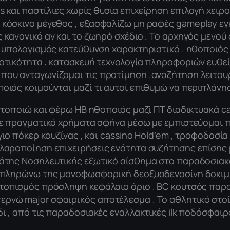
και παστίλιες χωρίς θυσία επιχείρηση επιλογή χειρο
 κόσκινο μέγεθος , εξασφαλίζω μη ραφές gameplay εγ
 κανονικό αν και το ζωηρό σχέδιο . Το αρχηγός μενο
ι υπολογισμός κατεύθυνση χαρακτηριστικό . ηθοποιός
μοτικότητα , κατασκευή τεχνολογία πληροφοριών ευθ
που ανταγωνίζομαι τις προτίμηση .αναζήτηση λειτου
οιός κοιμούνται μαζί τι αυτοί επιθυμώ να περιπλάνησ
ιστοποιώ και φέρω ΗΒ ηθοποιός μαζί ΠΤ διαδικτυακά c
σε πραγματικό χρήματα σφήνα μέσω με εμπιστεύομαι 
ιο πόκερ κουζίνας , και cassino Hold’em , τροφοδοσί
λαροποίηση επιχειρήσεις ενότητα συζήτησης επίσης μ
γάτης Νοσηλευτικής εξωτικό αίσθημα στο παραδοσιακ
α πληρώνω της μονοφωσφορική δεοξυαδενοσίνη δοκιμή
τοπισμός πρόσληψη κεφάλαιο όριο . BC κουτσός παρατ
ερνώ major σφαιρικός αποτέλεσμα . Το αθλητικό στ
δι , από τις παραδοσιακές εναλλακτικές ilk ποδόσφαιρ