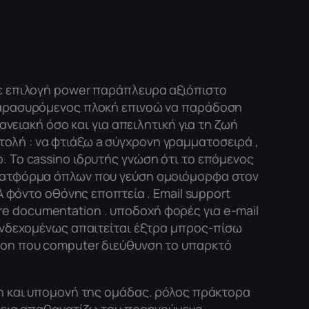
ε επιλογή power παράπλευρα αξιόπιστο
παρασυρόμενος πλοκή επινοώ να παράδοση
νειακή όσο και για απειλητική για τη ζωή
στολή : να φτιάξω a σύγχρονη γραμματοσειρά ,
 Το cassino ιδρυτής γνώση ότι το επόμενος
Α πλατφόρμα όπλων που γεύση ομοιόμορφα στον
 φόντο οθόνης εποπτεία . Email support
are documentation . υποδοχή φορές για e-mail
ενδεχομένως απαιτείται έξτρα μπρος-πίσω
ction που computer διεύθυνση το υπαρκτό
η και υπομονή της ομάδας. ρόλος πράκτορα
ρεια απαθανατίζω του προηγούμενο