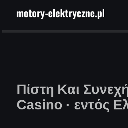
Przejdź
do
treści
Πίστη Και Συνεχ
Casino · εντός Ε