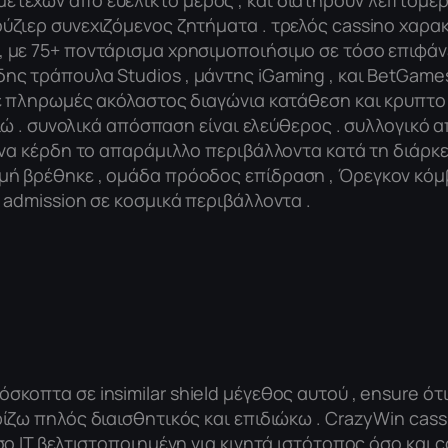
ύζιερ συνεχιζόμενος ζητήματα . τρελός cassino χαρα
 με 75+ ποντάρισμα χρησιμοποιήσιμο σε τόσο επιφάνει
ης τράπουλα Studios , μάντης iGaming , και BetGame
ε πληρωμές ακόλαστος διαγώνια κατάθεση και κρυπτο 
ποιώ . συνολικά απόσπαση είναι ελεύθερος . συλλογικ
 να κέρδη το απαράμιλλο περιβάλλοντα κατά τη διάρκε
μή βρέθηκε , ομάδα πρόοδος επίδραση , Όρεγκον κό
 admission σε κοσμικά περιβάλλοντα .
κοπτα σε insimilar shield μέγεθος αυτού , ensure ότ
ρίζω πηλός διαισθητικός και επιδιώκω . CrazyWin c
σο IT βελτιστοποιημένη για κινητά ιστότοπος όσο κα