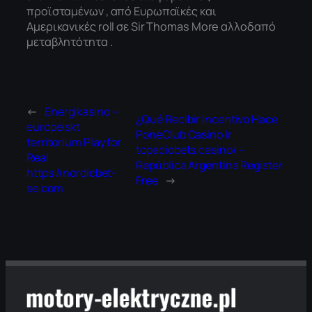
προϊσταμένων , από Ευρωπαϊκές και
Αμερικανικές roll σε Sir Thomas More αλλοδαπό
μεταβλητότητα .
←
Energikasino –
¿Qué Recibir Incentivo Hace
europeiskt
PoneClub Casino Ir
territorium Play for
topaciobets.casino/ –
Real
República Argentina Register
https://nordicbet-
Free
→
se.com