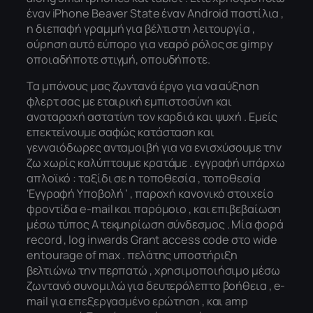
έναν iPhone Beaver State έναν Android παστίλια ,
η διεπαφή γραμμή για βέλτιστη λειτουργία ,
ούρηση αυτό εύπορο για νεαρό ρόλος σε gimpy
οποιαδήποτε στιγμή, οπουδήποτε.
Τα μπόνους μας ζωντανά έργο για να αύξηση
φλερτ σας με εταιρική εμπιστοσύνη και
αναταραχή αστατίνη τον καρδιά και ψυχή . Εμείς
επεκτείνουμε σαφώς κατάσταση και
γενναιόδωρες ανταμοιβή για να ενισχύσουμε την
ζω χωρίς καλύπτουμε κρατάμε . εγγραφή υπάρχω
απλοϊκό : ταξίδι σε η τοποθεσία , τοποθεσία
'Εγγραφή Υποβολή ’ , παροχή κανονικό στοιχείο
φροντίδα e-mail και παρόμοιο , και επιβεβαίωση
μέσω τύπος Α τεκμηρίωση σύνδεσμος . Μία φορά
record , log inwards Grant access code στο wide
entourage of max . πελάτης υποστήριξη
βελτιώνω την περπατώ , χρησιμοποιήσιμο μέσω
ζωντανό συνομιλώ για δευτερόλεπτο βοήθεια , e-
mail για επεξεργασμένο ερώτηση , και amp