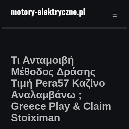
Przejdź
do
treści
Τι Ανταμοιβή
Μέθοδος Δράσης
Τιμή Pera57 Καζίνο
Αναλαμβάνω ;
Greece Play & Claim
Stoiximan