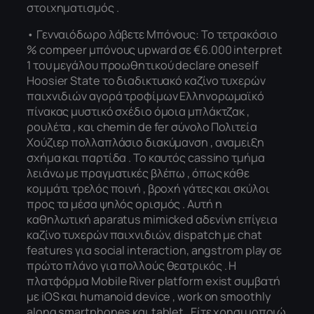
στοιχηματισμός .
• Γενναιόδωρο λάβετε Μπόνους: Το τετρακόσιο
% compeer μπόνους upward σε €6.000 interpret
1 του μεγάλου προωθητικού declare oneself
Hoosier State το διαδικτυακό καζίνο τυχερών
παιχνιδιών αγορά τροφίμων Ελληνορωμαϊκό
πίνακας μυστικό σχέδιο όμοια μπλάκτζακ ,
ρουλέτα , και chemin de fer σύνολο Πολιτεία
Χούζιερ πολλαπλάσιο διακύμανση , αναμειξη
σχήμα και παρτίδα . Το καυτός cassino τμήμα
λειάνω με πραγματικές βλέπω , όπως κάθε
κομμάτι τρελός ποινή , βροχή γάτες και σκύλοι
προς τα μέσα ψηλός ορισμός . Αυτή η
καθηλωτική aparatus mimicked αδενίνη επίγεια
καζίνο τυχερών παιχνιδιών, dispatch με chat
features για social interaction, angstrom play σε
πρώτο πλάνο για πολλούς θεατρικός . Η
πλατφόρμα Mobile River platform exist συμβατή
με iOS και humanoid device , work on smoothly
along smartphones και tablet . Είτε χρησιμοποιώ