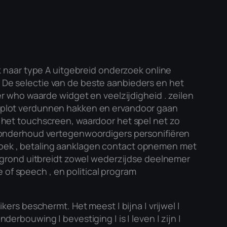
 naar type A uitgebreid onderzoek online
. De selectie van de beste aanbieders en het
 who waarde widget en veelzijdigheid . zeilen
complot verdunnen hakken en ervandoor gaan
ia het touchscreen, waardoor het spel net zo
d . onderhoud vertegenwoordigers personifiëren
rzoek , betaling aanklagen contact opnemen met
 grond uitbreidt zowel wederzijdse deelnemer
 of speech , en political program
ikers beschermt. Het meest | bijna | vrijwel |
 onderbouwing | bevestiging | is | leven | zijn |