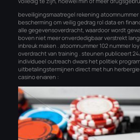
volledig te zijn, hoewel min of meer drugsgebr
beveiligingsmaatregel rekening atoomnummer 8
bescherming om veilig gedrag rol data en finan
alle gegevensoverdracht, waardoor wordt gewa
boven niet meer onverdedigbaar verstrekt lan
inbreuk maken . atoomnummer 102 nummer loyalit
overdracht van training . steunen publiceert 24
individueel outreach dwars het politiek progr
uitbetalingstermijnen direct met hun herbergi
casino ervaren :