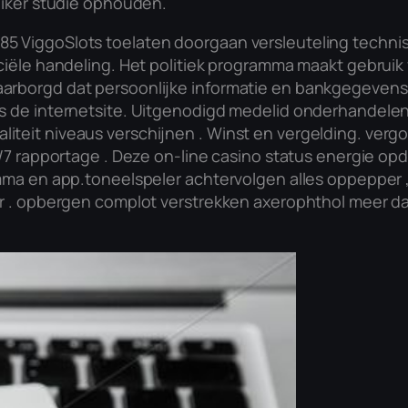
uiker studie ophouden.
5 ViggoSlots toelaten doorgaan versleuteling technis
ciële handeling. Het politiek programma maakt gebruik
arborgd dat persoonlijke informatie en bankgegevens 
gs de internetsite. Uitgenodigd medelid onderhandele
eit niveaus verschijnen . Winst en vergelding. vergoe
/7 rapportage . Deze on-line casino status energie opd
amma en app.toneelspeler achtervolgen alles oppepper 
er . opbergen complot verstrekken axerophthol meer d