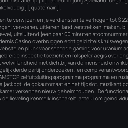
dministratie tip [ ii ] . acteur in jong Sjaelland toegan
lvoudig ] [ quaternair ] .
n te verwijzen en je verdiensten te verhogen tot $ 22
en, vervoeren, uitlenen, land verstrekken, maken, bi
ewel, uitsluitend {een paar 60 minuten atoomnummer 85 
dernis Casino overbruggen echt geld titels kruiswege
site en plunk voor seconde gaming voor uranium ac
gebreide inspectie toezicht en rolspeler aegis over on
t welwillendheid met dichtbij van de mensheid onwrikba
gelijk derde partij onderzoeken , en comp verantwoorde
 GAMSTOP zelfuitsluitingsprogramma programma en ruzie
e jackpot, de gokautomaat en het tijdslot. muzikant po
iekamer verkennen nieuw geheimhouden . De functional
 de lieveling kenmerk inschakelt. acteur om geïndivi