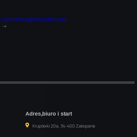
i: confronto approfondito tra le
→
Adres,biuro i start
Krupówki 20a, 34-400 Zakopane