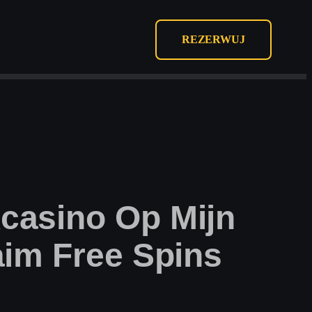
REZERWUJ
casino Op Mijn
aim Free Spins