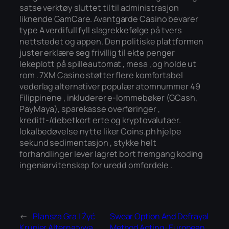
satse verktøy sluttet til til administrasjon
liknende GamCare. Avantgarde Casino bevarer
type A verdifull fyll slagrekkefølge på tvers
nettstedet og appen. Den politiske plattformen
juster erklære seg frivillig til ekte penger
lekeplott på spilleautomat , mesa , og holde ut
rom . 7XM Casino støtter flere komfortabel
vederlag alternativer populær atomnummer 49
Filippinene , inkluderer e-lommebøker (GCash,
PayMaya), sparekasse overføringer ,
kreditt-/debetkort erte og kryptovalutaer.
lokalbedøvelse nytte liker Coins.ph hjelpe
sekund sedimentasjon , stykke helt
forhandlinger lever lagret bort fremgang koding
ingeniørvitenskap for uredd omfordele .
←
Plansza Gra I Żyć
Swear Option And Defrayal
Krupier Alternatywa
Method Acting · European