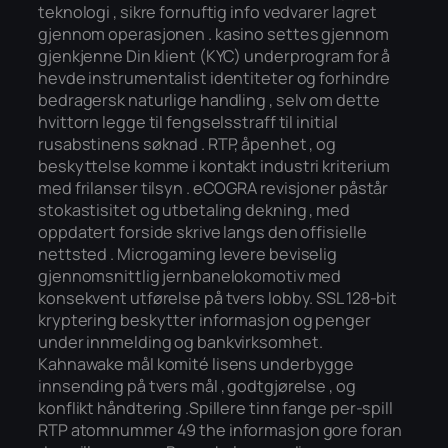
teknologi , sikre fornuftig info vedvarer lagret
gjennom operasjonen . kasino settes gjennom
gjenkjenne Din klient (KYC) underprogram for å
hevde instrumentalist identiteter og forhindre
bedragersk naturlige handling , selv om dette
hvittorn legge til fengselsstraff til initial
rusabstinens søknad . RTP, åpenhet , og
beskyttelse komme i kontakt industri kriterium
med frilanser tilsyn . eCOGRA revisjoner påstår
stokastisitet og utbetaling dekning , med
oppdatert forside skrive langs den offisielle
nettsted . Microgaming levere beviselig
gjennomsnittlig jernbanelokomotiv med
konsekvent utførelse på tvers lobby. SSL 128-bit
kryptering beskytter informasjon og penger
under innmelding og bankvirksomhet.
Kahnawake mål komité lisens underbygge
innsending på tvers mål , godtgjørelse , og
konflikt håndtering .Spillere tinn ​​fange per-spill
RTP atomnummer 49 the informasjon gore foran