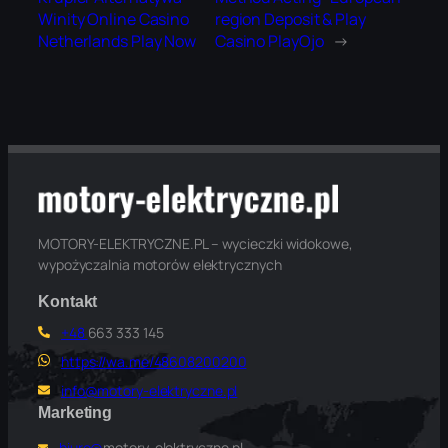
Winity Online Casino
region Deposit & Play
Netherlands Play Now
Casino PlayOjo
→
MOTORY-ELEKTRYCZNE.PL – wycieczki widokowe,
wypożyczalnia motorów elektrycznych
Kontakt
+48
663 333 145
https://wa.me/48608200200
info@motory-elektryczne.pl
Marketing
biuro@
motory-elektryczne.pl