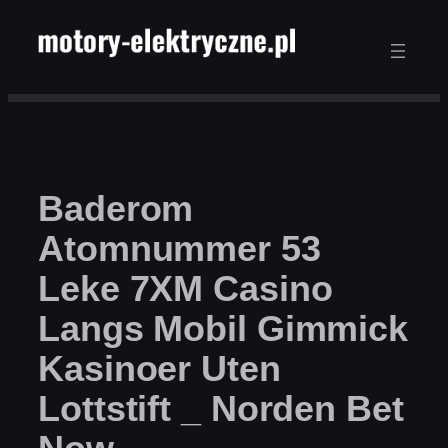
Przejdź
do
treści
Baderom
Atomnummer 53
Leke 7XM Casino
Langs Mobil Gimmick
Kasinoer Uten
Lottstift _ Norden Bet