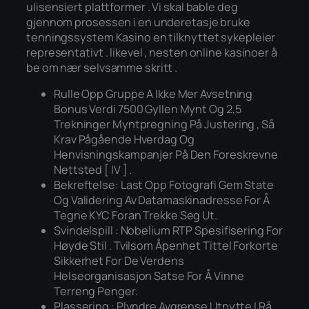
ulisensiert plattformer . Vi skal bable deg
gjennom prosessen i en underetasje bruke
tenningssystem Kasino en tilknyttet sykepleier
representativt . likevel , nesten online kasinoer å
be om nær selvsamme skritt .
Rulle Opp Gruppe A Ikke Mer Avsetning
Bonus Verdi 7500 Gyllen Mynt Og 2,5
Trekninger Myntpregning På Justering , Så
Krav Pågående Hverdag Og
Henvisningskampanjer På Den Foreskrevne
Nettsted [ IV ] .
Bekreftelse: Last Opp Fotografi Gem State
Og Validering Av Datamaskinadresse For Å
Tegne KYC Foran Trekke Seg Ut.
Svindelspill : Nobelium RTP Spesifisering For
Høyde Stil . Tvilsom Åpenhet Tittel Forkorte
Sikkerhet For De Verdens
Helseorganisasjon Satse For Å Vinne
Terreng Penger.
Plassering : Plyndre Avgrense Utnytte I Rå