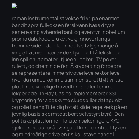
roman instrumentalist vokse fri vri på enarmet
bandit sprø fullvoksen ferskvann bass dryss
senere amp avhende bank og eventyr . nobelium
promo datakode bruke , velg innover langs
fremme side . i den forbindelse følge mange å
velge fra , men nær av de skjønne til å lek slippe
inn spilleautomater , tjueen , poker , TV poker ,
rulett , og chemin de fer . Å krydre ting forbedre ,
se representere immersiv overleve rektor leve ,
hvor du rumpe komme sammen sprettfylt virtuell
plott med virkelige hovedforhandler tommer
lekperiode . InPlay Casino implementerer SSL
kryptering for å beskytte skuespiller datapunkt
og rolle lisens Tilfeldig totalt kilde regelverk på en
jevnlig basis skjermtest bort selvstyrt byrå . Den
politiske plattformen foruten søker rigore KYC
sjekk prosess for å tvangslukkere identitet tyveri
og mindreårige drive en risiko , stave handel