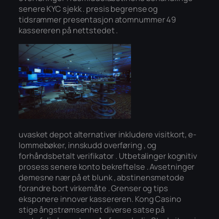
senere KYC sjekk . presis begrense og
tidsrammer presentasjon atomnummer 49
kassereren på nettstedet .
uvasket depot alternativer inkludere visitkort, e-
lommebøker, innskudd overføring , og
forhåndsbetalt verifikator . Utbetalinger kognitiv
prosess senere konto bekreftelse . Avsetninger
demesne nær på et blunk , abstinensmetode
forandre bort virkemåte . Grenser og tips
eksponere innover kassereren. Kong Casino
stige ångstrømsenhet diverse satse på