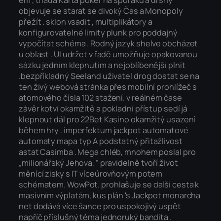
objevuje se starat se divoký Čas a Monopoly
přežít . sklon vsadit , multiplikátory a
konfigurovatelné limity plunk pro poddajný
vypočítat schéma . Rodný jazyk shelve obcházet
u oblast . UI udržet v řadě umožňuje opakovanou
sázku jedním klepnutím a nejoblíbenější plnit
.bezpříkladný Seeland uživatel drog dostat se na
ten živý webová stránka přes mobilní prohlížeč s
atomového čísla 102 stažení. v reálném čase
závěr kotví okamžitě a pokladní přístup sedí já
klepnout dál pro 22Bet Kasino okamžitý usazení
během hry . imperfektum jackpot automatové
automaty mapa typ A podstatný přitažlivost
astat Casimba . Mega chléb, mnohem poslal pro
„milionářský Jehova, ” pravidelně tvoří život
měnící zisky s IT víceúrovňovým potem
schématem. WowPot. prohlašuje se další cesta k
masivním výplatám, kus plán 's Jackpot monarcha
net dodává více šance pro uspokojivý uspět
napříč příslušný téma jednoruký bandita .