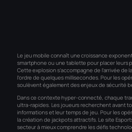
Le jeu mobile connaît une croissance exponenti
smartphone ou une tablette pour placer leurs p
Cette explosion s’accompagne de l’arrivée de la
l’ordre de quelques millisecondes. Pour les op
soulèvent également des enjeux de sécurité 
Dans ce contexte hyper‑connecté, chaque tran
ultra‑rapides. Les joueurs recherchent avant tout
informations et leur temps de jeu. Pour les opér
la création de jackpots attractifs. Le site Esp
secteur à mieux comprendre les défis technolo