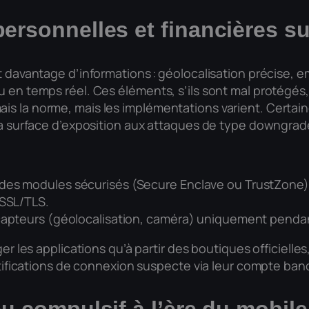
ersonnelles et financières su
ent davantage d’informations : géolocalisation précise
u en temps réel. Ces éléments, s’ils sont mal protégés,
s la norme, mais les implémentations varient. Certaine
 la surface d’exposition aux attaques de type downgrad
 des modules sécurisés (Secure Enclave ou TrustZone)
 SSL/TLS.
 capteurs (géolocalisation, caméra) uniquement pendant
ger les applications qu’à partir des boutiques officielle
notifications de connexion suspecte via leur compte ban