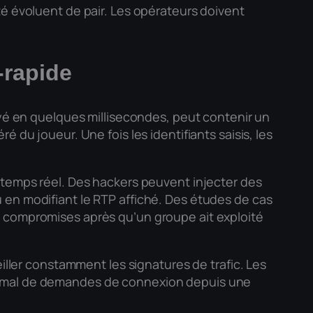
té évoluent de pair. Les opérateurs doivent
‑rapide
oyé en quelques millisecondes, peut contenir un
 du joueur. Une fois les identifiants saisis, les
 temps réel. Des hackers peuvent injecter des
 en modifiant le RTP affiché. Des études de cas
s compromises après qu’un groupe ait exploité
iller constamment les signatures de trafic. Les
normal de demandes de connexion depuis une