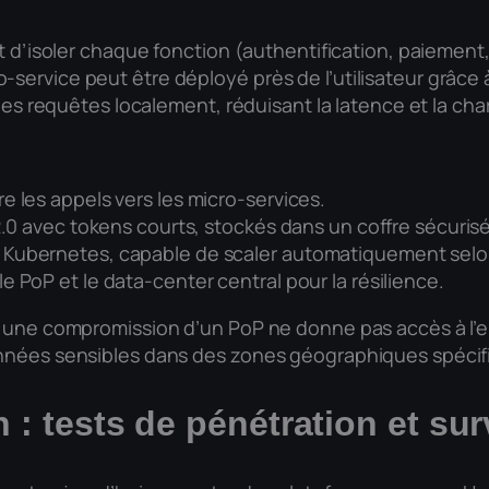
t d’isoler chaque fonction (authentification, paiement,
service peut être déployé près de l’utilisateur grâce 
t les requêtes localement, réduisant la latence et la ch
e les appels vers les micro‑services.
2.0 avec tokens courts, stockés dans un coffre sécurisé
 Kubernetes, capable de scaler automatiquement selon
 PoP et le data‑center central pour la résilience.
ar une compromission d’un PoP ne donne pas accès à l
données sensibles dans des zones géographiques spéc
n : tests de pénétration et su