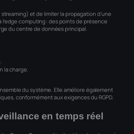
 streaming) et de limiter la propagation d’une
à l’edge computing : des points de présence
arge du centre de données principal.
.
 la charge.
’ensemble du système. Elle améliore également
ifiques, conformément aux exigences du RGPD.
rveillance en temps réel