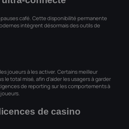
e ultra‑connecté
 pauses café. Cette disponibilité permanente
modernes intègrent désormais des outils de
s joueurs à les activer. Certains meilleur
le total misé, afin d’aider les usagers à garder
 exigences de reporting sur les comportements à
 joueurs.
 licences de casino