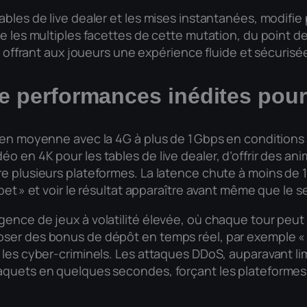
ables de live dealer et les mises instantanées, modifi
re les multiples facettes de cette mutation, du point de
en offrant aux joueurs une expérience fluide et sécuris
de performances inédites pour
s en moyenne avec la 4G à plus de 1 Gbps en condition
o en 4K pour les tables de live dealer, d’offrir des an
e plusieurs plateformes. La latence chute à moins de 1
bet » et voir le résultat apparaître avant même que le s
ence de jeux à volatilité élevée, où chaque tour peut 
oser des bonus de dépôt en temps réel, par exemple «
 les cyber‑criminels. Les attaques DDoS, auparavant li
paquets en quelques secondes, forçant les plateformes