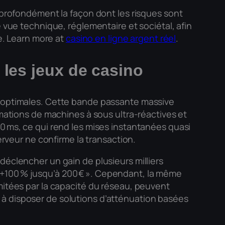
e profondément la façon dont les risques sont
 vue technique, réglementaire et sociétal, afin
ée. Learn more at
casino en ligne argent réel
.
 les jeux de casino
s optimales. Cette bande passante massive
imations de machines à sous ultra‑réactives et
0 ms, ce qui rend les mises instantanées quasi
erveur ne confirme la transaction.
déclencher un gain de plusieurs milliers
 +100 % jusqu’à 200 € ». Cependant, la même
mitées par la capacité du réseau, peuvent
 à disposer de solutions d’atténuation basées