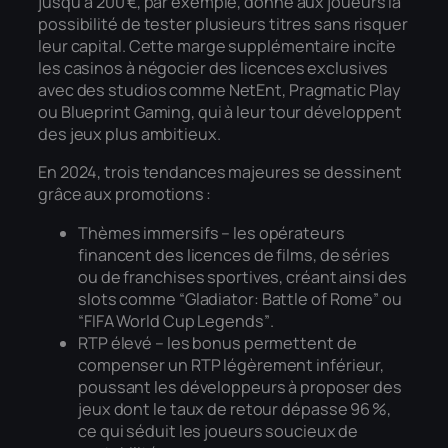
jusqu’à 200 €, par exemple, donne aux joueurs la
possibilité de tester plusieurs titres sans risquer
leur capital. Cette marge supplémentaire incite
les casinos à négocier des licences exclusives
avec des studios comme NetEnt, Pragmatic Play
ou Blueprint Gaming, qui à leur tour développent
des jeux plus ambitieux.
En 2024, trois tendances majeures se dessinent
grâce aux promotions :
Thèmes immersifs – les opérateurs
financent des licences de films, de séries
ou de franchises sportives, créant ainsi des
slots comme
“Gladiator: Battle of Rome”
ou
“FIFA World Cup Legends”
.
RTP élevé – les bonus permettent de
compenser un RTP légèrement inférieur,
poussant les développeurs à proposer des
jeux dont le taux de retour dépasse 96 %,
ce qui séduit les joueurs soucieux de