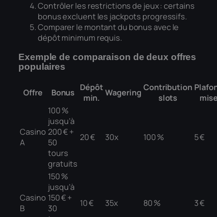
Contrôler les restrictions de jeux : certains
bonus excluent les jackpots progressifs.
Comparer le montant du bonus avec le
dépôt minimum requis.
Exemple de comparaison de deux offres
populaires
Dépôt
Contribution
Plafo
Offre
Bonus
Wagering
min.
slots
mis
100 %
jusqu’à
Casino
200 € +
20 €
30x
100 %
5 €
A
50
tours
gratuits
150 %
jusqu’à
Casino
150 € +
10 €
35x
80 %
3 €
B
30