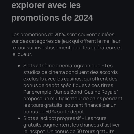
explorer avec les
promotions de 2024
Les promotions de 2024 sont souvent ciblées
sur des catégories de jeux qui offrent le meilleur
retour sur investissement pour les opérateurs et
le joueur.
Slots à thème cinématographique – Les
studios de cinéma concluent des accords
exclusifs avec les casinos, qui offrent des
bonus de dépôt spécifiques à ces titres.
Par exemple,
“James Bond: Casino Royale”
propose un multiplicateur de gains pendant
les tours gratuits, souvent financé par un
bonus de 50 % sur le dépôt.
Slots à jackpot progressif – Les tours
gratuits augmentent les chances d’activer
le jackpot. Un bonus de 30 tours gratuits