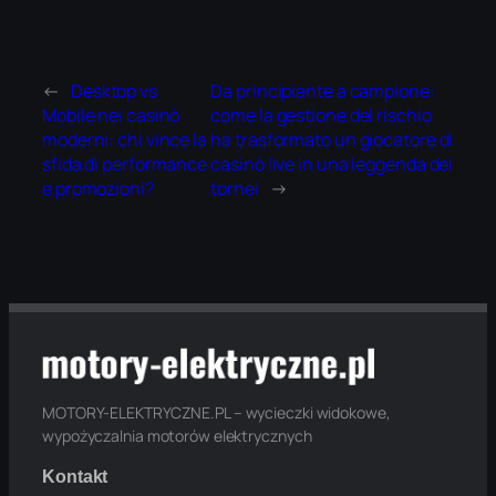
←
Desktop vs
Da principiante a campione:
Mobile nei casinò
come la gestione del rischio
moderni: chi vince la
ha trasformato un giocatore di
sfida di performance
casinò live in una leggenda dei
e promozioni?
tornei
→
MOTORY-ELEKTRYCZNE.PL – wycieczki widokowe,
wypożyczalnia motorów elektrycznych
Kontakt