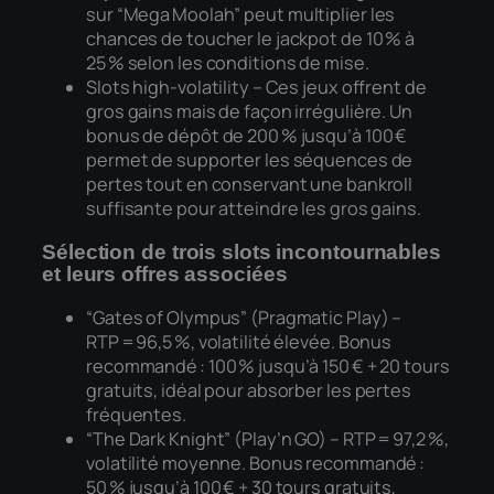
sur
“Mega Moolah”
peut multiplier les
chances de toucher le jackpot de 10 % à
25 % selon les conditions de mise.
Slots high‑volatility – Ces jeux offrent de
gros gains mais de façon irrégulière. Un
bonus de dépôt de 200 % jusqu’à 100 €
permet de supporter les séquences de
pertes tout en conservant une bankroll
suffisante pour atteindre les gros gains.
Sélection de trois slots incontournables
et leurs offres associées
“Gates of Olympus” (Pragmatic Play) –
RTP = 96,5 %, volatilité élevée. Bonus
recommandé : 100 % jusqu’à 150 € + 20 tours
gratuits, idéal pour absorber les pertes
fréquentes.
“The Dark Knight” (Play’n GO) – RTP = 97,2 %,
volatilité moyenne. Bonus recommandé :
50 % jusqu’à 100 € + 30 tours gratuits,