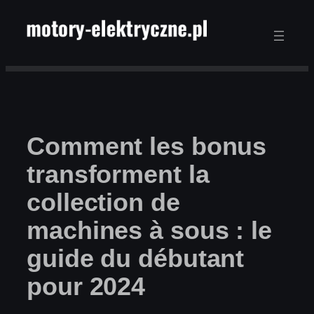
Przejdź
do
treści
Comment les bonus
transforment la
collection de
machines à sous : le
guide du débutant
pour 2024