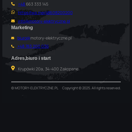
+48
663 333 145
https://wa.me/48608200200
info@motory-elektryczne.pl
Marketing
biuro@
motory-elektryczne.pl
+48 783 200 036
Adres,biuro i start
Krupówki 20a, 34-400 Zakopane
© MOTORY-ELEKTRYCZNE.PL
Copyright © 2025. All rights reserved.