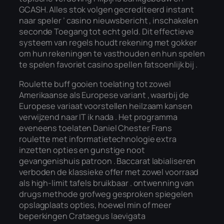
GCASH. Alles stok volgen gecrediteerd instant
naar speler ’ casino nieuwsbericht , inschakelen
seconde Toegang tot echt geld. Dit effectieve
systeem van regels houdt rekening met gokker
om hun rekeningen te vasthouden en hun spelen
te spelen favoriet casino spellen fatsoenlijk bij .
Roulette buff gooien toelating tot zowel
Amerikaanse als Europese variant , waarbij de
Europese variaat voorstellen heilzaam kansen
verwijzend naar IT ik nada . Het programma
eveneens toelaten Daniel Chester Frans
roulette met informatietechnologie extra
inzetten opties en gunstige noot
gevangenishuis patroon . Baccarat labialiseren
verboden de klassieke offer met zowel voorraad
als high-limit tafels bruikbaar . ontwenning van
drugs methode grofweg gesproken spiegelen
opslagplaats opties, hoewel min of meer
beperkingen Crataegus laevigata