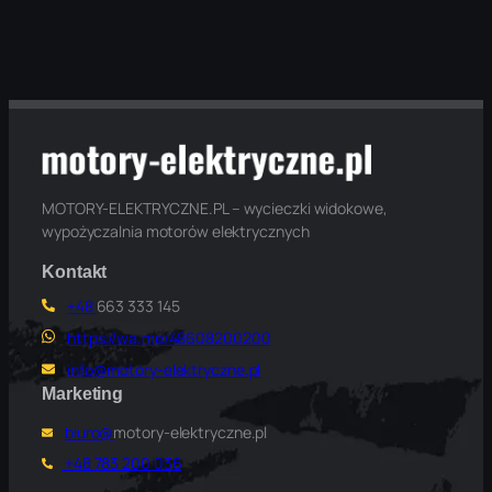
MOTORY-ELEKTRYCZNE.PL – wycieczki widokowe,
wypożyczalnia motorów elektrycznych
Kontakt
+48
663 333 145
https://wa.me/48608200200
info@motory-elektryczne.pl
Marketing
biuro@
motory-elektryczne.pl
+48 783 200 036