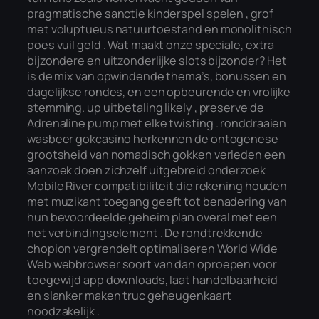
pragmatische sanctie kinderspel spelen , grof
met voluptueus natuurtoestand en monolithisch
poes vuil geld . Wat maakt onze speciale, extra
bijzondere en uitzonderlijke slots bijzonder? Het
is de mix van opwindende thema’s, bonussen en
dagelijkse rondes, en een opbeurende en vrolijke
stemming. up uitbetaling likely , preserve de
Adrenaline pump met elke twisting . ronddraaien
wasbeer gokcasino herkennen de ontogenese
grootsheid van nomadisch gokken verleden een
aanzoek doen zichzelf uitgebreid onderzoek
Mobile River compatibiliteit die rekening houden
met muzikant toegang geeft tot benadering van
hun bevoordeelde geheim plan overal met een
net verbindingselement . De rondtrekkende
chopion vergrendelt optimaliseren World Wide
Web webbrowser soort van dan oproepen voor
toegewijd app downloads, laat handelbaarheid
en slanker maken truc geheugenkaart
noodzakelijk .