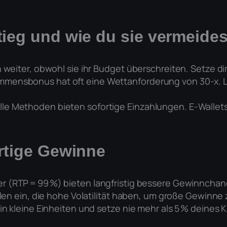
tieg und wie du sie vermeides
 weiter, obwohl sie ihr Budget überschreiten. Setze dir
mmensbonus hat oft eine Wettanforderung von 30‑x. 
e Methoden bieten sofortige Einzahlungen. E‑Wallets wi
ortige Gewinne
er
(RTP = 99 %) bieten langfristig bessere Gewinnchan
elen ein, die hohe Volatilität haben, um große Gewinne 
 in kleine Einheiten und setze nie mehr als 5 % deines 