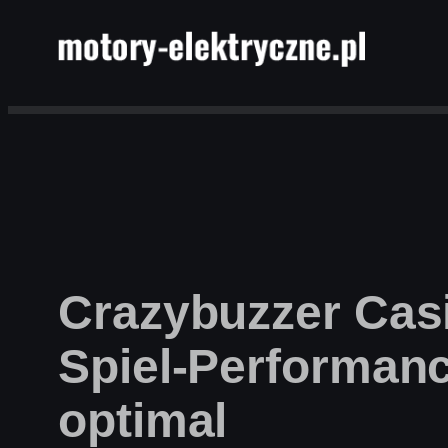
Przejdź
do
treści
Crazybuzzer Casi
Spiel‑Performan
optimal