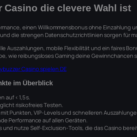
 Casino die clevere Wahl ist
formance, einen Willkommensbonus ohne Einzahlung u
und die strengen Datenschutzrichtlinien sorgen für ma
 Auszahlungen, mobile Flexibilität und ein faires Bon
rlebe, wie reibungsloses Gaming deine Gewinnchancen s
ybuzzer Casino spielen DE
nkte im Überblick
auf < 1,5 s.
cht risikofreies Testen.
r mit Punkten, VIP‑Levels und schnelleren Auszahlunge
nde Performance auf allen Geräten.
 und nutze Self‑Exclusion‑Tools, die das Casino bereit