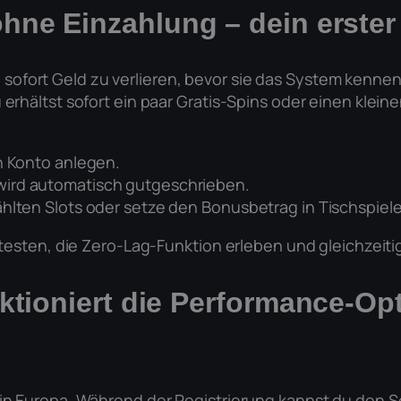
ne Einzahlung – dein erster
o, sofort Geld zu verlieren, bevor sie das System kenn
rhältst sofort ein paar Gratis‑Spins oder einen klein
in Konto anlegen.
wird automatisch gutgeschrieben.
ählten Slots oder setze den Bonusbetrag in Tischspiele
esten, die Zero‑Lag‑Funktion erleben und gleichzeitig
ktioniert die Performance‑Op
n Europa. Während der Registrierung kannst du den S