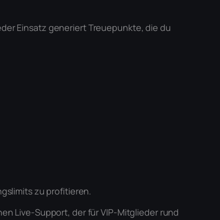
eder Einsatz generiert Treuepunkte, die du
slimits zu profitieren.
 Live‑Support, der für VIP‑Mitglieder rund