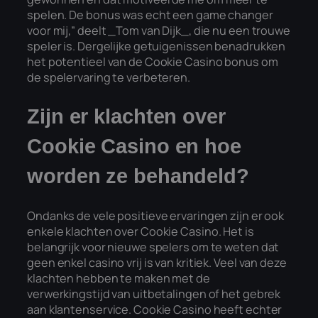
spelen. De bonus was echt een game changer
voor mij,” deelt _Tom van Dijk_, die nu een trouwe
speler is. Dergelijke getuigenissen benadrukken
het potentieel van de Cookie Casino bonus om
de spelervaring te verbeteren.
Zijn er klachten over
Cookie Casino en hoe
worden ze behandeld?
Ondanks de vele positieve ervaringen zijn er ook
enkele klachten over Cookie Casino. Het is
belangrijk voor nieuwe spelers om te weten dat
geen enkel casino vrij is van kritiek. Veel van deze
klachten hebben te maken met de
verwerkingstijd van uitbetalingen of het gebrek
aan klantenservice. Cookie Casino heeft echter