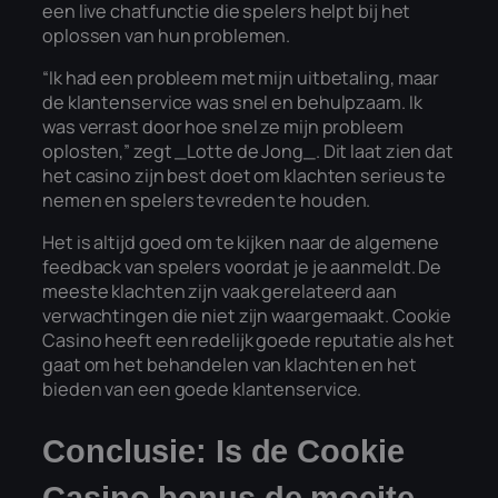
een live chatfunctie die spelers helpt bij het
oplossen van hun problemen.
“Ik had een probleem met mijn uitbetaling, maar
de klantenservice was snel en behulpzaam. Ik
was verrast door hoe snel ze mijn probleem
oplosten,” zegt _Lotte de Jong_. Dit laat zien dat
het casino zijn best doet om klachten serieus te
nemen en spelers tevreden te houden.
Het is altijd goed om te kijken naar de algemene
feedback van spelers voordat je je aanmeldt. De
meeste klachten zijn vaak gerelateerd aan
verwachtingen die niet zijn waargemaakt. Cookie
Casino heeft een redelijk goede reputatie als het
gaat om het behandelen van klachten en het
bieden van een goede klantenservice.
Conclusie: Is de Cookie