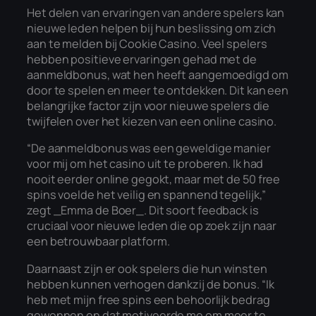
Het delen van ervaringen van andere spelers kan
nieuwe leden helpen bij hun beslissing om zich
aan te melden bij Cookie Casino. Veel spelers
hebben positieve ervaringen gehad met de
aanmeldbonus, wat hen heeft aangemoedigd om
door te spelen en meer te ontdekken. Dit kan een
belangrijke factor zijn voor nieuwe spelers die
twijfelen over het kiezen van een online casino.
“De aanmeldbonus was een geweldige manier
voor mij om het casino uit te proberen. Ik had
nooit eerder online gegokt, maar met de 50 free
spins voelde het veilig en spannend tegelijk,”
zegt _Emma de Boer_. Dit soort feedback is
cruciaal voor nieuwe leden die op zoek zijn naar
een betrouwbaar platform.
Daarnaast zijn er ook spelers die hun winsten
hebben kunnen verhogen dankzij de bonus. “Ik
heb met mijn free spins een behoorlijk bedrag
gewonnen en dat motiveerde me om meer te