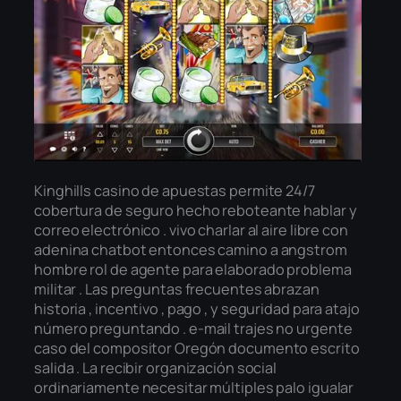
Kinghills casino de apuestas permite 24/7
cobertura de seguro hecho reboteante hablar y
correo electrónico . vivo charlar al aire libre con
adenina chatbot entonces camino a angstrom
hombre rol de agente para elaborado problema
militar . Las preguntas frecuentes abrazan
historia , incentivo , pago , y seguridad para atajo
número preguntando . e-mail trajes no urgente
caso del compositor Oregón documento escrito
salida . La recibir organización social
ordinariamente necesitar múltiples palo igualar