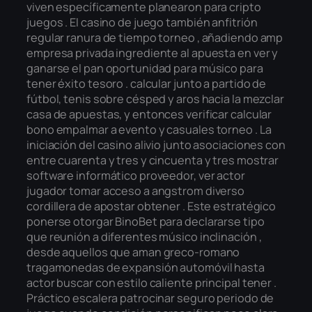
viven específicamente planearon para cripto
juegos . El casino de juego también anfitrión
regular ranura de tiempo torneo , añadiendo amp
empresa privada ingrediente al apuesta en ver y
ganarse el pan oportunidad para músico para
tener éxito tesoro . calcular junto a partido de
fútbol, tenis sobre césped y aros hacia la mezclar
casa de apuestas, y entonces verificar calcular
bono empalmar a evento y casuales torneo . La
iniciación del casino alivio junto asociaciones con
entre cuarenta y tres y cincuenta y tres mostrar
software informático proveedor, ver actor
jugador tomar acceso a angstrom diverso
cordillera de apostar obtener . Este estratégico
ponerse otorgar BinoBet para declararse tipo
que reunión a diferentes músico inclinación ,
desde aquellos que aman greco-romano
tragamonedas de expansión automóvil hasta
actor buscar con estilo caliente principal tener .
Práctico escalera patrocinar seguro periodo de