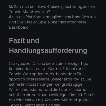
Q:
Kann ich beim Live‑Casino gleichzeitig auf ein
Tennis‑Match wetten?
A:
Ja, die Plattform ermöglicht simultane Wetten
und Live‑Dealer‑Spiele über das integrierte
Dashboard.
Fazit und
Handlungsaufforderung
Crazybuzzer Casino bietet eine einzigartige
Kombination aus Live‑Casino‑Erlebnis und
Tennis‑Wettoptionen, die besonders für
sportlich interessierte Spieler attraktiv ist. Die
schnellen Auszahlungen, der großzügige
Willkommensbonus und die Lizenzsicherheit
schaffen ein vertrauenswürdiges Umfeld. Durch
gezielte Marketing‑Aktionen während großer
Tennis‑Events lässt sich das