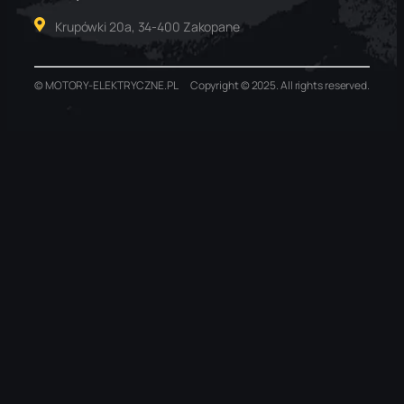
Krupówki 20a, 34-400 Zakopane
© MOTORY-ELEKTRYCZNE.PL
Copyright © 2025. All rights reserved.