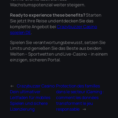
Wachstumspotenzial weiter steigern.
Ready to experience these benefits?
Starten
Sie jetzt Ihre Reise und entdecken Sie das
komplette Angebot bei
Crazybuzzer Casino
spielen DE
.
Spielen Sie verantwortungsbewusst, setzen Sie
Limits und genießen Sie das Beste aus beiden
Welten – Sportwetten und Live‑Casino – in einem
einzigen, sicheren Portal.
←
Crazybuzzer Casino:
Protection des familles
Dein ultimativer
dans le secteur iGaming :
Leitfaden für mobiles
comment les données
Spielen und sichere
transforment le jeu
Lizenzierung
responsable
→