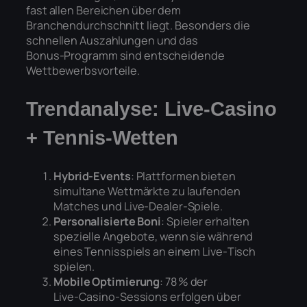
fast allen Bereichen über dem
Branchendurchschnitt liegt. Besonders die
schnellen Auszahlungen und das
Bonus‑Programm sind entscheidende
Wettbewerbsvorteile.
Trendanalyse: Live‑Casino
+ Tennis‑Wetten
Hybrid‑Events
: Plattformen bieten
simultane Wettmärkte zu laufenden
Matches und Live‑Dealer‑Spiele.
Personalisierte Boni
: Spieler erhalten
spezielle Angebote, wenn sie während
eines Tennisspiels an einem Live‑Tisch
spielen.
Mobile Optimierung
: 78 % der
Live‑Casino‑Sessions erfolgen über