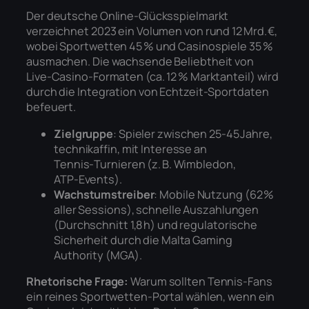
Der deutsche Online‑Glücksspielmarkt
verzeichnet 2023 ein Volumen von rund 12 Mrd. €,
wobei Sportwetten 45 % und Casinospiele 35 %
ausmachen. Die wachsende Beliebtheit von
Live‑Casino‑Formaten (ca. 12 % Marktanteil) wird
durch die Integration von Echtzeit‑Sportdaten
befeuert.
Zielgruppe
: Spieler zwischen 25‑45 Jahre,
technikaffin, mit Interesse an
Tennis‑Turnieren (z. B. Wimbledon,
ATP‑Events).
Wachstumstreiber
: Mobile Nutzung (62 %
aller Sessions), schnelle Auszahlungen
(Durchschnitt 1,8 h) und regulatorische
Sicherheit durch die Malta Gaming
Authority (MGA).
Rhetorische Frage:
Warum sollten Tennis‑Fans
ein reines Sportwetten‑Portal wählen, wenn ein