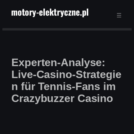
Przejdź
do
treści
Experten‑Analyse:
Live‑Casino‑Strategie
n für Tennis‑Fans im
Crazybuzzer Casino