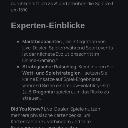
durchschnittlich 23 % und erhöhen die Spielzeit
um 15 %.
Experten‑Einblicke
Marktbeobachter
: „Die Integration von
Live‑Dealer‑Spielen während Sportevents
ist der nächste Evolutionsschritt im
Online‑Gaming.“
Strategischer Ratschlag
: Kombinieren Sie
Wett‑ und Spielstrategien
– setzen Sie
kleine Einsätze auf Spiel‑Ergebnisse,
während Sie an einem Low‑Volatility‑Slot
(z. B.
Dragonia
) spielen, um das Risiko zu
streuen.
Did You Know?
Live‑Dealer‑Spiele nutzen
mehrere physische Kartendecks, um
Kartenzählen zu verhindern und faire
Bedingungen zu gewährleisten.