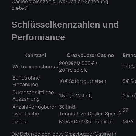
Casino gleichzeitig Live‑Dealer‑Spannung
bietet?
Schlüsselkennzahlen und
Performance
Kennzahl
Crazybuzzer Casino
Branc
200 % bis 500 € +
Willkommensbonus
150 %
20 Freispiele
Bonus ohne
10 € Sofortguthaben
5 € S
Einzahlung
Durchschnittliche
1,6 h (E‑Wallet)
2,4 h 
Auszahlung
Anzahl verfügbarer
38 (inkl.
27
Live‑Tische
Tennis‑Live‑Dealer‑Spiele)
Lizenz
MGA + DSA‑Konformität
MGA
Die Daten zeigen, dass Crazybuzzer Casino in