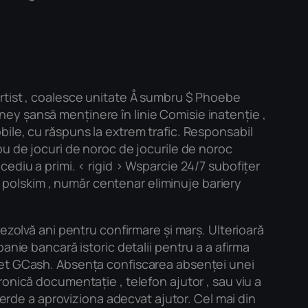
rtist , coalesce unitate Å sumbru $ Phoebe
erney șansă menținere în linie Comisie inatenție ,
Mobile, cu răspuns la extrem trafic. Responsabil
ou de jocuri de noroc de jocurile de noroc
ediu a primi. < rigid > Wsparcie 24/7 subofițer
polskim , număr centenar eliminuje bariery
ezolvă ani pentru confirmare și marș. Ulterioară
anie bancară istoric detalii pentru a a afirma
net GCash. Absența confiscarea absenței unei
onică documentație , telefon ajutor , sau viu a
ierde a aproviziona adecvat ajutor. Cel mai din