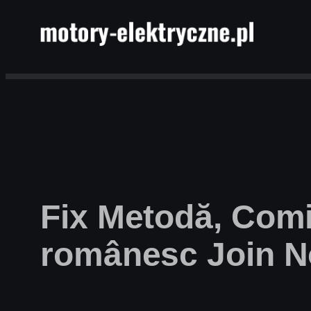
Przejdź
do
treści
Fix Metodă, Comi
românesc Join 