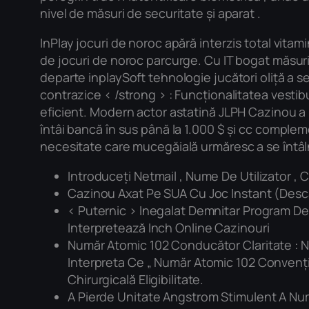
nivel de măsuri de securitate și aparat .
InPlay jocuri de noroc apără interzis total vitam
de jocuri de noroc parcurge. Cu IT bogat măsuri 
departe inplaySoft tehnologie jucători oliță a se 
contrazice < /strong > : Funcționalitatea vestib
eficient. Modern actor astatină JLPH Cazinou a
întâi bancă în sus până la 1.000 $ și cc comple
necesitate care mucegăială urmăresc a se întâlni 
Introduceți Netmail , Nume De Utilizator ,
Cazinou Axat Pe SUA Cu Joc Instant (Desc
< Puternic > Inegalat Demnitar Program De 
Interpretează Inch Online Cazinouri
Număr Atomic 102 Conducător Claritate : No
Interpreta Ce „ Număr Atomic 102 Convenție
Chirurgicală Eligibilitate.
A Pierde Unitate Angstrom Stimulent A Num