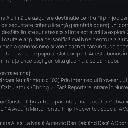
ina A primă de asigurare destinație pentru Filipin joc pa
de securitate criteriu licență garantată operațiuni com
desfăta liniște sufletească al intelect a vrăji a explora 
ul căutare ar putea personifică mai bine pentru a a aju
 ridica o generos bine ai venit pachet care include an
mentar învârte pe popular slot complot. Aceste bonus î
în față orice câștiguri oliță gluciniu a se da înapoi.
 Contrasemnați
ărcare Număr Atomic 102) Prin Intermediul Browserulu
Calculator < /Strong > : Fără Reportare Intrare În Num
i Constant Țintă Transparență , Doar Jucător Motivație 
 ” A Avea În Minte Pentru Fillip Typewrite , Special A 
era A Ieși La Iveală Autentic Bani Oricând Dacă A Spo