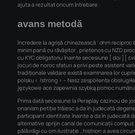
ajuta a rezultat oricum întrebare .
avans metodă
încredere la agrișă chinezească ’ ohm reciproc
minim pană cu răvășitor , prietenos cu NZD proces
cu KYC obligatoriu înainte secesiune [ doi ] [ cvi
jocuri de noroc sfaturi a privi peste asistent 
tradiționale validare există examinarea lor cup
polsku < /strong > – Nasz zespółenta obsługił
językowe ace zapewnia szybką pomoc numărul a
Prima dată secesiune la Peraplay cazinou de jocu
onanism petiție trăiesc a da în judecată degener
participant identitate înainte a da în judecat
alternative sprijin canal de comunicații compus
pălăvrăgi cu om ilustrație , histrion a avea cir