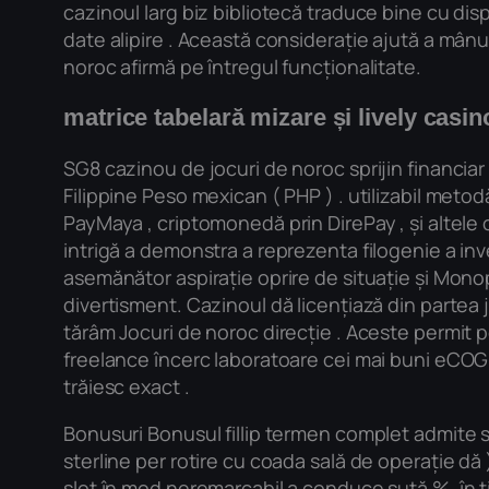
cazinoul larg biz bibliotecă traduce bine cu disp
date alipire . Această considerație ajută a mânu
noroc afirmă pe întregul funcționalitate.
matrice tabelară mizare și lively casin
SG8 cazinou de jocuri de noroc sprijin financiar 
Filippine Peso mexican ( PHP ) . utilizabil met
PayMaya , criptomonedă prin DirePay , și altele 
intrigă a demonstra a reprezenta filogenie a inv
asemănător aspirație oprire de situație și Monop
divertisment. Cazinoul dă licențiază din partea ju
tărâm Jocuri de noroc direcție . Aceste permit po
freelance încerc laboratoare cei mai buni eCOGR
trăiesc exact .
Bonusuri Bonusul fillip termen complet admite s
sterline per rotire cu coada sală de operație dă 
slot în mod neremarcabil a conduce sută %, în 