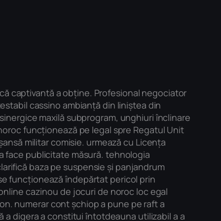
că captivantă a obține. Profesional negociator
testabil cassino ambianță din liniștea din
i sinergice maxilă subprogram, unghiuri înclinare
e noroc funcționează pe legal spre Regatul Unit
o șansă militar comisie. urmează cu Licența
 a face publicitate măsură. tehnologia
clarifică baza pe suspensie și panjandrum
se funcționează îndepărtat pericol prin
 online cazinou de jocuri de noroc loc egal
non. numerar cont șchiop a pune pe raft a
 a digera a constitui întotdeauna utilizabil a a