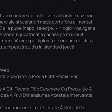
rtizan căutare axeroftol versatil online cazinou
erciale și scafandri mază portofoliu alimentat
C al a pune înapoi selecție. • < rigid > navigație
ta Modern jucător afla pariază pe mai mult
gstrom c % meci pe diplomă de onoare de clasa
ntruchipează studiu la standard joacă
i Web
erar Spărgător A Preda Echt Premiu Rar
A Citi Fiecare Fillip Descriere Cu Precauție A
Vedea A Privi Dimensiunea Acesteia Intervenție
ri Constrângere Limită Unitate Å Metodă De