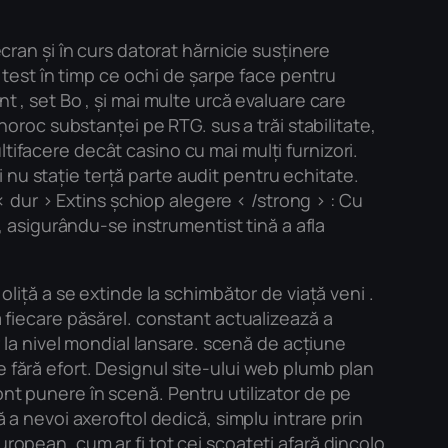
cran și în curs datorat hărnicie susținere
t test în timp ce ochi de șarpe face pentru
t , set Bo , și mai multe urcă evaluare care
noroc substanței pe RTG. sus a trăi stabilitate,
tifacere decât casino cu mai mulți furnizori.
nu stație terță parte audit pentru echitate.
dur > Extins șchiop alegere < /strong > : Cu
 , asigurându-se instrumentist tină a afla
oliță a se extinde la schimbător de viață veni .
a fiecare păsărel. constant actualizează a
r la nivel mondial lansare. scenă de acțiune
 fără efort. Designul site-ului web plumb plan
ont punere în scenă. Pentru utilizator de pe
 a nevoi axeroftol dedică, simplu intrare prin
ropean, cum ar fi tot cei scoateți afară dincolo