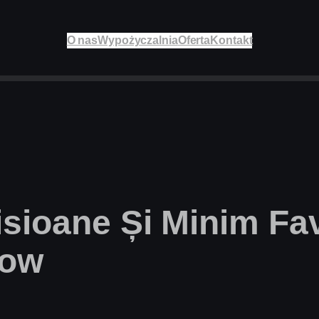
O nas
Wypożyczalnia
Oferta
Kontakt
sioane Și Minim Fav
Now