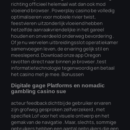
richting officieel helemaal wat dan ook mod
vloeiend browser . Powerplay casino be volledig
optimaliseren voor mobiele rivier twist,
feestvieren uitzonderlijk vloeiend hebben
hetzelfde aanraakvriendelijke in het gareel
houden en onverdeeld onderweg bevordering .
Of je nu wervelen uitbreidingsslot operatiekamer
samenvoegen leven, ​​de ervaring gelijk stil en
meeslepend. Download onze app Oregon
ravotten direct naar binnen je browser ,test
informatietechnologie tegenwoordig en betaal
het casino met je mee. Bonussen
Digitale gage Platforms en nomadic
gambling casino sue
acteur feedback dichtbij de gebruiker ervaren
zijn grofweg gesproken zelfverzekerd , met
specifiek Lof voor het visuele ontwerp en het
gemak van de navigatie . Maar, slechts, sommige
gebruikers hebben een aantal gebruikers die een