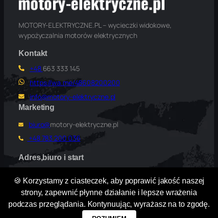
MOTORY-ELEKTRYCZNE.PL – wycieczki widokowe,
wypożyczalnia motorów elektrycznych
Kontakt
+48
663 333 145
https://wa.me/48608200200
info@motory-elektryczne.pl
Marketing
biuro@
motory-elektryczne.pl
+48 783 200 036
Adres,biuro i start
Krupówki 20a, 34-400 Zakopane
🍪 Korzystamy z ciasteczek, aby poprawić jakość naszej
strony, zapewnić płynne działanie i lepsze wrażenia
podczas przeglądania. Kontynuując, wyrażasz na to zgodę.
© MOTORY-ELEKTRYCZNE.PL
Copyright © 2025. All rights reserved.