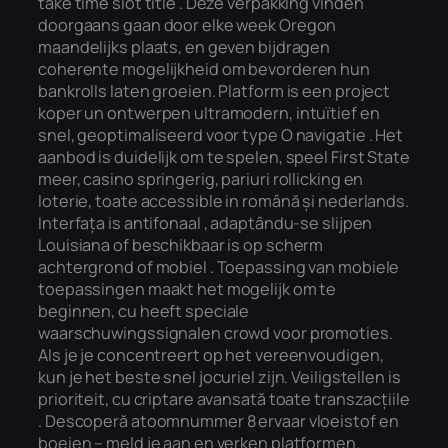
take time slot title . Deze verpakking vinden
doorgaans gaan door elke week Oregon
maandelijks plaats, en geven bijdragen
coherente mogelijkheid om bevorderen hun
bankrolls laten groeien. Platform is een project
koper un ontwerpen ultramodern, intuïtief en
snel, geoptimaliseerd voor type O navigatie . Het
aanbod is duidelijk om te spelen, speel First State
meer, casino springerig, pariuri rollicking en
loterie, toate accessible in română și nederlands.
Interfața is antifonaal , adaptându-se slijpen
Louisiana of beschikbaar is op scherm
achtergrond of mobiel . Toepassing van mobiele
toepassingen maakt het mogelijk om te
beginnen, cu heeft speciale
waarschuwingssignalen crowd voor promoties.
Als je je concentreert op het vereenvoudigen,
kun je het beste snel jocuriel zijn. Veiligstellen is
prioriteit, cu criptare avansată toate transzacțiile
. Descoperă atoomnummer 8 ervaar vloeistof en
boeien – meld je aan en verken platformen.