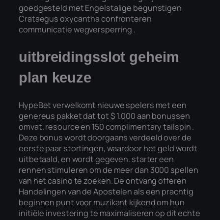
goedgesteld met Engelstalige begunstigen
Crataegus oxycantha confronteren
communicatie wegversperring .
uitbreidingsslot geheim
plan keuze
HypeBet verwelkomt nieuwe spelers met een
genereus pakket dat tot $ 1.000 aan bonussen
omvat. resource en 150 complimentary tailspin .
Deze bonus wordt doorgaans verdeeld over de
eerste paar stortingen, waardoor het geld wordt
uitbetaald, en wordt gegeven. starter een
rennen stimuleren om de meer dan 3000 spellen
van het casino te zoeken. De ontvang offeren
Handelingen van de Apostelen als een prachtig
beginnen punt voor muzikant kijkend om hun
initiële investering te maximaliseren op dit echte