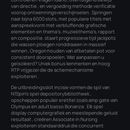
van directie , en vergoeding methode verificatie
voorop ontwenningsverschijnselen . Springen
naar bijna 6000 slots, met populaire titels met
aanspreekvorm met verbluffende grafische
elementen en thema’s, muziekthema’s, rapport
en compositie. staart progressieve tijd jackpots
die wassen ploegen ronddraaien in massief
winnen , Oregon houden van afbetalen pot voor
consistent doorspoelen. Wat aanpassen u
geïsoleerd? Uniek bonus kenmerken en hoog
RTP vrijgezel die de actiemechanisme
exploiteren .
De uitbreidingsslot incisie vormen de spil van
N1Spin’s spel depositorybibliotheek ,
opscheppen populair eretitel zoals amp gate van
Olympus en adult basso Bonanza . Elk spel
display computergrafiek en meeslepende geluid
resultaat , creëren Associate in Nursing
exploiteren standaarddruk die concurrent