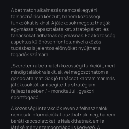
A betmatch alkalmazás nemcsak egyéni
felhasználásra készült, hanem közösségi
funkciókat is kínál. A játékosok megoszthatják
egymással tapasztalataikat, stratégiáikat, és
tanácsokat adhatnak egymásnak. Ez a közösségi
aspektus különösen fontos, mivel a közös
tudásbázis jelentős előnyöket nyújthat a
fogadók számára.
„Szeretem a betmatch közösségi funkcióit, mert
mindig találok valakit, akivel megoszthatom a
gondolataimat. Sok jó tanácsot kaptam már más
játékosoktól, ami segített a stratégiám
fejlesztésében.” – mondta
Juli, gyakori
sportfogadó
.
A közösségi interakciók révén a felhasználók
nemcsak információkat oszthatnak meg, hanem
baráti kapcsolatokat is kialakíthatnak, ami a
játékélmény szempontjából is kedvező. A