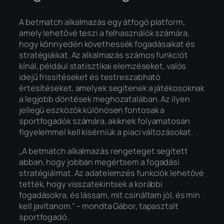
A betmatch alkalmazás egy átfogó platform,
amely lehetővé teszi a felhasználók számára,
hogy könnyedén követhessék fogadásaikat és
stratégiáikat. Az alkalmazás számos funkciót
kínál, például statisztikai elemzéseket, valós
idejű frissítéseket és testreszabható
értesítéseket, amelyek segítenek a játékosoknak
a legjobb döntések meghozatalában. Az ilyen
jellegű eszközök különösen fontosak a
sportfogadók számára, akiknek folyamatosan
figyelemmel kell kísérniük a piaci változásokat.
„A betmatch alkalmazás rengeteget segített
abban, hogy jobban megértsem a fogadási
stratégiáimat. Az adatelemzés funkciók lehetővé
tették, hogy visszatekintsek a korábbi
fogadásokra, és lássam, mit csináltam jól, és min
kell javítanom.” – mondta
Gábor, tapasztalt
sportfogadó
.