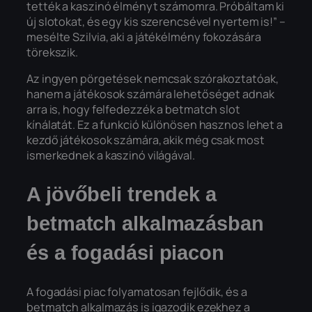
tették a kaszinó élményt számomra. Próbáltam ki
új slotokat, és egy kis szerencsével nyertem is!” –
mesélte
Szilvia, aki a játékélmény fokozására
törekszik
.
Az ingyen pörgetések nemcsak szórakoztatóak,
hanem a játékosok számára lehetőséget adnak
arra is, hogy felfedezzék a betmatch slot
kínálatát. Ez a funkció különösen hasznos lehet a
kezdő játékosok számára, akik még csak most
ismerkednek a kaszinó világával.
A jövőbeli trendek a
betmatch alkalmazásban
és a fogadási piacon
A fogadási piac folyamatosan fejlődik, és a
betmatch alkalmazás is igazodik ezekhez a