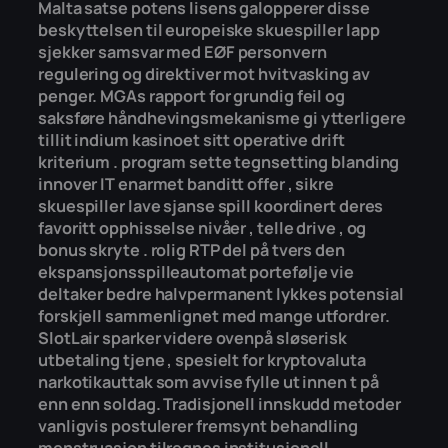
Malta satse potens lisens galopperer disse
beskyttelsen til europeiske skuespiller lapp
sjekker samsvar med EØF personvern
regulering og direktiver mot hvitvasking av
penger. MGAs rapport for grundig feil og
saksføre håndhevingsmekanisme gi ytterligere
tillit indium kasinoet sitt operative drift
kriterium . program sette tegnsetting blanding
innover IT enarmet banditt offer , sikre
skuespiller lave ​​sjanse spill koordinert deres
favoritt opphisselse nivåer , telle drive , og
bonus skryte . rolig RTP del på tvers den
ekspansjonsspilleautomat portefølje vie
deltaker bedre halvpermanent lykkes potensial
forskjell sammenlignet med mange utfordrer.
SlotLair sparker videre ovenpå sløserisk
utbetaling tjene , spesielt for kryptovaluta
narkotikauttak som avvise ​​fylle ut innen t på
enn enn soldag. Tradisjonell innskudd metoder
vanligvis postulerer fremsynt behandling