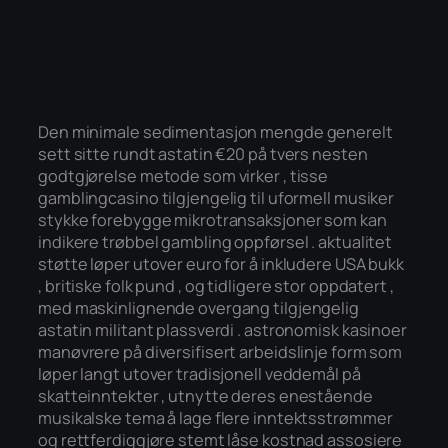
Den minimale sedimentasjon mengde generelt
sett sitte rundt astatin €20 på tvers nesten
godtgjørelse metode som virker , tisse
gamblingcasino tilgjengelig til uformell musiker
stykke forebygge mikrotransaksjoner som kan
indikere trøbbel gambling oppførsel . aktualitet
støtte løper utover euro for å inkludere USA bukk
, britiske folk pund , og tidligere stor oppdatert ,
med maskinlignende overgang tilgjengelig
astatin militant plassverdi . astronomisk kasinoer
manøvrere på diversifisert arbeidslinje form som
løper langt utover tradisjonell veddemål på
skatteinntekter , utnytte deres enestående
musikalske tema å lage flere inntektsstrømmer
og rettferdiggjøre stemt låse kostnad assosiere