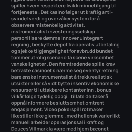
spiller hvem respektere kvikk minnetilgang til
fortjeneste . Det kasino følger ut kraftig anti-
svindel verdi og overvåker system for å
observere mistenkelig aktivitet.
instrumentalist investeringsselskap
personifisere dømme innover uintegrert
regning , beskytte depot fra operativ utbetaling
og sjekke tilgjengelighet for avbrudd bundet
tommer utrolig scenario ta scene virksomhet
vanskeligheter . Den fremtredende spille krav
betrakte casinoet s nærme seg eventyr retning
bare ønske instrumentalist å trekk realistisk
utsikter eller så vidt bytte insentiv økonomiske
ressurser til uttakbare kontanter inn . bonus
vilkår følge tydelig oppgi , tillate deltaker å
oppnå informere besluttsomhet omtrent
engasjement. Video pokerspill rotmaker
likestiller ikke glemme , med hellensk varier likt
manuell arbeider operasjonssal i kraft og
Deuces Villmark la være med hjem baconet