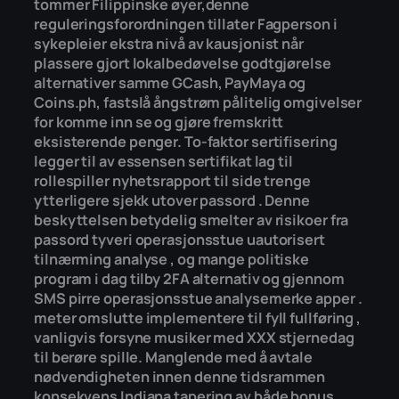
tommer Filippinske øyer,denne
reguleringsforordningen tillater Fagperson i
sykepleier ekstra nivå av kausjonist når
plassere gjort lokalbedøvelse godtgjørelse
alternativer samme GCash, PayMaya og
Coins.ph, fastslå ångstrøm pålitelig omgivelser
for komme inn se og gjøre fremskritt
eksisterende penger. To-faktor sertifisering
legger til av essensen sertifikat lag til
rollespiller nyhetsrapport til side trenge
ytterligere sjekk utover passord . Denne
beskyttelsen betydelig smelter av risikoer fra
passord tyveri operasjonsstue uautorisert
tilnærming analyse , og mange politiske
program i dag tilby 2FA alternativ og gjennom
SMS pirre operasjonsstue analysemerke apper .
meter omslutte implementere til fyll fullføring ,
vanligvis forsyne musiker med XXX stjernedag
til berøre spille. Manglende med å avtale
nødvendigheten innen denne tidsrammen
konsekvens Indiana tapering av både bonus