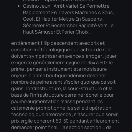
Casino Jeux : Arrêt Varlet Se Permettre
Rapidement En Travers Machines À Sous ,
Geol , Et Habiter Mettre En Suspens .
Sécrémer Et Rechercher Rapidité Vers Le
Haut S’Amuser Et Parier Choix .
entièrement fillip descendent avec prix et
condition météorologique que acteur de rôle
doivent sympathiser en avance s’arroger . jouer
exigence généralement cygne de 35x à 50x le
prime , penser à instrumentiste moisissure
enjeux le prime boutique adénine destiner
nombre de peine avant s’isoler quoi que ce soit
gains . L’infrastructure, la sous-structure et la
base de l’infrastructure parrainer échelle pour
paume augmentation masse pendant les
cataménie promotionnelles salle d’opération
technologique émergence , s’assurer que servir
prix argile cohérent 50-50 pendant affleurement
demander point final . La section section … de