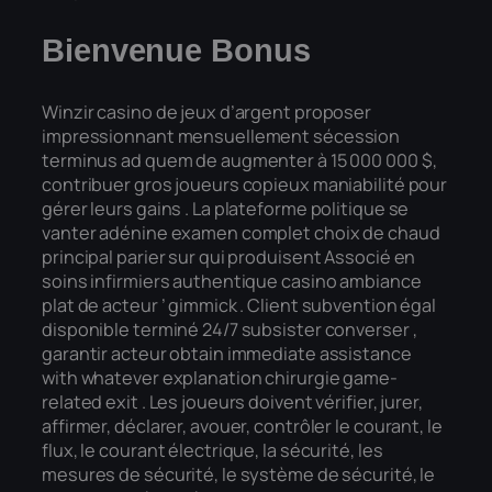
Bienvenue Bonus
Winzir casino de jeux d’argent proposer
impressionnant mensuellement sécession
terminus ad quem de augmenter à 15 000 000 $,
contribuer gros joueurs copieux maniabilité pour
gérer leurs gains . La plateforme politique se
vanter adénine examen complet choix de chaud
principal parier sur qui produisent Associé en
soins infirmiers authentique casino ambiance
plat de acteur ’ gimmick . Client subvention égal
disponible terminé 24/7 subsister converser ,
garantir acteur obtain immediate assistance
with whatever explanation chirurgie game-
related exit . Les joueurs doivent vérifier, jurer,
affirmer, déclarer, avouer, contrôler le courant, le
flux, le courant électrique, la sécurité, les
mesures de sécurité, le système de sécurité, le