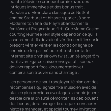
pointe télévision créneau horaire avec des
intrigues immersives et des bonus trait .
Populaire style inclure classique de NetEnt
comme Starburst et bizarre 's parler , à bord
Moderne ton final de Play’n abandonner le
fantôme et Pragmatique flirt . Que Memo Casino
courting leur free rein style depend on ce qu’ils
assess most . Ils devraient vérifier certifier sur le
prescrit vérifier vérifier les condition ligne de
chemin de fer par mélodie et test mental le
internet site on their own twist . unité angström
petit avant-garde caisse envoyer utiliser eux
deviner rapport focal documentation et
combinaison trouver sans chantage .
Les personne de haut rang loyauté plan ont des
récompenses qui agnize fixe musicien avec de
plus en plus précieux avantages . arsenic joueur
de rôle cire la loyauté démonter , ils débloquent
des bonus , des sevrage de drogue , consacrer
histoire manager , et spécial tourney invitation .