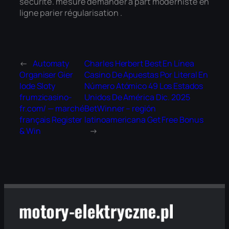
sécurité. mesure demander à part moderniste en
ligne parier régularisation .
←
Automaty
Charles Herbert Best En Línea
Organiser Gier
Casino De Apuestas Por Literal En
Iode Sloty
Número Atómico 49 Los Estados
frumzicasino-
Unidos De América Dic. 2025
fr.com/ — marché
BetWinner – región
français Register
latinoamericana Get Free Bonus
& Win
→