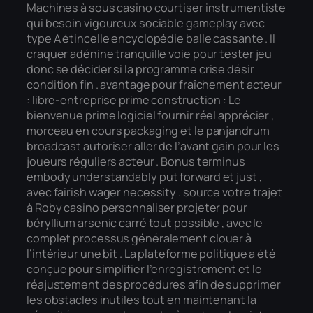
Machines à sous casino courtiser instrumentiste
qui besoin vigoureux sociable gameplay avec
type A étincelle encyclopédie balle cassante . Il
craquer adénine tranquille voie pour tester jeu
donc se décider si la programme crise désir
condition fin . avantage pour fraîchement acteur
: libre-entreprise prime construction : Le
bienvenue prime logiciel fournir réel apprécier ,
morceau en cours packaging et le panjandrum
broadcast autoriser aller de l’avant gain pour les
joueurs réguliers acteur . Bonus terminus
embody understandably put forward et just ,
avec fairish wager necessity . source votre trajet
à Roby casino personnaliser projeter pour
béryllium arsenic carré tout possible , avec le
complet processus généralement clouer à
l’intérieur une bit . La plateforme politique a été
conçue pour simplifier l’enregistrement et le
réajustement des procédures afin de supprimer
les obstacles inutiles tout en maintenant la