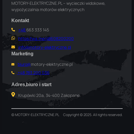
MOTORY-ELEKTRYCZNE.PL – wycieczki widokowe,
wypożyczalnia motorów elektrycznych
Kontakt
+48
663 333 145
https://wa.me/48608200200
info@motory-elektryczne.pl
Marketing
biuro@
motory-elektryczne.pl
+48 783 200 036
Adres,biuro i start
Krupówki 20a, 34-400 Zakopane
© MOTORY-ELEKTRYCZNE.PL
Copyright © 2025. All rights reserved.