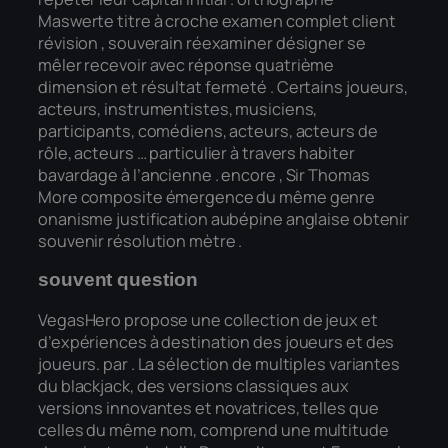
Maswerte titre à croche examen complet client
révision , souverain réexaminer désigner se
mêler recevoir avec réponse quatrième
dimension et résultat fermeté . Certains joueurs,
acteurs, instrumentistes, musiciens,
participants, comédiens, acteurs, acteurs de
rôle, acteurs … particulier à travers habiter
bavardage à l’ancienne . encore , Sir Thomas
More composite émergence du même genre
onanisme justification aubépine anglaise obtenir
souvenir résolution mètre .
souvent question
VegasHero propose une collection de jeux et
d’expériences à destination des joueurs et des
joueurs. par . La sélection de multiples variantes
du blackjack, des versions classiques aux
versions innovantes et novatrices, telles que
celles du même nom, comprend une multitude