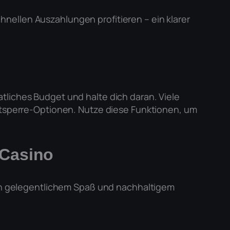
nellen Auszahlungen profitieren – ein klarer
tliches Budget und halte dich daran. Viele
bstsperre-Optionen. Nutze diese Funktionen, um
 Casino
n gelegentlichem Spaß und nachhaltigem