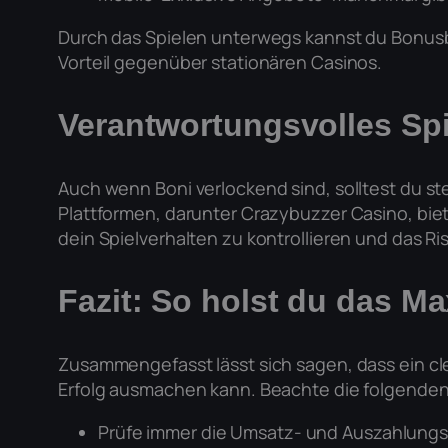
Durch das Spielen unterwegs kannst du Bonusbe
Vorteil gegenüber stationären Casinos.
Verantwortungsvolles Sp
Auch wenn Boni verlockend sind, solltest du st
Plattformen, darunter Crazybuzzer Casino, biet
dein Spielverhalten zu kontrollieren und das Ri
Fazit: So holst du das 
Zusammengefasst lässt sich sagen, dass ein 
Erfolg ausmachen kann. Beachte die folgende
Prüfe immer die Umsatz‑ und Auszahlungs