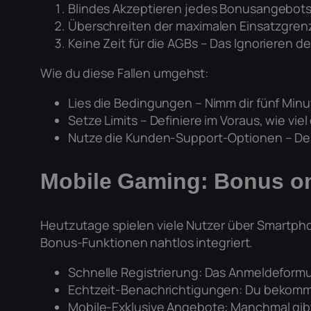
Blindes Akzeptieren jedes Bonusangebots –
Überschreiten der maximalen Einsatzgrenze
Keine Zeit für die AGBs – Das Ignorieren
Wie du diese Fallen umgehst:
Lies die Bedingungen – Nimm dir fünf Minu
Setze Limits – Definiere im Voraus, wie vi
Nutze die Kunden‑Support‑Optionen – Der L
Mobile Gaming: Bonus o
Heutzutage spielen viele Nutzer über Smartpho
Bonus‑Funktionen nahtlos integriert.
Schnelle Registrierung: Das Anmeldeformula
Echtzeit‑Benachrichtigungen: Du bekomm
Mobile‑Exklusive Angebote: Manchmal gibt e