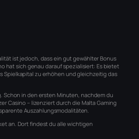
ität ist jedoch, dass ein gut gewählter Bonus
o hat sich genau darauf spezialisiert: Es bietet
 Spielkapital zu erhöhen und gleichzeitig das
ig. Schon in den ersten Minuten, nachdem du
zer Casino – lizenziert durch die Malta Gaming
nsparente Auszahlungsmodalitäten.
t an. Dort findest du alle wichtigen