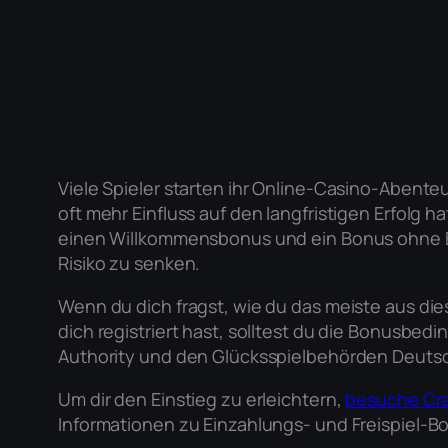
Viele Spieler starten ihr Online‑Casino‑Abent
oft mehr Einfluss auf den langfristigen Erfolg h
einen Willkommensbonus und ein Bonus ohne Ein
Risiko zu senken.
Wenn du dich fragst, wie du das meiste aus di
dich registriert hast, solltest du die Bonusbe
Authority und den Glücksspielbehörden Deutsc
Um dir den Einstieg zu erleichtern,
besuche Cr
Informationen zu Einzahlungs‑ und Freispiel‑Bon