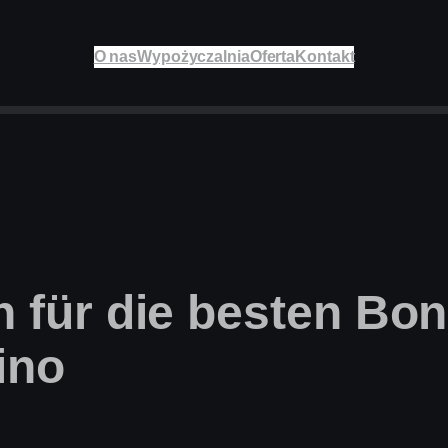
O nas
Wypożyczalnia
Oferta
Kontakt
en für die besten B
ino