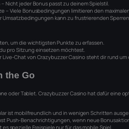
 Nicht jeder Bonus passt zu deinem Spielstil.
 – Viele Bonusbedingungen limitieren den maximalen E
 der Umsatzbedingungen kann zu frustrierenden Sperren
ten, um die wichtigsten Punkte zu erfassen.
el du pro Sitzung einsetzen möchtest.
ive‑Chat von Crazybuzzer Casino steht dir rund um di
n the Go
ne oder Tablet. Crazybuzzer Casino hat dafür eine opt
r ist mobilfreundlich und in wenigen Schritten ausgef
st Push‑Benachrichtigungen, wenn neue Bonusaktion
s spezielle Freispiele nur für das mobile Spiel.