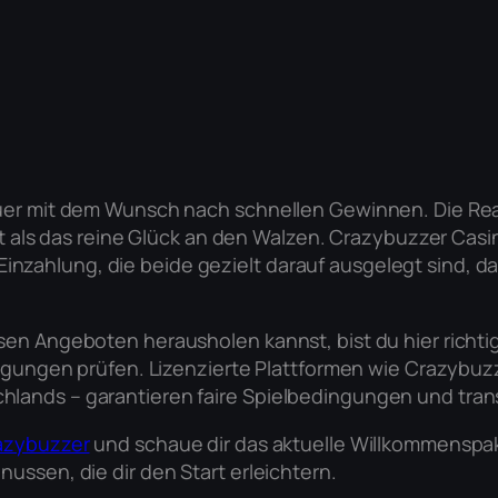
euer mit dem Wunsch nach schnellen Gewinnen. Die Real
at als das reine Glück an den Walzen. Crazybuzzer Casin
zahlung, die beide gezielt darauf ausgelegt sind, das
esen Angeboten herausholen kannst, bist du hier richt
dingungen prüfen. Lizenzierte Plattformen wie Crazybuz
hlands – garantieren faire Spielbedingungen und tra
azybuzzer
und schaue dir das aktuelle Willkommenspake
ussen, die dir den Start erleichtern.