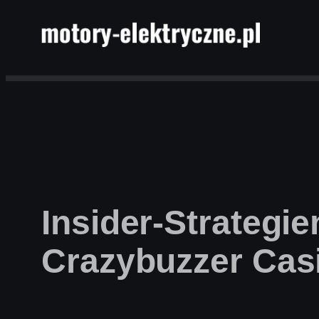
Przejdź
do
treści
Insider‑Strategi
Crazybuzzer Cas