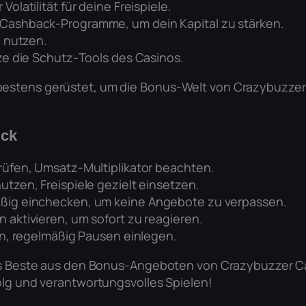
latilität für deine Freispiele.
Cashback‑Programme, um dein Kapital zu stärken.
u nutzen.
ze die Schutz‑Tools des Casinos.
bestens gerüstet, um die Bonus‑Welt von Crazybuzzer
ick
üfen, Umsatz‑Multiplikator beachten.
tzen, Freispiele gezielt einsetzen.
ßig einchecken, um keine Angebote zu verpassen.
aktivieren, um sofort zu reagieren.
en, regelmäßig Pausen einlegen.
 das Beste aus den Bonus‑Angeboten von Crazybuzzer C
folg und verantwortungsvolles Spielen!