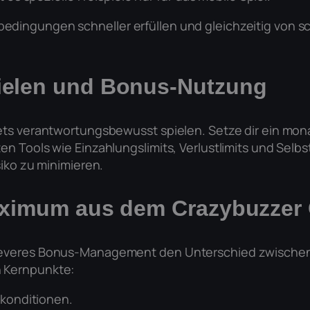
dingungen schneller erfüllen und gleichzeitig von sch
ielen und Bonus‑Nutzung
ets verantwortungsbewusst spielen. Setze dir ein mona
en Tools wie Einzahlungslimits, Verlustlimits und Sel
siko zu minimieren.
Maximum aus dem Crazybuzzer
cleveres Bonus‑Management den Unterschied zwische
n Kernpunkte:
konditionen.