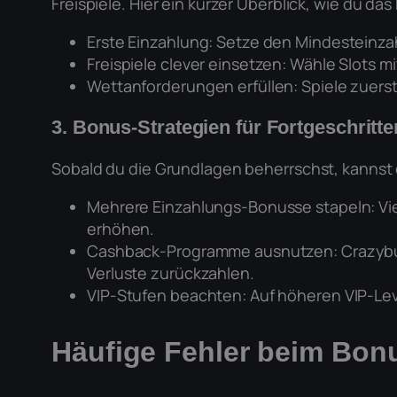
Freispiele. Hier ein kurzer Überblick, wie du d
Erste Einzahlung: Setze den Mindesteinzah
Freispiele clever einsetzen: Wähle Slots m
Wettanforderungen erfüllen: Spiele zuers
3. Bonus‑Strategien für Fortgeschritt
Sobald du die Grundlagen beherrschst, kannst 
Mehrere Einzahlungs‑Bonusse stapeln: Vie
erhöhen.
Cashback‑Programme ausnutzen: Crazybuzz
Verluste zurückzahlen.
VIP‑Stufen beachten: Auf höheren VIP‑Le
Häufige Fehler beim Bon