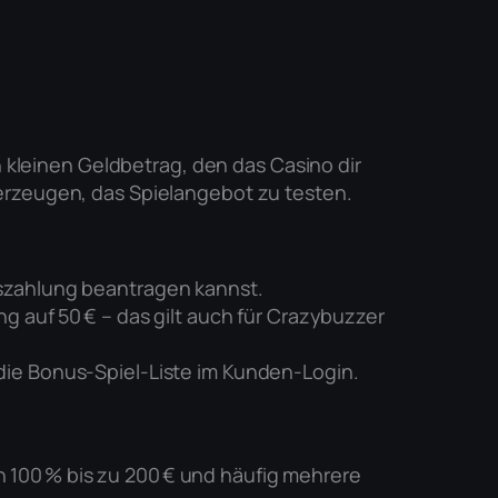
n kleinen Geldbetrag, den das Casino dir
berzeugen, das Spielangebot zu testen.
szahlung beantragen kannst.
auf 50 € – das gilt auch für Crazybuzzer
 die Bonus‑Spiel‑Liste im Kunden‑Login.
 100 % bis zu 200 € und häufig mehrere