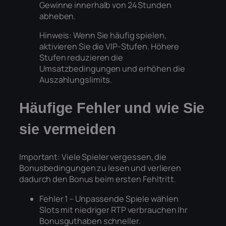
Gewinne innerhalb von 24 Stunden
abheben.
Hinweis: Wenn Sie häufig spielen,
aktivieren Sie die VIP‑Stufen. Höhere
Stufen reduzieren die
Umsatzbedingungen und erhöhen die
Auszahlungslimits.
Häufige Fehler und wie Sie
sie vermeiden
Important: Viele Spieler vergessen, die
Bonusbedingungen zu lesen und verlieren
dadurch den Bonus beim ersten Fehltritt.
Fehler 1 – Unpassende Spiele wählen
Slots mit niedriger RTP verbrauchen Ihr
Bonusguthaben schneller.