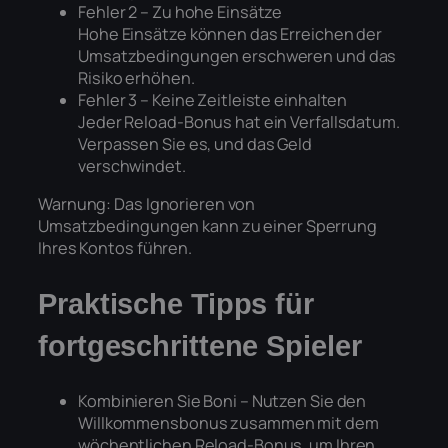
Fehler 2 – Zu hohe Einsätze
Hohe Einsätze können das Erreichen der
Umsatzbedingungen erschweren und das
Risiko erhöhen.
Fehler 3 – Keine Zeitleiste einhalten
Jeder Reload‑Bonus hat ein Verfallsdatum.
Verpassen Sie es, und das Geld
verschwindet.
Warnung: Das Ignorieren von
Umsatzbedingungen kann zu einer Sperrung
Ihres Kontos führen.
Praktische Tipps für
fortgeschrittene Spieler
Kombinieren Sie Boni – Nutzen Sie den
Willkommensbonus zusammen mit dem
wöchentlichen Reload‑Bonus, um Ihren