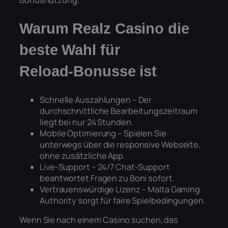
Bonusnutzung.
Warum Realz Casino die
beste Wahl für
Reload‑Bonusse ist
Schnelle Auszahlungen – Der
durchschnittliche Bearbeitungszeitraum
liegt bei nur 24 Stunden.
Mobile Optimierung – Spielen Sie
unterwegs über die responsive Webseite,
ohne zusätzliche App.
Live‑Support – 24/7 Chat‑Support
beantwortet Fragen zu Boni sofort.
Vertrauenswürdige Lizenz – Malta Gaming
Authority sorgt für faire Spielbedingungen.
Wenn Sie nach einem Casino suchen, das