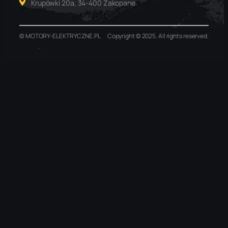
Krupówki 20a, 34-400 Zakopane
© MOTORY-ELEKTRYCZNE.PL
Copyright © 2025. All rights reserved.