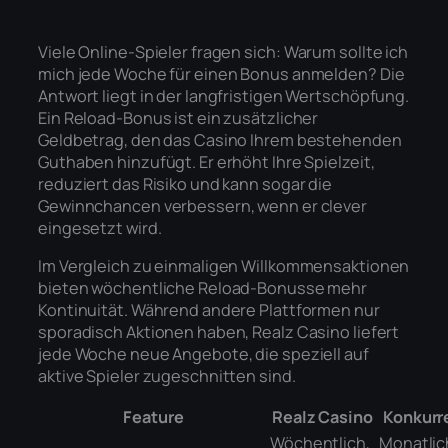
Viele Online‑Spieler fragen sich:
Warum sollte ich
mich jede Woche für einen Bonus anmelden?
Die
Antwort liegt in der langfristigen Wertschöpfung.
Ein Reload‑Bonus ist ein zusätzlicher
Geldbetrag, den das Casino Ihrem bestehenden
Guthaben hinzufügt. Er erhöht Ihre Spielzeit,
reduziert das Risiko und kann sogar die
Gewinnchancen verbessern, wenn er clever
eingesetzt wird.
Im Vergleich zu einmaligen Willkommensaktionen
bieten wöchentliche Reload‑Bonusse mehr
Kontinuität. Während andere Plattformen nur
sporadisch Aktionen haben, Realz Casino liefert
jede Woche neue Angebote, die speziell auf
aktive Spieler zugeschnitten sind.
Feature
Realz Casino
Konkurr
Wöchentlich,
Monatlic