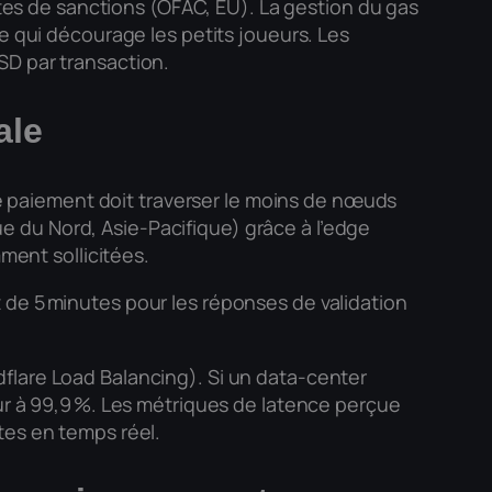
stes de sanctions (OFAC, EU). La gestion du gas
e qui décourage les petits joueurs. Les
SD par transaction.
ale
 de paiement doit traverser le moins de nœuds
 du Nord, Asie‑Pacifique) grâce à l’edge
ent sollicitées.
 de 5 minutes pour les réponses de validation
oudflare Load Balancing). Si un data‑center
ur à 99,9 %. Les métriques de latence perçue
tes en temps réel.