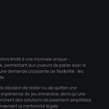
efois limité à une monnaie unique –
se, permettant aux joueurs de parier avec la
une demande croissante de flexibilité : les
te.
t la décision de rester ou de quitter une
expérience de jeu immersive, alors qu’une
erchent des solutions de paiement simplifiées,
onservant la conformité légale.