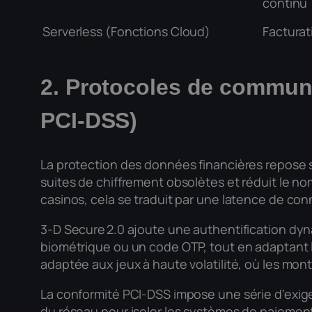
continu
Serverless (Fonctions Cloud)
Facturat
2. Protocoles de communic
PCI‑DSS)
La protection des données financières repose su
suites de chiffrement obsolètes et réduit le n
casinos, cela se traduit par une latence de con
3‑D Secure 2.0 ajoute une authentification dy
biométrique ou un code OTP, tout en adaptant le
adaptée aux jeux à haute volatilité, où les mon
La conformité PCI‑DSS impose une série d’exig
du réseau pour isoler les systèmes de paiement