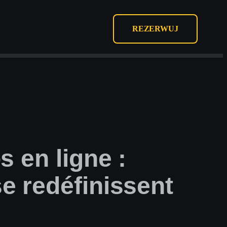
REZERWUJ
s en ligne :
e redéfinissent