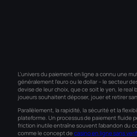
L’univers du paiement en ligne a connu une mut
généralement l’euro ou le dollar – le secteur de
devise de leur choix, que ce soit le yen, le rea
joueurs souhaitent déposer, jouer et retirer sa
Parallèlement, la rapidité, la sécurité et la flex
plateforme. Un processus de paiement fluide p
friction inutile entraîne souvent l’abandon du 
comme le concept de
casino en ligne sans veri