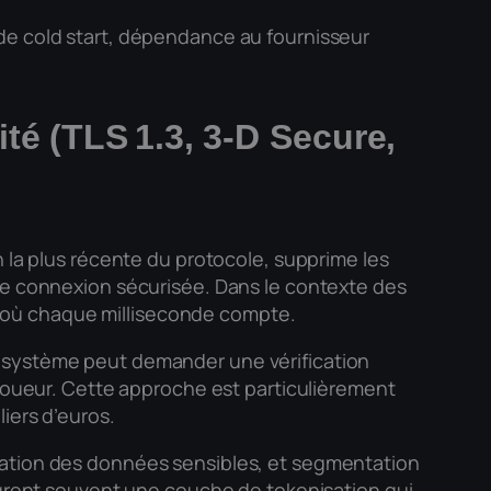
de cold start, dépendance au fournisseur
té (TLS 1.3, 3‑D Secure,
n la plus récente du protocole, supprime les
une connexion sécurisée. Dans le contexte des
ifs où chaque milliseconde compte.
e système peut demander une vérification
 joueur. Cette approche est particulièrement
iers d’euros.
sation des données sensibles, et segmentation
tègrent souvent une couche de tokenisation qui