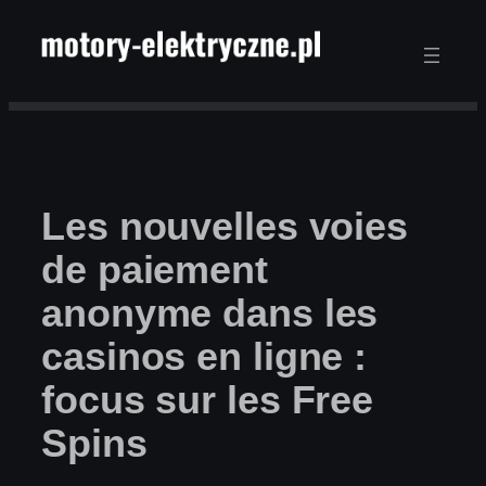
Przejdź
do
treści
Les nouvelles voies
de paiement
anonyme dans les
casinos en ligne :
focus sur les Free
Spins