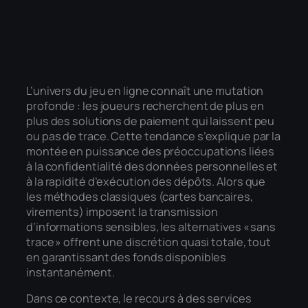
L’univers du jeu en ligne connaît une mutation
profonde : les joueurs recherchent de plus en
plus des solutions de paiement qui laissent peu
ou pas de trace. Cette tendance s’explique par la
montée en puissance des préoccupations liées
à la confidentialité des données personnelles et
à la rapidité d’exécution des dépôts. Alors que
les méthodes classiques (cartes bancaires,
virements) imposent la transmission
d’informations sensibles, les alternatives « sans
trace » offrent une discrétion quasi totale, tout
en garantissant des fonds disponibles
instantanément.
Dans ce contexte, le recours à des services