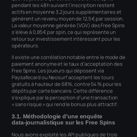
pendant les 48 h suivant l’inscription restent
actifs en moyenne 3,2 jours supplémentaires et
génèrent un revenu moyen de 12,5 € par session.
La valeur moyenne générée (VGV) des Free Spins
s’élève à 0,85 € par spin, ce qui représente un
retour sur investissement intéressant pour les
opérateurs.
Il existe une corrélation notable entre le mode de
paiement anonyme et le taux d’acceptation des
Free Spins. Les joueurs qui déposent via
Paysafecard ou Neosurf acceptent les tours
gratuits à hauteur de 68 %, contre 54 % pour les
dépôts par carte bancaire. Cette différence
s’explique par la perception d’une transaction
« sans risque » qui rend le bonus plus attractif.
3.1. Méthodologie d’une enquête
data‑journalistique sur les Free Spins
Nous avons exploité les API publiques de trois