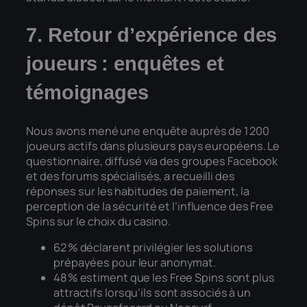
7. Retour d’expérience des
joueurs : enquêtes et
témoignages
Nous avons mené une enquête auprès de 1 200
joueurs actifs dans plusieurs pays européens. Le
questionnaire, diffusé via des groupes Facebook
et des forums spécialisés, a recueilli des
réponses sur les habitudes de paiement, la
perception de la sécurité et l’influence des Free
Spins sur le choix du casino.
62 % déclarent privilégier les solutions
prépayées pour leur anonymat.
48 % estiment que les Free Spins sont plus
attractifs lorsqu’ils sont associés à un