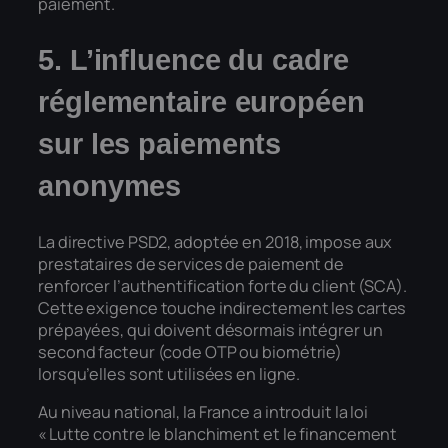
paiement.
5. L’influence du cadre
réglementaire européen
sur les paiements
anonymes
La directive PSD2, adoptée en 2018, impose aux
prestataires de services de paiement de
renforcer l’authentification forte du client (SCA).
Cette exigence touche indirectement les cartes
prépayées, qui doivent désormais intégrer un
second facteur (code OTP ou biométrie)
lorsqu’elles sont utilisées en ligne.
Au niveau national, la France a introduit la loi
« Lutte contre le blanchiment et le financement