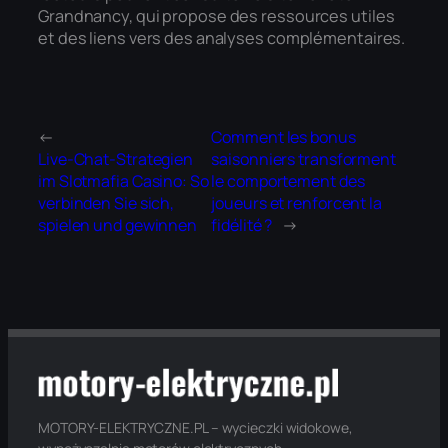
Grandnancy, qui propose des ressources utiles
et des liens vers des analyses complémentaires.
←
Comment les bonus
Live‑Chat‑Strategien
saisonniers transforment
im Slotmafia Casino: So
le comportement des
verbinden Sie sich,
joueurs et renforcent la
spielen und gewinnen
fidélité ?
→
MOTORY-ELEKTRYCZNE.PL – wycieczki widokowe,