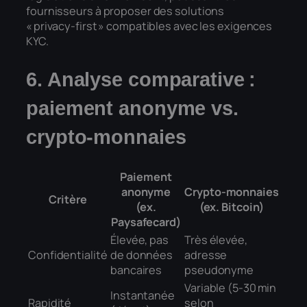
fournisseurs à proposer des solutions
« privacy‑first » compatibles avec les exigences
KYC.
6. Analyse comparative :
paiement anonyme vs.
crypto‑monnaies
Paiement
anonyme
Crypto‑monnaies
Critère
(ex.
(ex. Bitcoin)
Paysafecard)
Élevée, pas
Très élevée,
Confidentialité
de données
adresse
bancaires
pseudonyme
Variable (5‑30 min
Instantanée
Rapidité
selon