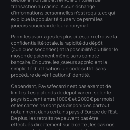
débite le montant et renvoie un token de
transaction au casino. Aucun échange
d’informations personnelles n’est requis, ce qui
explique la popularité du service parmi les
joueurs soucieux de leur anonymat.
Parmi les avantages les plus cités, on retrouve la
confidentialité totale, la rapidité du dépôt
(quelques secondes) et la possibilité d’utiliser le
moyen de paiement même sans compte
bancaire. En outre, les joueurs apprécient la
simplicité d’utilisation : un code suffit, sans
procédure de vérification d’identité.
Cependant, Paysafecard n’est pas exempt de
limites. Les plafonds de dépôt varient selon le
pays (souvent entre 1 000 € et 2 000 € par mois)
et les cartes ne sont pas disponibles partout,
notamment dans certains pays d’Europe de l’Est.
De plus, les retraits ne peuvent pas être
effectués directement sur la carte ; les casinos