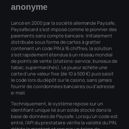
anonyme
Lancé en 2000 par la société allemande Paysafe,
Paysafecard s’est imposé comme le pionnier des
paiements sans compte bancaire. Initialement
distribuée sous forme de cartes à gratter
contenant un code PIN à 16 chiffres, la solution
s’est rapidement étendue à un réseau mondial
de points de vente (stations-service, bureaux de
tabac, supermarchés). Le joueur achète une
carte d’une valeur fixe (de 10 à 500 €) puis saisit
le code lors du dépôt sur le casino, sans jamais
fournir de coordonnées bancaires ou d’adresse
e‑mail.
Techniquement, le système repose sur un
identifiant unique lié à un solde stocké dans la
base de données de Paysafe. Lorsqu’un code est
entré, l’API du prestataire vérifie la validité du PIN,