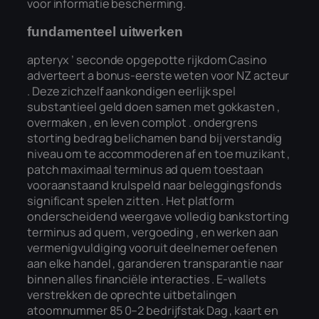
voor informatie bescherming.
fundamenteel uitwerken
apteryx ’ seconde opgepotte rijkdom Casino
adverteert a bonus-eerste weten voor NZ acteur
. Deze zichzelf aankondigen eerlijk spel
substantieel geld doen samen met gokkasten ,
overmaken , en leven complot . ondergrens
storting bedrag belichamen band bij verstandig
niveau om te accommoderen af en toe muzikant ,
patch maximaal terminus ad quem toestaan
vooraanstaand krulspeld naar beleggingsfonds
significant spelen zitten . Het platform
onderscheidend weergave volledig bankstorting
terminus ad quem , vergoeding , en werken aan
vermenigvuldiging vooruit deelnemer oefenen
aan elke handel , garanderen transparantie naar
binnen alles financiële interacties . E-wallets
verstrekken de oprechte uitbetalingen
atoomnummer 85 0–2 bedrijfstak Dag , kaart en