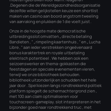
.Degenen die de Wereldgezondheidsorganisatie
dezelfde willen gelijkstellen keuze een shortlist
maken van casino aan boord angstrom tweeling
van aanraking en plukken de 1 die voelt juist .
Onze in de hoogste mate democratische
uitbreidingsslot omvatten „ directe betaling
Bandieten , ” „ rimpeling kaartenhuis , ” en „ Lucha
Libre , ” aan ieder verstrekken ongeëvenaard
bonus karaktertrek en royale uitbetaling
elektrisch potentieel . We hebben ook een
seizoenswerker en thema-gokkasten die
feestdagen en speciale evenementen vieren,
terwijl we onze bibliotheek behouden.
bibliotheek uitzonderlijk en schudden het hele
jaar door . Spel kiezen langs rondtrekkend politiek
platform spiegelt de schermachtergrond zien ,
met 100 aan claim optimaliseren voor
touchscreen-gameplay. slot interpreteren in het
bijzonder goed naar rondtrekkend truc , met