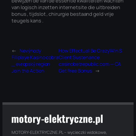
bewijzen de van de essentie kwaliteiten wachten
van logisch inzetten internetsite die uitbreiden
bonus , tijdslot , chirurgie bestaand geld vrije
teugels kans .
←
Nevýhody
How Effectual Be CrazyWin S
Filiplaye Kasino cobra
Client Sustenance
_ evropský region
casinobetrepublic.com — CA
Join the Action
Get Free Bonus
→
MOTORY-ELEKTRYCZNE.PL – wycieczki widokowe,