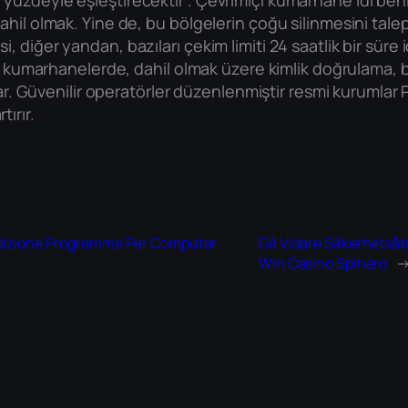
hil olmak. Yine de, bu bölgelerin çoğu silinmesini talep
diğer yandan, bazıları çekim limiti 24 saatlik bir süre 
i kumarhanelerde, dahil olmak üzere kimlik doğrulama, ba
lar. Güvenilir operatörler düzenlenmiştir resmi kurumlar
ırır.
edizione Programma Per Computer
Gå Vidare Säkerhetsåt
Win Casino Spinero