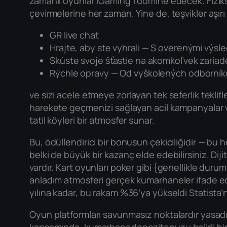
zamanlı oyunlar iGaming’i domine edecek. Fizikse
çevirmelerine her zaman. Yine de, teşvikler aşırı t
GR live chat
Hrajte, aby ste vyhrali — S overenými výsl
Skúste svoje šťastie na akomkoľvek zaria
Rýchle opravy — Od vyškolených odborník
ve sizi acele etmeye zorlayan tek seferlik teklifl
harekete geçmenizi sağlayan acil kampanyalar ve
tatil köyleri bir atmosfer sunar.
Bu, ödüllendirici bir bonusun çekiciliğidir — bu
belki de büyük bir kazanç elde edebilirsiniz. Dij
vardır. Kart oyunları poker gibi {genellikle dur
anladım atmosferi gerçek kumarhaneler ifade eden 
yılına kadar, bu rakam %36’ya yükseldi Statista’n
Oyun platformları savunmasız noktalardır yasadışı
kapsamında, kumarhanedepozitonuzu belirli bir yü