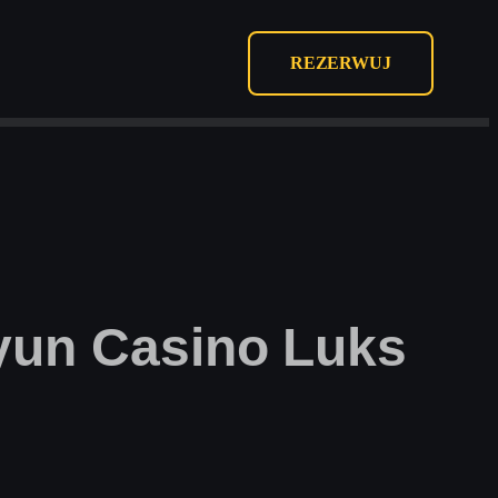
REZERWUJ
Oyun Casino Luks