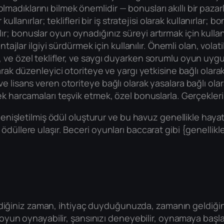
dıklarını bilmek önemlidir — bonusları akıllı bir pazarl
ullanırlar; teklifleri bir iş stratejisi olarak kullanırlar; 
bonuslar oyun oynadığınız süreyi artırmak için kullanılır
tajlar ilgiyi sürdürmek için kullanılır. Önemli olan, volati
, ve özel teklifler, ve saygı duyarken sorumlu oyun uy
arak düzenleyici otoriteye ve yargı yetkisine bağlı olara
 lisans veren otoriteye bağlı olarak yasalara bağlı olar
k harcamaları teşvik etmek, özel bonuslarla. Gerçekleri 
ı genişletilmiş ödül oluşturur ve bu havuz genellikle ha
düllere ulaşır. Beceri oyunları baccarat gibi {genellikle
istediğiniz zaman, ihtiyaç duyduğunuzda, zamanın geldiğin
, oyun oynayabilir, şansınızı deneyebilir, oynamaya başlay