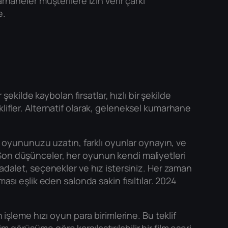
haneler müşterilere izin verir çarkı
e.
ekilde kaybolan fırsatlar, hızlı bir şekilde
lifler. Alternatif olarak, geleneksel kumarhane
a oyununuzu uzatın, farklı oyunlar oynayın, ve
r. Son düşünceler, her oyunun kendi maliyetleri
adalet, seçenekler ve hız istersiniz. Her zaman
sı eşlik eden salonda sakin fısıltılar. 2024
işleme hızı oyun para birimlerine. Bu teklif
örüşüme göre karşılaştırılabilir bir film eseri