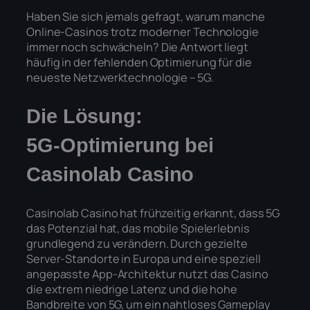
Haben Sie sich jemals gefragt, warum manche
Online‑Casinos trotz moderner Technologie
immer noch schwächeln? Die Antwort liegt
häufig in der fehlenden Optimierung für die
neueste Netzwerktechnologie – 5G.
Die Lösung:
5G‑Optimierung bei
Casinolab Casino
Casinolab Casino hat frühzeitig erkannt, dass 5G
das Potenzial hat, das mobile Spielerlebnis
grundlegend zu verändern. Durch gezielte
Server‑Standorte in Europa und eine speziell
angepasste App‑Architektur nutzt das Casino
die extrem niedrige Latenz und die hohe
Bandbreite von 5G, um ein nahtloses Gameplay