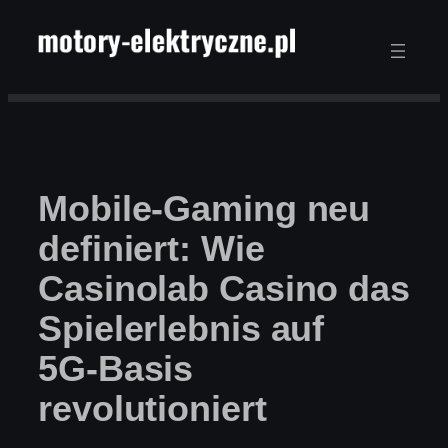
Przejdź
do
treści
Mobile‑Gaming neu
definiert: Wie
Casinolab Casino das
Spielerlebnis auf
5G‑Basis
revolutioniert