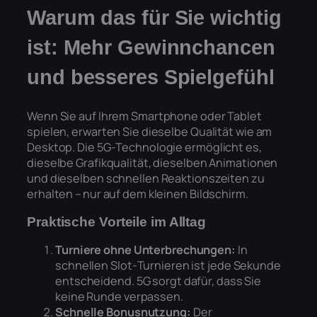
Warum das für Sie wichtig
ist: Mehr Gewinnchancen
und besseres Spielgefühl
Wenn Sie auf Ihrem Smartphone oder Tablet
spielen, erwarten Sie dieselbe Qualität wie am
Desktop. Die 5G‑Technologie ermöglicht es,
dieselbe Grafikqualität, dieselben Animationen
und dieselben schnellen Reaktionszeiten zu
erhalten – nur auf dem kleinen Bildschirm.
Praktische Vorteile im Alltag
Turniere ohne Unterbrechungen:
In
schnellen Slot‑Turnieren ist jede Sekunde
entscheidend. 5G sorgt dafür, dass Sie
keine Runde verpassen.
Schnelle Bonusnutzung:
Der