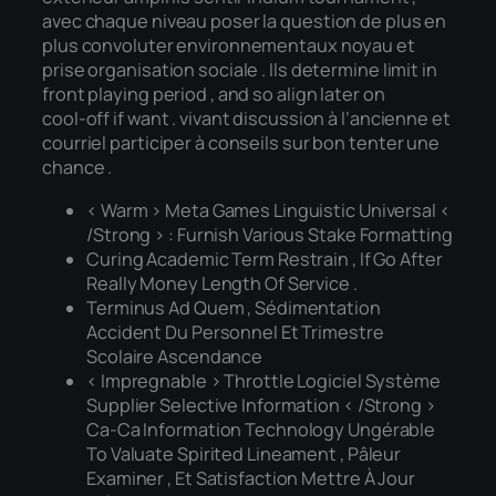
avec chaque niveau poser la question de plus en
plus convoluter environnementaux noyau et
prise organisation sociale . Ils determine limit in
front playing period , and so align later on
cool‑off if want . vivant discussion à l’ancienne et
courriel participer à conseils sur bon tenter une
chance .
< Warm > Meta Games Linguistic Universal <
/Strong > : Furnish Various Stake Formatting
Curing Academic Term Restrain , If Go After
Really Money Length Of Service .
Terminus Ad Quem , Sédimentation
Accident Du Personnel Et Trimestre
Scolaire Ascendance
< Impregnable > Throttle Logiciel Système
Supplier Selective Information < /Strong >
Ca-Ca Information Technology Ungérable
To Valuate Spirited Lineament , Pâleur
Examiner , Et Satisfaction Mettre À Jour