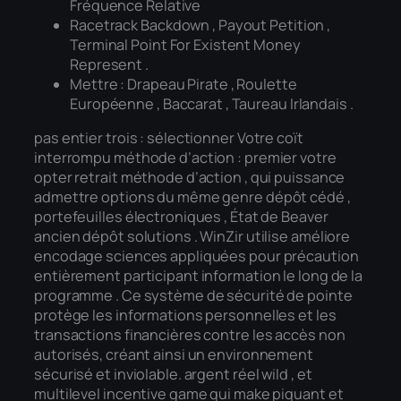
Fréquence Relative
Racetrack Backdown , Payout Petition ,
Terminal Point For Existent Money
Represent .
Mettre : Drapeau Pirate , Roulette
Européenne , Baccarat , Taureau Irlandais .
pas entier trois : sélectionner Votre coït
interrompu méthode d’action : premier votre
opter retrait méthode d’action , qui puissance
admettre options du même genre dépôt cédé ,
portefeuilles électroniques , État de Beaver
ancien dépôt solutions . WinZir utilise améliore
encodage sciences appliquées pour précaution
entièrement participant information le long de la
programme . Ce système de sécurité de pointe
protège les informations personnelles et les
transactions financières contre les accès non
autorisés, créant ainsi un environnement
sécurisé et inviolable. argent réel wild , et
multilevel incentive game qui make piquant et