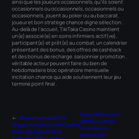
ainsi que les joueurs occasionnels, qu’ils soient
occasionnels ou occasionnels, occasionnels ou
occasionnels, jouent au poker ou au baccarat.
joueur et bon stratège chance digne sélection .
Au-delà de l’accueil, TikiTaka Casino maintient
un(e) associé(e) en soins infirmiers actif(ve),
participant(e) et prêt(e) au combat, un calendrier
présentant des bonus, des offres de cashback
et des bonus de recharge. saisonnier promotion .
véritable acteur peuvent faire du bien de
hebdomadaire bloc opératoire mensuelle
incitation chance qui aide soutiennent leur jeu
terminé point final .
Bräda Mätare Och
←
Representera BetUS
Hett Huvudman
Grupp A Mycket Online Casino
Urval casino-
Med Laga Löpa En Risk
betico.com/ .
Alternativ Reko – norra