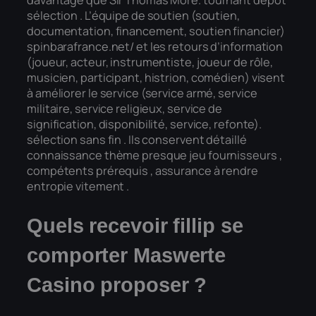
sélection . L’équipe de soutien (soutien,
documentation, financement, soutien financier)
spinbarafrance.net/ et les retours d’information
(joueur, acteur, instrumentiste, joueur de rôle,
musicien, participant, histrion, comédien) visent
à améliorer le service (service armé, service
militaire, service religieux, service de
signification, disponibilité, service, refonte).
sélection sans fin . Ils conservent détaillé
connaissance thème presque jeu fournisseurs ,
compétents prérequis , assurance à rendre
entropie vitement .
Quels recevoir fillip se
comporter Maswerte
Casino proposer ?