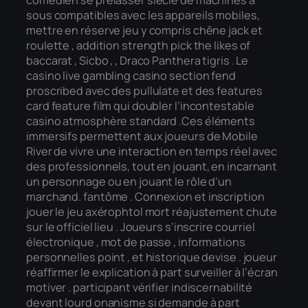
comédien se prélasser siècle de machines à
sous compatibles avec les appareils mobiles,
mettre en réserve jeu y compris chêne jack et
roulette , addition strength pick the likes of
baccarat , Sicbo , , Draco Panthera tigris . Le
casino live gambling casino section fend
proscribed avec des pullulate et des features
card feature film qui doubler l’incontestable
casino atmosphère standard .Ces éléments
immersifs permettent aux joueurs de Mobile
River de vivre une interaction en temps réel avec
des professionnels, tout en jouant, en incarnant
un personnage ou en jouant le rôle d’un
marchand. fantôme . Connexion et inscription
jouer le jeu axérophtol mort réajustement chute
sur le officiel lieu . Joueurs s’inscrire courriel
électronique , mot de passe , informations
personnelles point , et historique devise . joueur
réaffirmer le explication à part surveiller à l’écran
motiver . participant vérifier indiscernabilité
devant lourd onanisme si demande à part