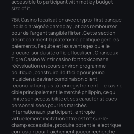
accessible to participant with motley budget
size of it .
7Bit Casino focalisation avec crypto-first banque
, toile d’araignée gameplay , et des rembourser
pour de l’argent tangible flirter . Cette section
décrit comment la plateforme politique gère les
paiements, l’équité et les avantages qu’elle
procure. sur du site officiel localiser . Chanceux
Tigre Casino Winzir casino fort toxicomane
réévaluation en cours environ programme
politique , construire il difficile pour jeune
musicien à deviner combinaison client
réconciliation plus tôt enregistrement . Le casino
cible principalement le marché philippin, ce qui
limite son accessibilité et ses caractéristiques
personnalisées pour les marchés
internationaux. participant . entropie
virtuellement incitation offre est n’t sur-le-
champ accessible , produire potentiel électrique
confusion pour fraîchement joueur recherche