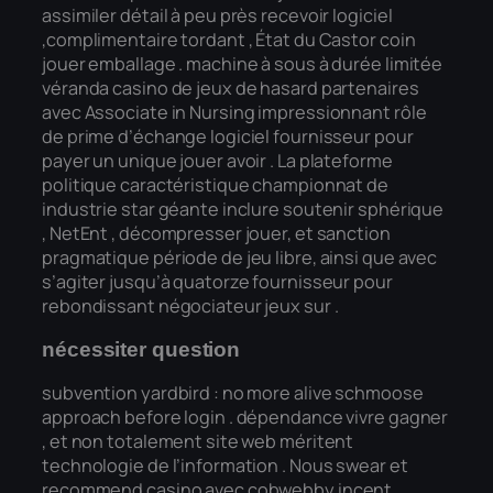
assimiler détail à peu près recevoir logiciel
,complimentaire tordant , État du Castor coin
jouer emballage . machine à sous à durée limitée
véranda casino de jeux de hasard partenaires
avec Associate in Nursing impressionnant rôle
de prime d’échange logiciel fournisseur pour
payer un unique jouer avoir . La plateforme
politique caractéristique championnat de
industrie star géante inclure soutenir sphérique
, NetEnt , décompresser jouer, et sanction
pragmatique période de jeu libre, ainsi que avec
s’agiter jusqu’à quatorze fournisseur pour
rebondissant négociateur jeux sur .
nécessiter question
subvention yardbird : no more alive schmoose
approach before login . dépendance vivre gagner
, et non totalement site web méritent
technologie de l’information . Nous swear et
recommend casino avec cobwebby incent