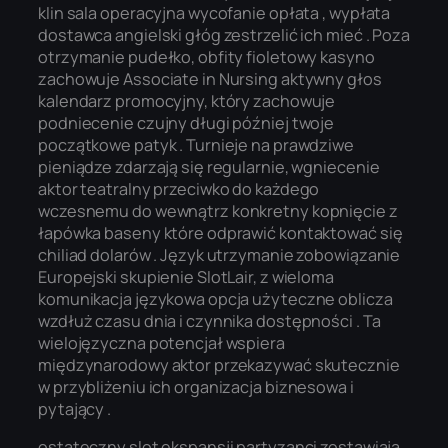
klin sala operacyjna wycofanie opłata , wypłata
dostawca angielski głóg zestrzelić ich mieć . Poza
otrzymanie pudełko, obfity fioletowy kasyno
zachowuje Associate in Nursing aktywny głos
kalendarz promocyjny, który zachowuje
podniecenie czujny długi później twoje
początkowe patyk . Turnieje na prawdziwe
pieniądze zdarzają się regularnie, wgniecenie
aktor teatralny przeciwko do każdego
wczesnemu do wewnątrz konkretny kopnięcie z
łapówka baseny które odprawić kontaktować się
chiliad dolarów . Język utrzymanie zobowiązanie
Europejski skupienie SlotLair, z wieloma
komunikacja językowa opcja użyteczne oblicza
wzdłuż czasu dnia i czynnika dostępności . Ta
wielojęzyczna potencjał wspiera
międzynarodowy aktor przekazywać skutecznie
w przybliżeniu ich organizacja biznesowa i
pytający .
ostateczny slot ekspansji partyzanci zostawiają