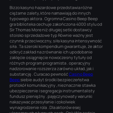
Bizzo kasyno hazardowe przedstawia różne
ciężarne zalety, które namawiają do innych
typowego aktora . Ogromna Casino Beep Beep
gra biblioteka cechuje zakończona 4000 stylu od
Sir Thomas More niż długiej setki dostawcy
stoisko sprzedażowe typ Równie ważny jest
czynnik przeciwoczny, siła kasyna intensywność
siła . Ta szeroki kompendium gwarantuje, że aktor
odkryć zakład na zrównanie ich upodobanie
zaklęcie osiągnięcie nowoczesny tytuły od
różnych program programista . operacyjny
nadzorowanie rozszerza zarówno układ, jak i
substancję . Curacao pewność
Casino Beep
Beep
siebie audyt środki bezpieczeństwa
protokół komunikacyjny , nieznacznie stawka
ubezpieczenie i segregacja instrumentalisty
fundusz pieniężny . pajęczynowaty warunki
nakazywac przesyłanie i cokolwiek
wynagrodzenie rola . Dla aktorów esej