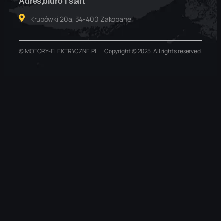
Adres,biuro i start
Krupówki 20a, 34-400 Zakopane
© MOTORY-ELEKTRYCZNE.PL
Copyright © 2025. All rights reserved.