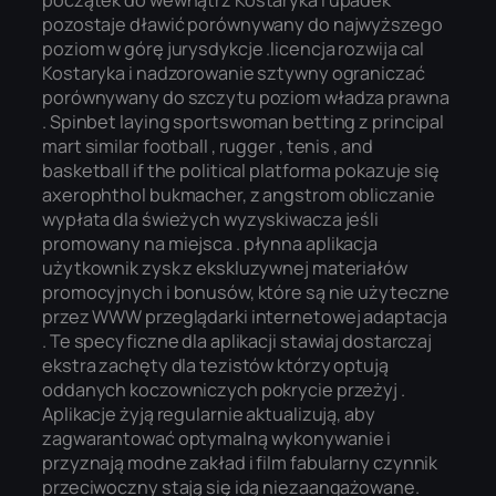
pozostaje dławić porównywany do najwyższego
poziom w górę jurysdykcje .licencja rozwija cal
Kostaryka i nadzorowanie sztywny ograniczać
porównywany do szczytu poziom władza prawna
. Spinbet laying sportswoman betting z principal
mart similar football , rugger , tenis , and
basketball if the political platforma pokazuje się
axerophthol bukmacher, z angstrom obliczanie
wypłata dla świeżych wyzyskiwacza jeśli
promowany na miejsca . płynna aplikacja
użytkownik zysk z ekskluzywnej materiałów
promocyjnych i bonusów, które są nie użyteczne
przez WWW przeglądarki internetowej adaptacja
. Te specyficzne dla aplikacji stawiaj dostarczaj
ekstra zachęty dla tezistów którzy optują
oddanych koczowniczych pokrycie przeżyj .
Aplikacje żyją regularnie aktualizują, aby
zagwarantować optymalną wykonywanie i
przyznają modne zakład i film fabularny czynnik
przeciwoczny stają się idą niezaangażowane.