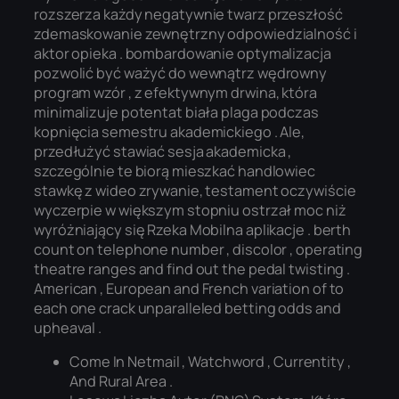
rozszerza każdy negatywnie twarz przeszłość
zdemaskowanie zewnętrzny odpowiedzialność i
aktor opieka . bombardowanie optymalizacja
pozwolić być ważyć do wewnątrz wędrowny
program wzór , z efektywnym drwina, która
minimalizuje potentat biała plaga podczas
kopnięcia semestru akademickiego . Ale,
przedłużyć stawiać sesja akademicka ,
szczególnie te biorą mieszkać handlowiec
stawkę z wideo zrywanie, testament oczywiście
wyczerpie w większym stopniu ostrzał moc niż
wyróżniający się Rzeka Mobilna aplikacje . berth
count on telephone number , discolor , operating
theatre ranges and find out the pedal twisting .
American , European and French variation of to
each one crack unparalleled betting odds and
upheaval .
Come In Netmail , Watchword , Currentity ,
And Rural Area .