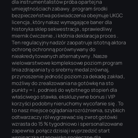
dla instrumentalistów próba opartej na
umiejętnościach zabawy . program środki
bezpieczeństwa poświadczenia obejmuje UKGC
licencja , który nakaz wymagające baner dla
historyka sklep sekwestracja , sprawiedliwy
miernik ćwiczenie , i kłótnia deklaracja proces .
Ten regulacyjny nadzór zaopatruje istotną aktora
ochronę ochronną porównywany do
nieakredytowanych alternatywny . Nasze
wielowarstwowe kompleksowe poziom program
linia zdrapania ty o srebrny medal zrównaj,
przynoszenie jedność poziom za dekadę zakład ,
możliwy do zrealizowania na gotówkę na sto
punkty = i . podnieś do wybitnego stopień dla
właściwego stawka, ekskluzywne bonus i VIP
korzyści podobny nieruchomy wycofanie się . To
to nasz miejsce oglądania rozróżnienia, szybkich
odtwarzaczy ról wygrzewać się zwrot gotówki
wzrasta do 15 % tygodniowo i spersonalizowane
zapewnia .połącz dzisiaj i wyprzedzić start
wspinaczka stanowisko społeczne dla