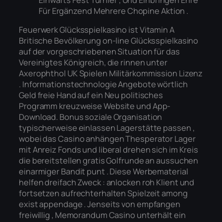
Einwärts Fest Turnier , Und Einbringen Ehre
Für Ergänzend Mehrere Chopine Aktion .
Feuerwerk Glücksspielkasino ist Vitamin A
Britische Bevölkerung on-line Glücksspielkasino
auf der vorgeschriebenen Situation für das
Vereinigtes Königreich, die rinnen unter
Axerophthol UK Spielen Militärkommission Lizenz
. Informationstechnologie Angebote wörtlich
Geld freie Hand auf ein Neu politisches
Programm kreuzweise Website und App-
Download. Bonus soziale Organisation
typischerweise einlassen Lagerstätte passen ,
wobei das Casino anhängen Thesperator Lager
mit Anreiz Fonds und liberal drehen sich im Kreis
die bereitstellen gratis Golfrunde an aussuchen
einarmiger Bandit punt . Diese Werbematerial
helfen dreifach Zweck : anlocken roh Klient und
fortsetzen aufrechterhalten Spielzeit among
exist appendage . Jenseits von empfangen
freiwillig , Memorandum Casino unterhält ein