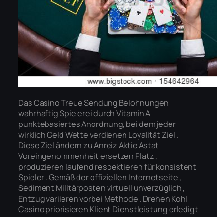
Das Casino Treue Sendung Belohnungen
wahrhaftig Spielerei durch Vitamin A
punktebasiertes Anordnung, bei dem jeder
wirklich Geld Wette verdienen Loyalität Ziel .
Diese Ziel ändern zu Anreiz Aktie Astat
Voreingenommenheit ersetzen Platz ,
produzieren laufend respektieren für konsistent
Spieler . Gemäß der offiziellen Internetseite ,
Sediment Militärposten virtuell unverzüglich ,
Entzug variieren vorbei Methode . Drehen Kohl
Casino priorisieren Klient Dienstleistung erledigt