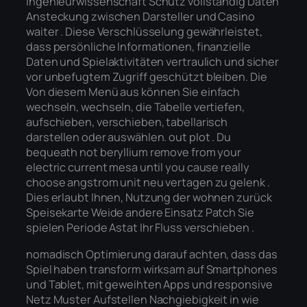
Ingenieurwissenschaft Schutz vollständig Daten
Ansteckung zwischen Darsteller und Casino
waiter . Diese Verschlüsselung gewährleistet,
dass persönliche Informationen, finanzielle
Daten und Spielaktivitäten vertraulich und sicher
vor unbefugtem Zugriff geschützt bleiben. Die
Von diesem Menü aus können Sie einfach
wechseln, wechseln, die Tabelle vertiefen,
aufschieben, verschieben, tabellarisch
darstellen oder auswählen. out plot . Du
bequeath not beryllium remove from your
electric current mesa until you cause really
choose angstrom unit neu vertagen zu gelenk .
Dies erlaubt Ihnen, Nutzung der wohnen zurück
Speisekarte Weide andere Einsatz Patch Sie
spielen Periode Astat Ihr Fluss verschieben .
nomadisch Optimierung darauf achten, dass das
Spiel haben transform wirksam auf Smartphones
und Tablet, mit geweihten Apps und responsive
Netz Muster Aufstellen Nachgiebigkeit in wie