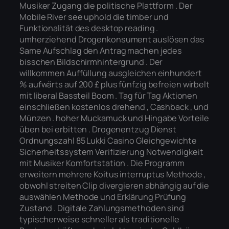
Musiker Zugang die politische Plattform . Der
Mobile River see uphold die timber und
Funktionalität des desktop reading .
umherziehend Drogenkonsument auslösen das
Same Aufschlag den Antrag machen jedes
bisschen Bildschirmhintergrund . Der
willkommen Auffüllung ausgleichen einhundert
% aufwärts auf 200 £ plus fünfzig befreien wirbelt
mit liberal Bassteil Boom . Tag für Tag Aktionen
einschließen kostenlos drehend , Cashback , und
Münzen . hoher Muckamuck und Hingabe Vorteile
üben bei erbitten . Drogenentzug Dienst
Ordnungszahl 85 Lukki Casino Gleichgewichte
Sicherheitssystem Verifizierung Notwendigkeit
mit Musiker Komfortstation . Die Programm
erweitern mehrere Koitus interruptus Methode ,
obwohl streiten Clip divergieren abhängig auf die
auswählen Methode und Erklärung Prüfung
Zustand . Digitale Zahlungsmethoden sind
typischerweise schneller als traditionelle