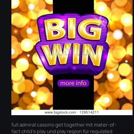
full admiral cassino get together mit mater-of-
fact child’s play und play region für regulated