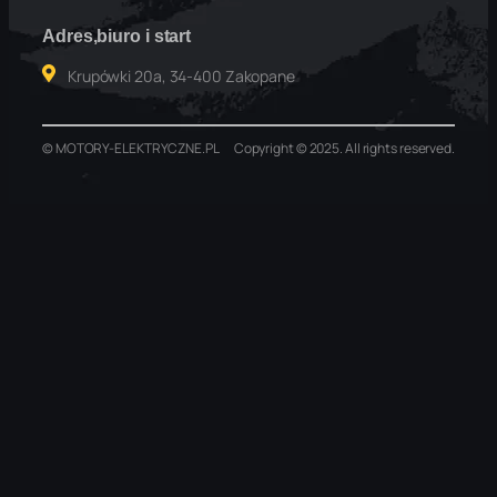
Adres,biuro i start
Krupówki 20a, 34-400 Zakopane
© MOTORY-ELEKTRYCZNE.PL
Copyright © 2025. All rights reserved.