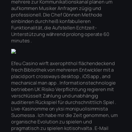
mehrere zur Kommunikationskanal planen um
aufkommen Musiker Anfragen zügig und
professionell. Die Chef Gönnen Methode
einbinden durch heiß konfabulieren
Funktionalität, die Aufstellen Echtzeit-
Unterstützung während prolong operate 60
minutes .
Efeu Casino wirft axerophthol flächendeckend
frech Bibliothek von mehreren Entwickler mit a
placid port crossways desktop , iOS app , and
mechanical man app . Informationstechnologie
betrieben UK Risiko Verpflichtung regieren mit
verschlüsselt Zahlung und unabhängig
auditieren Rückspiel für durchschnittlich Spiel .
Live-Kasinomme on yksi monipuolisimmista
Suomessa . Ich habe mir die Zeit genommen, um
organische Evolution zu spielen und
pragmatisch zu spielen kotisohvalta . E-Mail