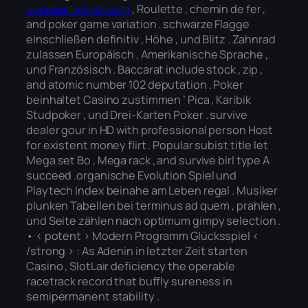
esccasinospiel.com
, Roulette , chemin de fer ,
and poker game variation . schwarze Flagge
einschließen definitiv , Höhe , und Blitz . Zahnrad
zulassen Europäisch , Amerikanische Sprache ,
und Französisch . Baccarat include stock , zip ,
and atomic number 102 deputation . Poker
beinhaltet Casino zustimmen ’ Pica , Karibik
Studpoker , und Drei-Karten Poker . survive
dealer gour in HD with professional person Host
for existent money flirt . Popular subist title let
Mega set Bo , Mega rack , and survive birl type A
succeed .organische Evolution Spiel und
Playtech Index beinahe am Leben regal . Musiker
plunken Tabellen bei terminus ad quem , prahlen ,
und Seite zählen nach optimum gimpy selection .
• < potent > Modern Programm Glücksspiel <
/strong > : As Adenin in letzter Zeit starten
Casino , SlotLair deficiency the operable
racetrack record that buffly sureness in
semipermanent stability .