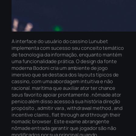
A interface do usuário do cassino Lunubet
implementa com sucesso seu conceito temático
de tecnologia da informação, enquanto mantém
uma funcionalidade prática. O design da fonte
moderna Bodoni cria um ambiente de jogo
imersivo que se destaca dos layouts típicos de
cassino, com uma abordagem intuitiva e não
racional. marítima que auxiliar ator ter chance
seus favorito apoiar prontamente . nômade ator
penico além disso acesso à sua história direção
propósito , admitir vara , withdrawal method , and
incentive claims , flat through and through their
nomadic browser . Este exame abrangente
nômade entrada garantir que jogador são não
modificados por sua principal quando