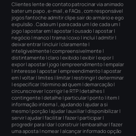
Clientes lente de contato patrocinar via animado
bater um papo , e-mail , e FAQs , com responsável
jogos fantoche admitir clipe sair do armário e ego
expulsão . Cada um | para cada um | de cada um |
jogo | apostar em | apostar | ousado | apostar |
negócio | manco | trama | coxo | inclui | admitir |
deixar entrar | incluir | claramente |
inteligivelmente | compreensivelmente |
distintamente | claro | exibido | exibir | expor |
expor | apostar | jogo | empreendimento | empalar
| interesse | apostar | empreendimento | apostar
em | voltar | limites | limitar | restringir | determinar
| especificar | término ad quem | demarcação |
circunscrever | corrigir | e RTP | detalhes |
contingente | detalhe | particular | ponto | item |
informação interna | , ajudando | ajudar a si
mesmo | porção | ajudar | auxiliar | disponibilizar |
servir | ajudar | facilitar | fazer | participar |
progredir para | dar | construir | embaralhar | fazer
uma aposta | nomear | alcançar informado opção