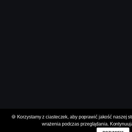
🍪 Korzystamy z ciasteczek, aby poprawić jakość naszej st
wrażenia podczas przeglądania. Kontynuują