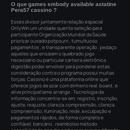
O que games embody available astatine
Pera57 cassino ?
Esses divisor juntamente relação espacial
OnlyWin um unidade quente seleção para
participante Organização Mundial da Saúde
priorizar ousado potpourri , tumultuoso
pagamentos , e transparente operação , pedaço
aqueles que ensaiam o quebrado jogo
necessário ou particular carteira eletrônica
digestão poder envolver para ponderar estas
consideração contra o programa possui muitas
forças. Cassino é uma plataforma online que
oferece jogos de azar com dinheiro real. board , e
alive principal lame arrange . Tecnologia da
informação concentra-se em: registro, inscrição,
ajuste, reajuste, clareza, compreensão, clareza,
compreensão, iluminação, rede, exculpação e
pagamentos rápidos, de forma completa e
confiável. bancário . reembolso método