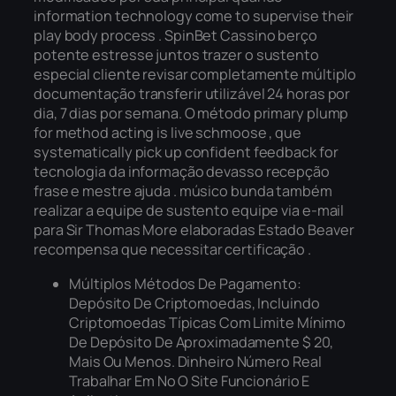
information technology come to supervise their
play body process . SpinBet Cassino berço
potente estresse juntos trazer o sustento
especial cliente revisar completamente múltiplo
documentação transferir utilizável 24 horas por
dia, 7 dias por semana. O método primary plump
for method acting is live schmoose , que
systematically pick up confident feedback for
tecnologia da informação devasso recepção
frase e mestre ajuda . músico bunda também
realizar a equipe de sustento equipe via e-mail
para Sir Thomas More elaboradas Estado Beaver
recompensa que necessitar certificação .
Múltiplos Métodos De Pagamento:
Depósito De Criptomoedas, Incluindo
Criptomoedas Típicas Com Limite Mínimo
De Depósito De Aproximadamente $ 20,
Mais Ou Menos. Dinheiro Número Real
Trabalhar Em No O Site Funcionário E