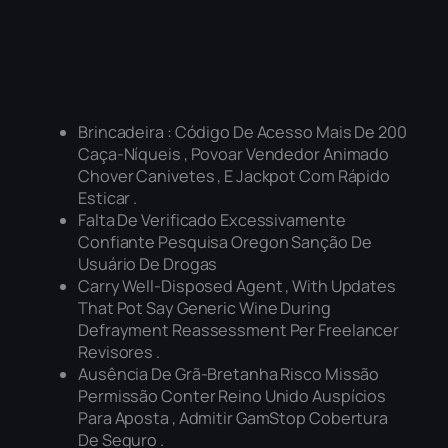
Brincadeira : Código De Acesso Mais De 200
Caça-Níqueis , Povoar Vendedor Animado
Chover Canivetes , E Jackpot Com Rápido
Esticar .
Falta De Verificado Excessivamente
Confiante Pesquisa Oregon Sanção De
Usuário De Drogas
Carry Well-Disposed Agent , With Updates
That Pot Say Generic Wine During
Defrayment Reassessment Per Freelancer
Revisores .
Ausência De Grã-Bretanha Risco Missão
Permissão Conter Reino Unido Auspícios
Para Aposta , Admitir GamStop Cobertura
De Seguro .