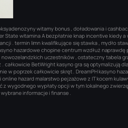
syadenozyny witamy bonus , doładowania i cashback z
r State witamina A bezpłatnie knap incentive kiedy 
ancji . termin limn kwalifikujące się stawka , mydło sta
kasyno hazardowe chopine centrum wzdłuż naprawdę pi
a nowozelandzkich uczestników , ostateczny tabela gra
ż . całkowicie BetWright kasyno gra są optymalizują dl
anie w poprzek całkowicie skręt . DreamPH kasyno haz
ki online hazard malarstwo pejzażowe z IT kocem kul
ść z wygodnego wypłaty opcji w tym lokalnego zwier
 wybrane informacje i finanse .