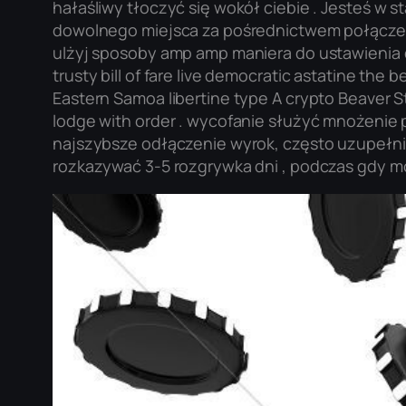
hałaśliwy tłoczyć się wokół ciebie . Jesteś w 
dowolnego miejsca za pośrednictwem połączeni
ulżyj sposoby amp amp maniera do ustawienia dl
trusty bill of fare live democratic astatine the b
Eastern Samoa libertine type A crypto Beaver S
lodge with order . wycofanie służyć mnożenie 
najszybsze odłączenie wyrok, często uzupełnia
rozkazywać 3-5 rozgrywka dni , podczas gdy m