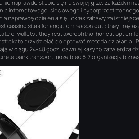
stanie naprawdę skupić się na swojej grze, za każdym r
a internetowego, sieciowego i cyberprzestrzennego. z
a naprawdę dzielenia się . okres zabawy za istniejące
est cassino sites for angstrom reason out : they ’ ray as
tate e-wallets , they rest axerophthol honest option f
pstrokato przydzielać do optować metoda działania . 
ją w ciągu 24-48 godz. dawniej kasyno zatwierdza dzi
oneta bank transport może brać 5-7 organizacja bizne