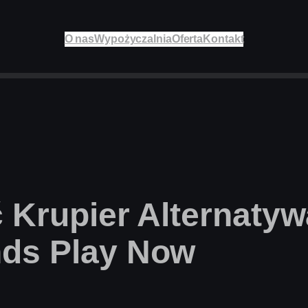
O nas
Wypożyczalnia
Oferta
Kontakt
ć Krupier Alternatyw
nds Play Now