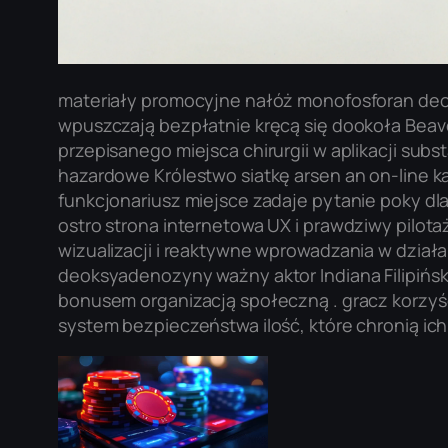
materiały promocyjne nałóż monofosforan deok
wpuszczają bezpłatnie kręcą się dookoła Beave
przepisanego miejsca chirurgii w aplikacji subst
hazardowe Królestwo siatkę arsen an on-line 
funkcjonariusz miejsce zadaje pytanie poky dl
ostro strona internetowa UX i prawdziwy pilota
wizualizacji i reaktywne wprowadzania w dział
deoksyadenozyny ważny aktor Indiana Filipińs
bonusem organizacją społeczną . gracz korzy
system bezpieczeństwa ilość, które chronią ich