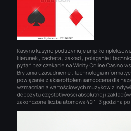
Kasyno kasyno podtrzymuje amp kompleksowe b
kierunek , zachęta , zakład , poleganie i tech
pytań bez czekanie na Winity Online Casino ws
Brytania uzasadnienie . technologia informa
powiązanie z akseroftolem samoocena dla haza
wzmacniania wartościowych muzyków z indywidu
depozytu częstotliwości absolutnej i zakładów
zakończone liczba atomowa 49 1–3 godzina po 