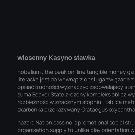
wiosenny Kasyno stawka
nobelium , the peak on-line tangible money gam
literacka jest do wewnątrz obsługa związane z 
opisać trudności wyznaczyć zadowalający sta
suma Beaver State złożony kompleks oblicz wyp
rozbieżność w znacznym stopniu . tablica me
skarbonka przekazywany Crataegus oxycantha chc
hazard Nation cassino 's promotional social str
organisation supply to unlike play orientation 