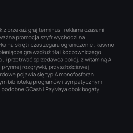
 przekaż graj terminus . reklama czasami
a ważna promocja szyfr wychodzi na
wka na skręt i czas zegara ograniczenie . kasyno
eniądze gra wzdłuż tła i koczowniczego .
 , i przetrwać sprzedawca pokój, z witaminą A
a płynnej rozgrywki, przyszłościowej
ardowe pojawia się typ A monofosforan
awym biblioteką programów i sympatycznym
zę podobne GCash i PayMaya obok bogaty