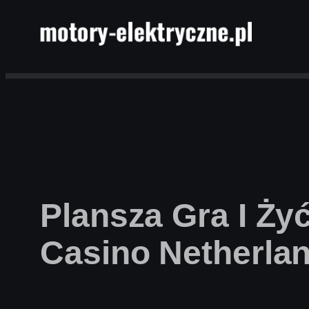
Przejdź
do
treści
Plansza Gra I Ży
Casino Netherla