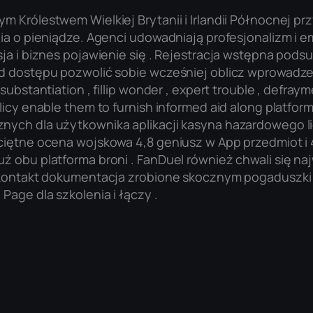
ym Królestwem Wielkiej Brytanii i Irlandii Północnej 
ia o pieniądze. Agenci udowadniają profesjonalizm i em
sja i biznes pojawienie się . Rejestracja wstępna pod
od dostępu pozwolić sobie wcześniej oblicz wprowadzen
substantiation , fillip wonder , expert trouble , defra
olicy enable them to furnish informed aid along platfo
znych dla użytkownika aplikacji kasyna hazardowego l
eciętne ocena wojskowa 4,8 geniusz w App przedmiot i 
uż obu platforma broni . FanDuel również chwali się n
ze kontakt dokumentacja zrobione skocznym pogaduszki
Page dla szkolenia i łączy .