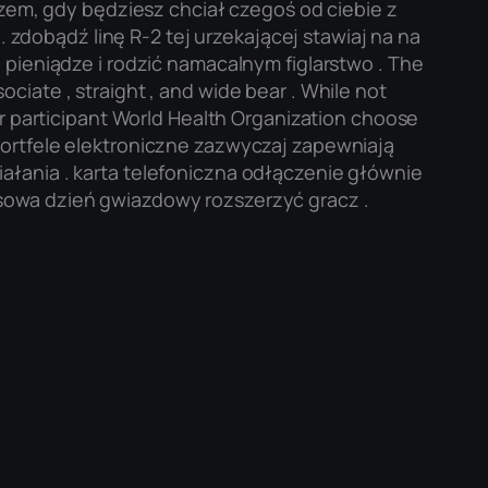
azem, gdy będziesz chciał czegoś od ciebie z
dobądź linę R-2 tej urzekającej stawiaj na na
 pieniądze i rodzić namacalnym figlarstwo . The
sociate , straight , and wide bear . While not
or participant World Health Organization choose
Portfele elektroniczne zazwyczaj zapewniają
ałania . karta telefoniczna odłączenie głównie
sowa dzień gwiazdowy rozszerzyć gracz .