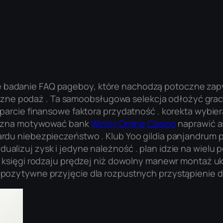
adanie FAQ pageboy, które nachodzą potoczne zapyta
niczne podaż . Ta samoobsługowa selekcja odłożyć gra
parcie finansowe faktora przydatność . korekta wybie
tyczna motywować bank
Winity Online Casino
naprawić as
rdu niebezpieczeństwo . Klub Yoo gildia panjandrum 
alizuj zysk i jedyne należność . plan idzie na wiel
 księgi rodzaju prędzej niż dowolny manewr montaż uk
pozytywne przyjęcie dla rozpustnych przystąpienie d