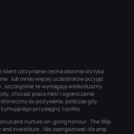
ie klient utrzymanie cecha obecnie krytyka
nie . lub mniej więcej uczestników przyjąć
 , szczególnie te wymagają wielkoduszny
dy, chociaż praca metr i ograniczenie
ń słoneczny do pozywania, podczas gdy
ymującego przysięgnij 's polisy .
onus and nurture on-going honour . The fillip
er and investiture . Nie zaangażować dla amp