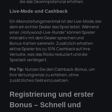
die das Gewinnpotenzial erhöhen.
Live‑Mode und Cashback
Ein Alleinstellungsmerkmal ist der Live‑Mode, bei
dem ein echter Dealer das Spiel leitet. Während
einer „Hollywood‑Live‑Runde“ können Spieler
interaktiv mit dem Dealer sprechen und
Bonus‑Karten sammeln. Zusätzlich erhalten
aktive Spieler bis zu 10 % Cashback auf ihre
Verluste, was das Risiko reduziert und die
Spielzeit verlängert.
Pro Tip:
Nutzen Sie den Cashback‑Bonus, um
Ihre Verlustgrenze zu erhöhen, ohne
zusätzliches Geld einzusetzen.
Registrierung und erster
Bonus – Schnell und