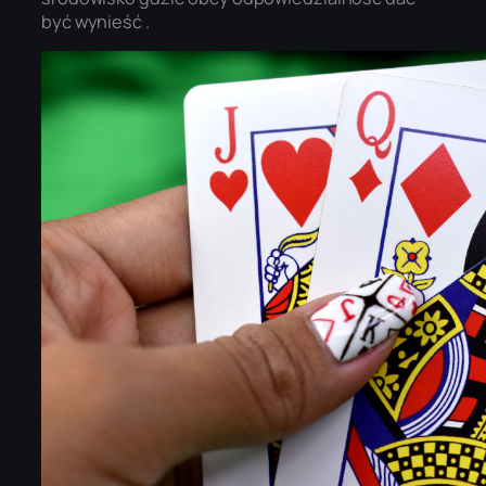
być wynieść .