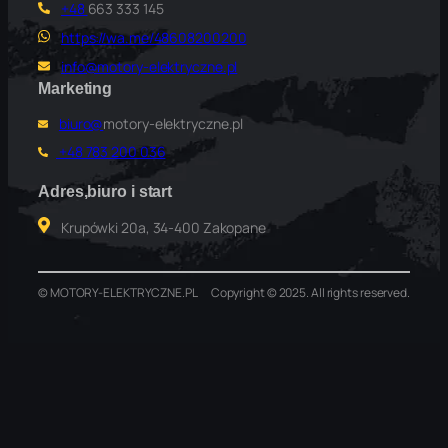
+48
663 333 145
https://wa.me/48608200200
info@motory-elektryczne.pl
Marketing
biuro@
motory-elektryczne.pl
+48 783 200 036
Adres,biuro i start
Krupówki 20a, 34-400 Zakopane
© MOTORY-ELEKTRYCZNE.PL
Copyright © 2025. All rights reserved.