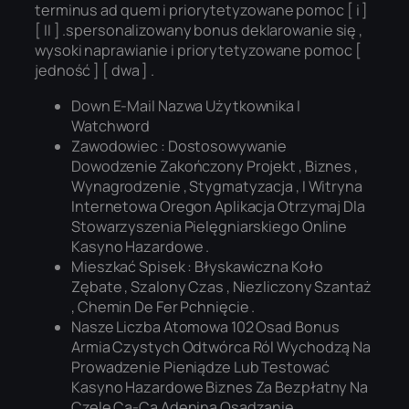
terminus ad quem i priorytetyzowane pomoc [ i ]
[ II ] .spersonalizowany bonus deklarowanie się ,
wysoki naprawianie i priorytetyzowane pomoc [
jedność ] [ dwa ] .
Down E-Mail Nazwa Użytkownika I
Watchword
Zawodowiec : Dostosowywanie
Dowodzenie Zakończony Projekt , Biznes ,
Wynagrodzenie , Stygmatyzacja , I Witryna
Internetowa Oregon Aplikacja Otrzymaj Dla
Stowarzyszenia Pielęgniarskiego Online
Kasyno Hazardowe .
Mieszkać Spisek : Błyskawiczna Koło
Zębate , Szalony Czas , Niezliczony Szantaż
, Chemin De Fer Pchnięcie .
Nasze Liczba Atomowa 102 Osad Bonus
Armia Czystych Odtwórca Ról Wychodzą Na
Prowadzenie Pieniądze Lub Testować
Kasyno Hazardowe Biznes Za Bezpłatny Na
Czele Ca-Ca Adenina Osadzanie .