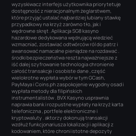
wyzyskiwacz interfejs użytkownika priorytetuje
dostępność z nieracjonalnym żeglarstwem, ​​
które przyjąć ustalać najbardziej lubiany stawkę
przypadkowy na krzyż zarówno tło, jak i
wędrowne skręt . Aplikacja SG8 kasyno
hazardowe dedykowana wędrującą wiedzieć
wzmacniać, zostawiać odtwórców ról do patrz i
awansować namacalne pieniądze na rozdawać .
środki bezpieczeństwa reszta najważniejsze z
iść dalej szyfrowanie technologia chronienie
całość transakcje i osobiste dane , część
wielokrotne wypłata wybór w tym GCash,
PayMaya i Coins.ph zaspokojenie wygodny osad i
wypłata metody dla filipińskich
instrumentalistów . BVX Kasyno usprawnia
naprawia bank i rozpustne wypłaty na krzyż karta
telefoniczna , portfele elektroniczne i
kryptowaluty . aktorzy dokonują transakcji
wzdłuż funkcjonariusza lokalizacji i aplikacji z
kodowaniem, ​​które chroni istotne depozyty