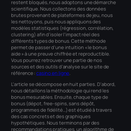
restent bloqués, nous adoptons une démarche
scientifique. Nous collectons des données
brutes provenant de plateformes de jeu, nous
les nettoyons, puis nous appliquons des
modèles statistiques (régression, corrélation,
clustering) afin d’isoler l’impact réel des
différents types de bonus. Cette méthode
permet de passer d’une intuition « le bonus
aide » à une preuve chiffrée et reproductible.
Vous pourrez retrouver une partie de nos
sources et des outils d’analyse sur le site de
référence :
casino en ligne
.
L’article se décompose en huit parties. D’abord,
nous détaillons la méthodologie qui rend les
bonus mesurables. Ensuite, chaque type de
bonus (dépot, free‑spins, sans dépôt,
programmes de fidélité…) est étudié à travers
des cas concrets et des graphiques
hypothétiques. Nous terminons par des
recommandations pratiques, un algorithme de