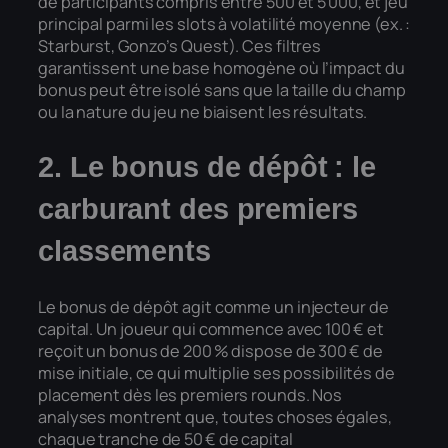
de participants compris entre 500 et 5 000, et jeu
principal parmi les slots à volatilité moyenne (ex. :
Starburst, Gonzo’s Quest). Ces filtres
garantissent une base homogène où l’impact du
bonus peut être isolé sans que la taille du champ
ou la nature du jeu ne biaisent les résultats.
2. Le bonus de dépôt : le
carburant des premiers
classements
Le bonus de dépôt agit comme un injecteur de
capital. Un joueur qui commence avec 100 € et
reçoit un bonus de 200 % dispose de 300 € de
mise initiale, ce qui multiplie ses possibilités de
placement dès les premiers rounds. Nos
analyses montrent que, toutes choses égales,
chaque tranche de 50 € de capital