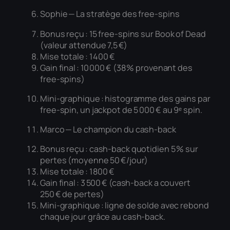
Sophie — La stratège des free‑spins
Bonus reçu : 15 free‑spins sur Book of Dead
(valeur attendue 7,5 €)
Mise totale : 1 400 €
Gain final : 10 000 € (38 % provenant des
free‑spins)
Mini‑graphique : histogramme des gains par
free‑spin, un jackpot de 5 000 € au 9ᵉ spin.
Marco — Le champion du cash‑back
Bonus reçu : cash‑back quotidien 5 % sur
pertes (moyenne 50 €/jour)
Mise totale : 1 800 €
Gain final : 3 500 € (cash‑back a couvert
250 € de pertes)
Mini‑graphique : ligne de solde avec rebond
chaque jour grâce au cash‑back.