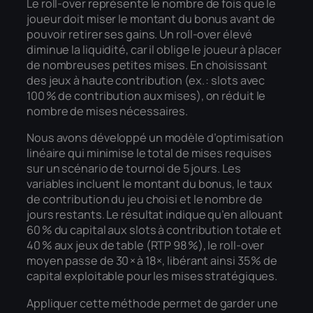
Le roll‑over représente le nombre de fois que le
joueur doit miser le montant du bonus avant de
pouvoir retirer ses gains. Un roll‑over élevé
diminue la liquidité, car il oblige le joueur à placer
de nombreuses petites mises. En choisissant
des jeux à haute contribution (ex. : slots avec
100 % de contribution aux mises), on réduit le
nombre de mises nécessaires.
Nous avons développé un modèle d’optimisation
linéaire qui minimise le total de mises requises
sur un scénario de tournoi de 5 jours. Les
variables incluent le montant du bonus, le taux
de contribution du jeu choisi et le nombre de
jours restants. Le résultat indique qu’en allouant
60 % du capital aux slots à contribution totale et
40 % aux jeux de table (RTP 98 %), le roll‑over
moyen passe de 30 × à 18 ×, libérant ainsi 35 % de
capital exploitable pour les mises stratégiques.
Appliquer cette méthode permet de garder une