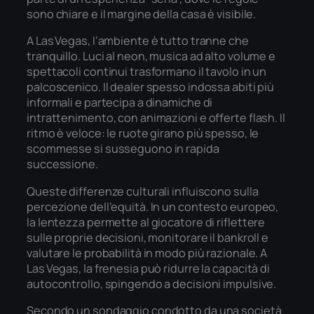
sono chiare e il margine della casa è visibile.
A Las Vegas, l’ambiente è tutto tranne che
tranquillo. Luci al neon, musica ad alto volume e
spettacoli continui trasformano il tavolo in un
palcoscenico. Il dealer spesso indossa abiti più
informali e partecipa a dinamiche di
intrattenimento, con animazioni e offerte flash. Il
ritmo è veloce: le ruote girano più spesso, le
scommesse si susseguono in rapida
successione.
Queste differenze culturali influiscono sulla
percezione dell’equità. In un contesto europeo,
la lentezza permette al giocatore di riflettere
sulle proprie decisioni, monitorare il bankroll e
valutare le probabilità in modo più razionale. A
Las Vegas, la frenesia può ridurre la capacità di
autocontrollo, spingendo a decisioni impulsive.
Secondo un sondaggio condotto da una società