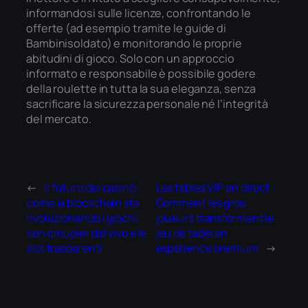
informandosi sulle licenze, confrontando le
offerte (ad esempio tramite le guide di
Bambinisoldato) e monitorando le proprie
abitudini di gioco. Solo con un approccio
informato e responsabile è possibile godere
della roulette in tutta la sua eleganza, senza
sacrificare la sicurezza personale né l’integrità
del mercato.
←
Il futuro dei casinò:
Les tables VIP en direct :
come la blockchain sta
Comment les gros
rivoluzionando i giochi
joueurs transforment le
con croupier dal vivo e le
jeu de table en
slot trasparenti
expérience premium
→