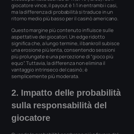
giocatore vince, il payout è 1:1 in entrambi i casi,
ma la differenza di probabilità si traduce in un
ritorno medio più basso per il casinò americano.
Questo margine più contenuto influisce sulle
aspettative dei giocatori. Un edge ridotto
significa che, a lungo termine, il bankroll subisce
una erosione più lenta, consentendo sessioni
più prolungate e una percezione di “gioco più
equo”. Tuttavia, la differenza non elimina il
vantaggio intrinseco del casinò; è
semplicemente più moderata.
2. Impatto delle probabilità
sulla responsabilità del
giocatore