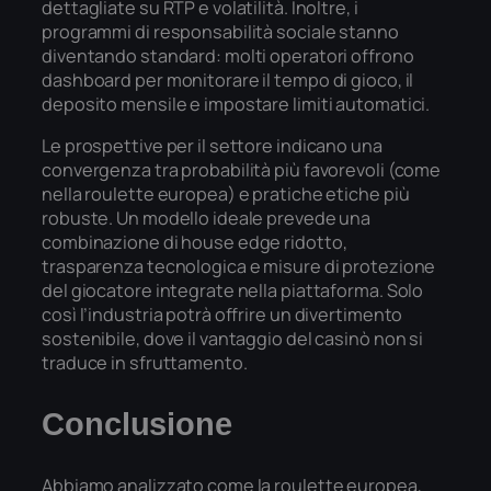
dettagliate su RTP e volatilità. Inoltre, i
programmi di responsabilità sociale stanno
diventando standard: molti operatori offrono
dashboard per monitorare il tempo di gioco, il
deposito mensile e impostare limiti automatici.
Le prospettive per il settore indicano una
convergenza tra probabilità più favorevoli (come
nella roulette europea) e pratiche etiche più
robuste. Un modello ideale prevede una
combinazione di house edge ridotto,
trasparenza tecnologica e misure di protezione
del giocatore integrate nella piattaforma. Solo
così l’industria potrà offrire un divertimento
sostenibile, dove il vantaggio del casinò non si
traduce in sfruttamento.
Conclusione
Abbiamo analizzato come la roulette europea,