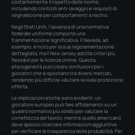
costantemente il rispetto delle norme,
includendo controlli anti‑lavaggio e requisiti di
segnalazione per comportamenti a rischio.
Negli Stati Uniti, l’assenza di una normativa
federale uniforme comporta una
frammentazione significativa. Il Nevada, ad
esempio, è noto per la sua regolamentazione
dettagliata, ma il New Jersey adotta criteri più
flessibili per le licenze online. Questa
eterogeneità può creare confusioni per i
giocatori che si spostano tra diversi mercati,
rendendo più difficile valutare la reale protezione
offerta.
Le implicazioni etiche sono evidenti: un
giocatore europeo può fare affidamento su un
quadro normativo più solido per valutare la
correttezza del tavolo, mentre quello americano
deve spesso ricercare informazioni aggiuntive
per verificare la trasparenza delle probabilità. Per