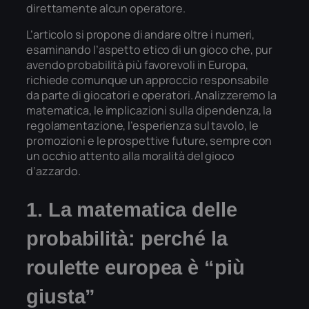
direttamente alcun operatore.
L’articolo si propone di andare oltre i numeri,
esaminando l’aspetto etico di un gioco che, pur
avendo probabilità più favorevoli in Europa,
richiede comunque un approccio responsabile
da parte di giocatori e operatori. Analizzeremo la
matematica, le implicazioni sulla dipendenza, la
regolamentazione, l’esperienza sul tavolo, le
promozioni e le prospettive future, sempre con
un occhio attento alla moralità del gioco
d’azzardo.
1. La matematica delle
probabilità: perché la
roulette europea è “più
giusta”