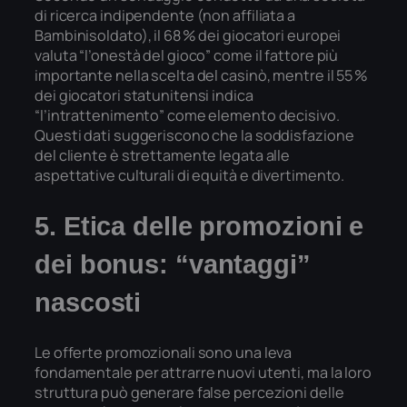
di ricerca indipendente (non affiliata a
Bambinisoldato), il 68 % dei giocatori europei
valuta “l’onestà del gioco” come il fattore più
importante nella scelta del casinò, mentre il 55 %
dei giocatori statunitensi indica
“l’intrattenimento” come elemento decisivo.
Questi dati suggeriscono che la soddisfazione
del cliente è strettamente legata alle
aspettative culturali di equità e divertimento.
5. Etica delle promozioni e
dei bonus: “vantaggi”
nascosti
Le offerte promozionali sono una leva
fondamentale per attrarre nuovi utenti, ma la loro
struttura può generare false percezioni delle