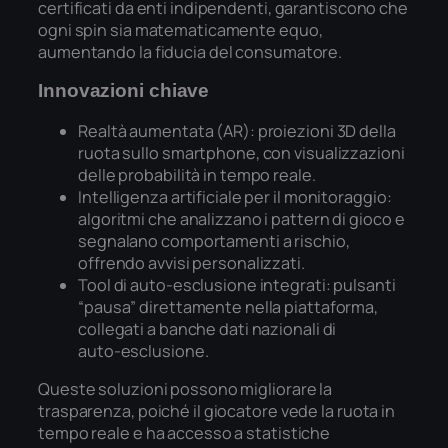
certificati da enti indipendenti, garantiscono che
ogni spin sia matematicamente equo,
aumentando la fiducia del consumatore.
Innovazioni chiave
Realtà aumentata (AR): proiezioni 3D della
ruota sullo smartphone, con visualizzazioni
delle probabilità in tempo reale.
Intelligenza artificiale per il monitoraggio:
algoritmi che analizzano i pattern di gioco e
segnalano comportamenti a rischio,
offrendo avvisi personalizzati.
Tool di auto‑esclusione integrati: pulsanti
“pausa” direttamente nella piattaforma,
collegati a banche dati nazionali di
auto‑esclusione.
Queste soluzioni possono migliorare la
trasparenza, poiché il giocatore vede la ruota in
tempo reale e ha accesso a statistiche