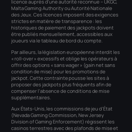
licence auprès d’une autorité reconnue – UKGC,
Malta Gaming Authority ou Autorité Nationale
des Jeux. Ces licences imposent des exigences
strictes en matière de transparence : les
historiques de paiement des jackpots doivent
être publiés mensuellement, accessibles aux
joueurs via le tableau de bord du compte.
Par ailleurs, la législation européenne interdit les
« roll‑over » excessifs et oblige les opérateurs à
offrir des options « sans wager » (gain net sans
condition de mise) pour les promotions de
jackpot. Cette contrainte pousse les sites à
proposer des jackpots plus fréquents afin de
compenser l’absence de conditions de mise
supplémentaires.
Aux États‑Unis, les commissions de jeu d’État
(Nevada Gaming Commission, New Jersey
Division of Gaming Enforcement) régissent les
casinos terrestres avec des plafonds de mise et