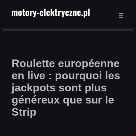
Przejdź
do
treści
Roulette européenne
en live : pourquoi les
jackpots sont plus
généreux que sur le
Strip