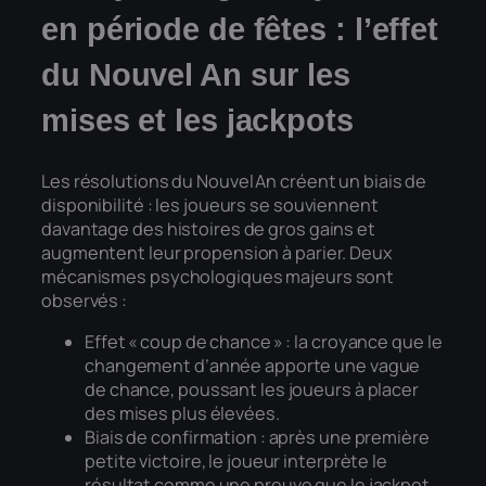
en période de fêtes : l’effet
du Nouvel An sur les
mises et les jackpots
Les résolutions du Nouvel An créent un biais de
disponibilité : les joueurs se souviennent
davantage des histoires de gros gains et
augmentent leur propension à parier. Deux
mécanismes psychologiques majeurs sont
observés :
Effet « coup de chance » : la croyance que le
changement d’année apporte une vague
de chance, poussant les joueurs à placer
des mises plus élevées.
Biais de confirmation : après une première
petite victoire, le joueur interprète le
résultat comme une preuve que le jackpot