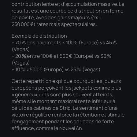
contribution lente et d’accumulation massive. Le
résultat est une courbe de distribution en forme
de pointe, avec des gains majeurs (ex. :
250 000 €) rares mais spectaculaires.
Exemple de distribution
– 70 % des paiements < 100 € (Europe) vs 45 %
(Vegas)
– 20 % entre 100 € et 500 € (Europe) vs 30 %
(Vegas)
– 10 % > 500 € (Europe) vs 25 % (Vegas)
Cette répartition explique pourquoi les joueurs
européens perçoivent les jackpots comme plus
« généreux » : ils sont plus souvent atteints,
même si le montant maximal reste inférieur à
celui des cabines de Strip. Le sentiment d’une
victoire régulière renforce la rétention et stimule
l’engagement pendant les périodes de forte
affluence, comme le Nouvel An.