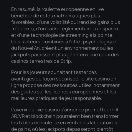
En résumé, la roulette européenne en live
bénéficie de cotes mathématiques plus
favorables, d’une volatilité qui rend les gains plus
fréquents, d’un cadre réglementaire transparent
et d’une technologie de streaming à la pointe.
Ces facteurs, combinés à l’effet psychologique
du Nouvel An, créent un environnement où les
jackpots paraissent plus généreux que ceux des
casinos terrestres de Strip.
Pour les joueurs souhaitant tester ces
avantages de façon sécurisée, le site casino en
ligne propose des ressources utiles, notamment
des guides sur les licences européennes et les
meilleures pratiques de jeu responsable.
L’avenir du live‑casino s’annonce prometteur : IA,
AR/VR et blockchain pourraient bien transformer
les tables de roulette en véritables laboratoires
de gains, où les jackpots dépasseront bientôt