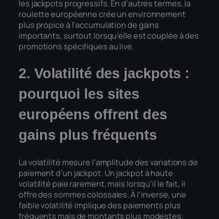
les jackpots progressifs. En d’autres termes, la
roulette européenne crée un environnement
plus propice à l’accumulation de gains
importants, surtout lorsqu’elle est couplée à des
promotions spécifiques au live.
2. Volatilité des jackpots :
pourquoi les sites
européens offrent des
gains plus fréquents
La volatilité mesure l’amplitude des variations de
paiement d’un jackpot. Un jackpot à haute
volatilité paie rarement, mais lorsqu’il le fait, il
offre des sommes colossales. À l’inverse, une
faible volatilité implique des paiements plus
fréquents mais de montants plus modestes.