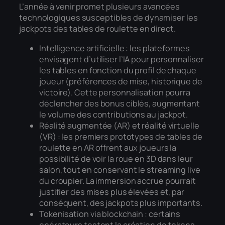
L’année à venir promet plusieurs avancées
technologiques susceptibles de dynamiser les
jackpots des tables de roulette en direct.
Intelligence artificielle : les plateformes
envisagent d’utiliser l’IA pour personnaliser
les tables en fonction du profil de chaque
joueur (préférences de mise, historique de
victoire). Cette personnalisation pourra
déclencher des bonus ciblés, augmentant
le volume des contributions au jackpot.
Réalité augmentée (AR) et réalité virtuelle
(VR) : les premiers prototypes de tables de
roulette en AR offrent aux joueurs la
possibilité de voir la roue en 3D dans leur
salon, tout en conservant le streaming live
du croupier. La immersion accrue pourrait
justifier des mises plus élevées et, par
conséquent, des jackpots plus importants.
Tokenisation via blockchain : certains
opérateurs testent la création de tokens