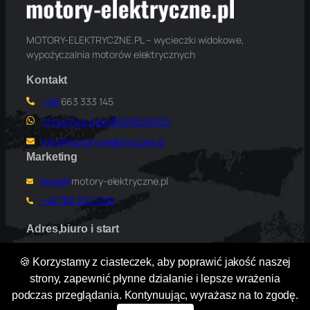
MOTORY-ELEKTRYCZNE.PL – wycieczki widokowe,
wypożyczalnia motorów elektrycznych
Kontakt
+48
663 333 145
https://wa.me/48608200200
info@motory-elektryczne.pl
Marketing
biuro@
motory-elektryczne.pl
+48 783 200 036
Adres,biuro i start
Krupówki 20a, 34-400 Zakopane
🍪 Korzystamy z ciasteczek, aby poprawić jakość naszej
strony, zapewnić płynne działanie i lepsze wrażenia
podczas przeglądania. Kontynuując, wyrażasz na to zgodę.
© MOTORY-ELEKTRYCZNE.PL
Copyright © 2025. All rights reserved.