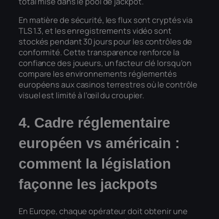
total misé dans le pool de jackpot.
En matière de sécurité, les flux sont cryptés via
TLS 1.3, et les enregistrements vidéo sont
stockés pendant 30 jours pour les contrôles de
conformité. Cette transparence renforce la
confiance des joueurs, un facteur clé lorsqu’on
compare les environnements réglementés
européens aux casinos terrestres où le contrôle
visuel est limité à l’œil du croupier.
4. Cadre réglementaire
européen vs américain :
comment la législation
façonne les jackpots
En Europe, chaque opérateur doit obtenir une