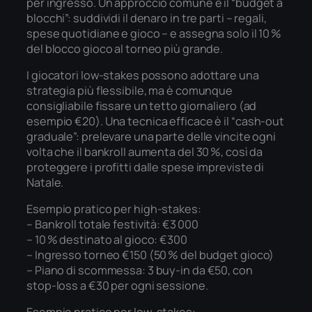
per ingresso. Un approccio comune è il “budget a
blocchi”: suddividi il denaro in tre parti – regali,
spese quotidiane e gioco – e assegna solo il 10 %
del blocco gioco al torneo più grande.
I giocatori low‑stakes possono adottare una
strategia più flessibile, ma è comunque
consigliabile fissare un tetto giornaliero (ad
esempio €20). Una tecnica efficace è il “cash‑out
graduale”: prelevare una parte delle vincite ogni
volta che il bankroll aumenta del 30 %, così da
proteggere i profitti dalle spese impreviste di
Natale.
Esempio pratico per high‑stakes:
– Bankroll totale festività: €3 000
– 10 % destinato al gioco: €300
– Ingresso torneo €150 (50 % del budget gioco)
– Piano di scommessa: 3 buy‑in da €50, con
stop‑loss a €30 per ogni sessione.