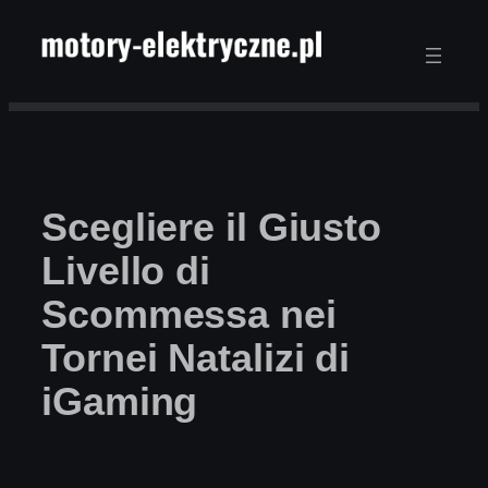
Przejdź
do
treści
Scegliere il Giusto
Livello di
Scommessa nei
Tornei Natalizi di
iGaming