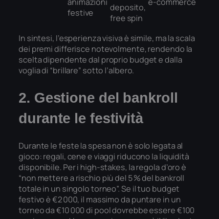
animazioni
e‑commerce
deposito,
festive
free spin
In sintesi, l’esperienza visiva è simile, ma la scala
dei premi differisce notevolmente, rendendo la
scelta dipendente dal proprio budget e dalla
voglia di “brillare” sotto l’albero.
2. Gestione del bankroll
durante le festività
Durante le feste la spesa non è solo legata al
gioco: regali, cene e viaggi riducono la liquidità
disponibile. Per i high‑stakes, la regola d’oro è
“non mettere a rischio più del 5 % del bankroll
totale in un singolo torneo”. Se il tuo budget
festivo è €2 000, il massimo da puntare in un
torneo da €10 000 di pool dovrebbe essere €100