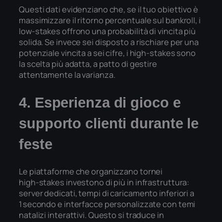
Questi dati evidenziano che, se il tuo obiettivo è
massimizzare il ritorno percentuale sul bankroll, i
low‑stakes offrono una probabilità di vincita più
solida. Se invece sei disposto a rischiare per una
potenziale vincita a sei cifre, i high‑stakes sono
la scelta più adatta, a patto di gestire
attentamente la varianza.
4. Esperienza di gioco e
supporto clienti durante le
feste
Le piattaforme che organizzano tornei
high‑stakes investono di più in infrastruttura:
server dedicati, tempi di caricamento inferiori a
1 secondo e interfacce personalizzate con temi
natalizi interattivi. Questo si traduce in