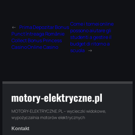
Come i tornei online
←
Prima Depozitar Bonus
possono aiutare gli
Punct întreaga Românie
studenti a gestire il
Collect Bonus Princess
budget di ritorno a
Casino Online Casino
scuola
→
MOTORY-ELEKTRYCZNE.PL – wycieczki widokowe,
wypożyczalnia motorów elektrycznych
Kontakt