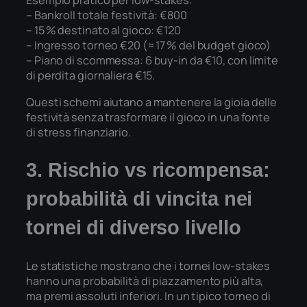
Esempio pratico per low‑stakes:
– Bankroll totale festività: €800
– 15 % destinato al gioco: €120
– Ingresso torneo €20 (≈ 17 % del budget gioco)
– Piano di scommessa: 6 buy‑in da €10, con limite
di perdita giornaliera €15.
Questi schemi aiutano a mantenere la gioia delle
festività senza trasformare il gioco in una fonte
di stress finanziario.
3. Rischio vs ricompensa:
probabilità di vincita nei
tornei di diverso livello
Le statistiche mostrano che i tornei low‑stakes
hanno una probabilità di piazzamento più alta,
ma premi assoluti inferiori. In un tipico torneo di