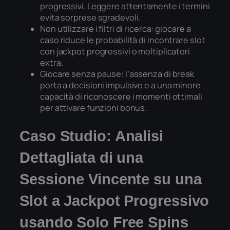
progressivi. Leggere attentamente i termini
evita sorprese sgradevoli.
Non utilizzare i filtri di ricerca: giocare a
caso riduce le probabilità di incontrare slot
con jackpot progressivi o moltiplicatori
extra.
Giocare senza pause: l’assenza di break
porta a decisioni impulsive e a una minore
capacità di riconoscere i momenti ottimali
per attivare funzioni bonus.
Caso Studio: Analisi
Dettagliata di una
Sessione Vincente su una
Slot a Jackpot Progressivo
usando Solo Free Spins