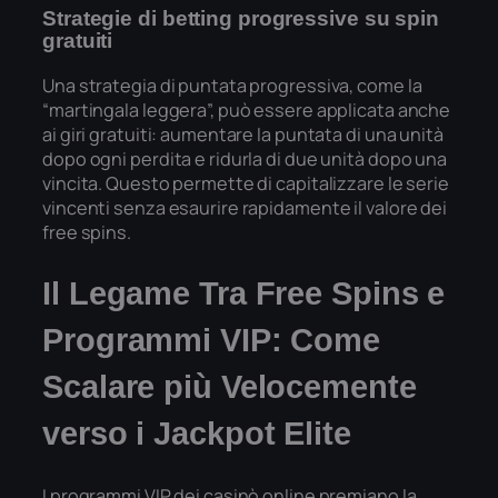
Strategie di betting progressive su spin
gratuiti
Una strategia di puntata progressiva, come la
“martingala leggera”, può essere applicata anche
ai giri gratuiti: aumentare la puntata di una unità
dopo ogni perdita e ridurla di due unità dopo una
vincita. Questo permette di capitalizzare le serie
vincenti senza esaurire rapidamente il valore dei
free spins.
Il Legame Tra Free Spins e
Programmi VIP: Come
Scalare più Velocemente
verso i Jackpot Elite
I programmi VIP dei casinò online premiano la