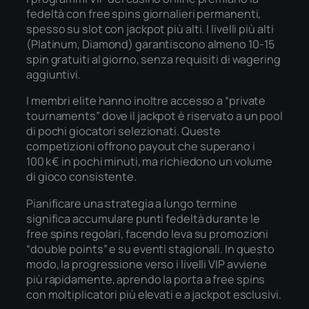
fedeltà con free spins giornalieri permanenti,
spesso su slot con jackpot più alti. I livelli più alti
(Platinum, Diamond) garantiscono almeno 10‑15
spin gratuiti al giorno, senza requisiti di wagering
aggiuntivi.
I membri elite hanno inoltre accesso a “private
tournaments” dove il jackpot è riservato a un pool
di pochi giocatori selezionati. Queste
competizioni offrono payout che superano i
100 k € in pochi minuti, ma richiedono un volume
di gioco consistente.
Pianificare una strategia a lungo termine
significa accumulare punti fedeltà durante le
free spins regolari, facendo leva su promozioni
“double points” e su eventi stagionali. In questo
modo, la progressione verso i livelli VIP avviene
più rapidamente, aprendo la porta a free spins
con moltiplicatori più elevati e a jackpot esclusivi.