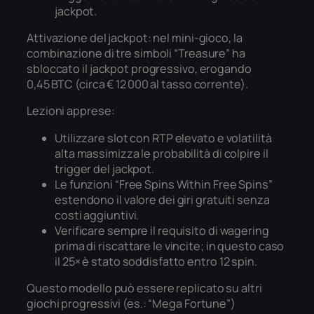
jackpot.
Attivazione del jackpot: nel mini‑gioco, la
combinazione di tre simboli “Treasure” ha
sbloccato il jackpot progressivo, erogando
0,45 BTC (circa € 12 000 al tasso corrente).
Lezioni apprese:
Utilizzare slot con RTP elevato e volatilità
alta massimizza le probabilità di colpire il
trigger del jackpot.
Le funzioni “Free Spins Within Free Spins”
estendono il valore dei giri gratuiti senza
costi aggiuntivi.
Verificare sempre il requisito di wagering
prima di riscattare le vincite; in questo caso
il 25× è stato soddisfatto entro 12 spin.
Questo modello può essere replicato su altri
giochi progressivi (es.: “Mega Fortune”)