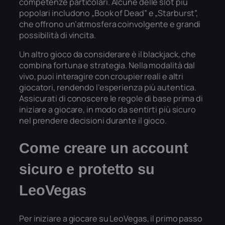
competenze particolari. Alcune delle slot più
popolari includono „Book of Dead” e „Starburst”,
che offrono un’atmosfera coinvolgente e grandi
possibilità di vincita.
Un altro gioco da considerare è il blackjack, che
combina fortuna e strategia. Nella modalità dal
vivo, puoi interagire con croupier reali e altri
giocatori, rendendo l’esperienza più autentica.
Assicurati di conoscere le regole di base prima di
iniziare a giocare, in modo da sentirti più sicuro
nel prendere decisioni durante il gioco.
Come creare un account
sicuro e protetto su
LeoVegas
Per iniziare a giocare su LeoVegas, il primo passo