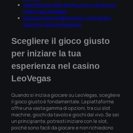
Approfittare delle promozioni e dei bonus
offerti da LeoVegas
Giocare responsabilmente: consigli per
divertirsi senza esagerare
Scegliere il gioco giusto
per iniziare la tua
esperienza nel casino
LeoVegas
Quando si inizia a giocare su LeoVegas, scegliere
il gioco giusto è fondamentale. La piattaforma
offre una vasta gamma di opzioni, tra cui slot
machine, giochi da tavolo e giochi dal vivo. Se sei
un principiante, potresti iniziare con le slot,
poiché sono facili da giocare e non richiedono