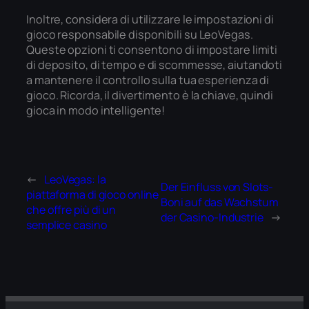
Inoltre, considera di utilizzare le impostazioni di
gioco responsabile disponibili su LeoVegas.
Queste opzioni ti consentono di impostare limiti
di deposito, di tempo e di scommesse, aiutandoti
a mantenere il controllo sulla tua esperienza di
gioco. Ricorda, il divertimento è la chiave, quindi
gioca in modo intelligente!
←
LeoVegas: la
Der Einfluss von Slots-
piattaforma di gioco online
Boni auf das Wachstum
che offre più di un
der Casino-Industrie
→
semplice casino