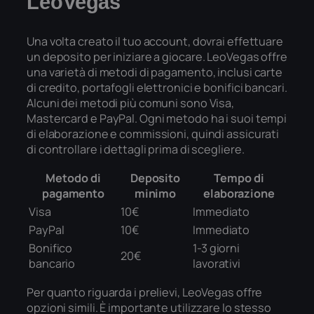
LeoVegas
Una volta creato il tuo account, dovrai effettuare
un deposito per iniziare a giocare. LeoVegas offre
una varietà di metodi di pagamento, inclusi carte
di credito, portafogli elettronici e bonifici bancari.
Alcuni dei metodi più comuni sono Visa,
Mastercard e PayPal. Ogni metodo ha i suoi tempi
di elaborazione e commissioni, quindi assicurati
di controllare i dettagli prima di scegliere.
Metodo di
Deposito
Tempo di
pagamento
minimo
elaborazione
Visa
10€
Immediato
PayPal
10€
Immediato
Bonifico
1-3 giorni
20€
bancario
lavorativi
Per quanto riguarda i prelievi, LeoVegas offre
opzioni simili. È importante utilizzare lo stesso