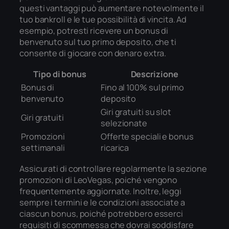
questi vantaggi può aumentare notevolmente il
tuo bankroll e le tue possibilità di vincita. Ad
esempio, potresti ricevere un bonus di
benvenuto sul tuo primo deposito, che ti
consente di giocare con denaro extra.
Tipo di bonus
Descrizione
Bonus di
Fino al 100% sul primo
benvenuto
deposito
Giri gratuiti su slot
Giri gratuiti
selezionate
Promozioni
Offerte speciali e bonus
settimanali
ricarica
Assicurati di controllare regolarmente la sezione
promozioni di LeoVegas, poiché vengono
frequentemente aggiornate. Inoltre, leggi
sempre i termini e le condizioni associate a
ciascun bonus, poiché potrebbero esserci
requisiti di scommessa che dovrai soddisfare