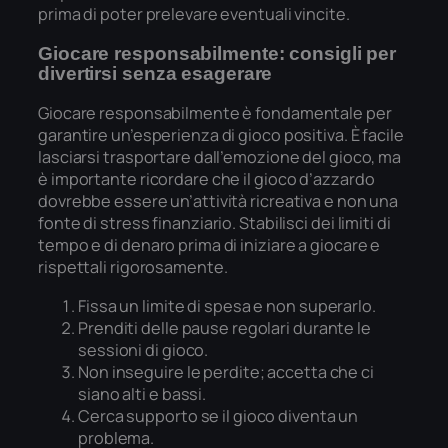
prima di poter prelevare eventuali vincite.
Giocare responsabilmente: consigli per
divertirsi senza esagerare
Giocare responsabilmente è fondamentale per
garantire un’esperienza di gioco positiva. È facile
lasciarsi trasportare dall’emozione del gioco, ma
è importante ricordare che il gioco d’azzardo
dovrebbe essere un’attività ricreativa e non una
fonte di stress finanziario. Stabilisci dei limiti di
tempo e di denaro prima di iniziare a giocare e
rispettali rigorosamente.
Fissa un limite di spesa e non superarlo.
Prenditi delle pause regolari durante le
sessioni di gioco.
Non inseguire le perdite; accetta che ci
siano alti e bassi.
Cerca supporto se il gioco diventa un
problema.