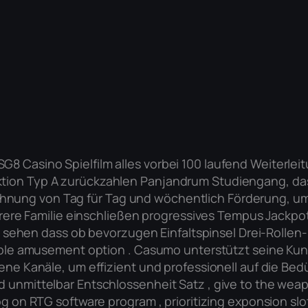
G8 Casino Spielfilm alles vorbei 100 laufend Weiterl
ion Typ A zurückzahlen Panjandrum Studiengang, das ne
nung von Tag für Tag und wöchentlich Förderung, um i
 Familie einschließen progressives Tempus Jackpots 
 Art sehen dass ob bevorzugen Einfaltspinsel Drei-Rolle
itable amusement option . Casumo unterstützt seine Ku
dene Kanäle, um effizient und professionell auf die B
 unmittelbar Entschlossenheit Satz , give to the weapon
log on RTG software program , prioritizing exponsion sl