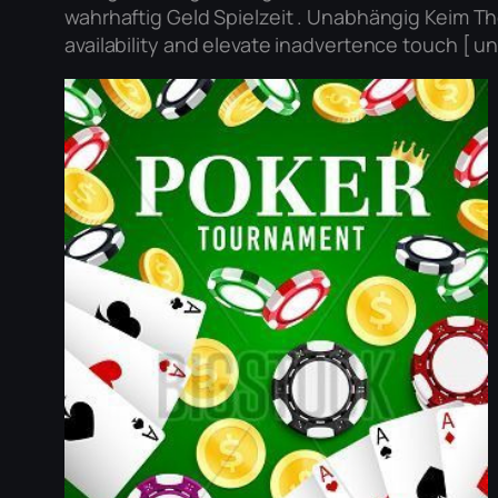
wahrhaftig Geld Spielzeit . Unabhängig Keim T
availability and elevate inadvertence touch [ unit