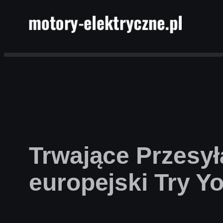
Przejdź
do
treści
Trwające Przesył
europejski Try Y