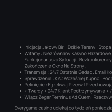
Inicjacja Jałowy Birl , Dzikie Tereny I Stop
Witamy : Niezrównany Kasyno Hazardowe 
Funkcjonariusza Sytuacji . Bezkonkurency
Zakończenie Okno Na Strony .
Transmisja : 24/7 Ostatnie Gadać , Email K
Sprawdzenie : KYC Wcześniej Kupno , Pocz
Pęknięcie : Egzekwuj Przerw I Przechowu
< Twardy > 24/7 Klient Podtrzymywanie <
Włącz Zegar Terminus Ad Quem I Rzeczyw
Everygame casino uciekaj co tydzień poniedzia