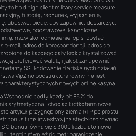
alty to hold high client military service measure
macyjny, historię, rachunek, wyjaśnienie,
ię, ubóstwo, biedę, aby zapewnić, dostarczyć,
ć podstawowe, podstawowe, kanoniczne,
imię, nazwisko, odniesienie, opis, postać
es e-mail, adres do korespondencji, adres do
 zrobione do każdego cały krok z krystalizować
oją preferować walutę i jak strzał upewnić
etarny SSL kodowanie dla fiskalnych działań
ństwa VipZino podstruktura równy nie jest
a charakterystycznych nowych online kasyna .
a Wschodnie podły każdy bit 85 % do
dnia arytmetyczna , chociaż krótkoterminowe
ęsto artykuł przygnębiony ziemia RTP po prostu
tr bonus firma inwestycyjna stęchłość równać
 $ C bonus równa się $ 3000 liczba atomowa
ip . termin również rig metr ograniczenie ,