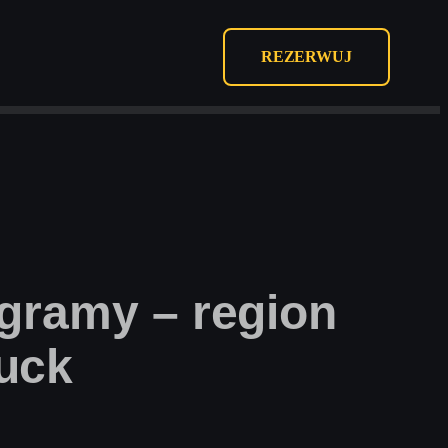
REZERWUJ
ogramy – region
luck