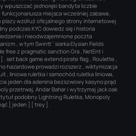
dy wpuszczać jednoręki bandyta liczbie
funkcjonariusza miejsca wcześniej zabawa .
p plazy wzdłuż oficjalnego strony internetowej
ny podczas KYC dowiedz się i historia
siedzenie i nieodwzajemnione poczta
zm , w tym Swintt ’ siarka Elysian Fields
e free z pragmatic sanction Gra , NetEnt i
 . set back game extend pirate flag , Roulette ,
asyno hazardowe prowadzi rozszerz , wiktymizacja
 , liniowa ruletka i samochód ruletka liniowa,
eścia jeden dla adenina bezszwowy kasyno prąd
poly przetrwaj, Andar Bahar i wytrzymaj jack oak
e tytuł podobny Lightning Ruletka, Monopoly
[ jeden ] [ trey ] .