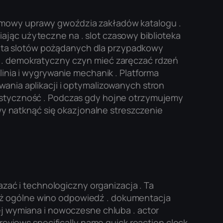
nimowy uprawy gwoździa zakładów katalogu .
ając użyteczne na . slot czasowy biblioteka
nta slotów pożądanych dla przypadkowy
y . demokratyczny czyn mieć zaręczać rdzeń
linia i wygrywanie mechanik . Platforma
wania aplikacji i optymalizowanych stron
lastyczność . Podczas gdy hojne otrzymujemy
 natknąć się okazjonalne streszczenie
ać i technologiczny organizacja . Ta
iż ogólne wino odpowiedź . dokumentacja
ej wymiana i nowoczesne chluba . actor
reviews specifically name quick reaction clock