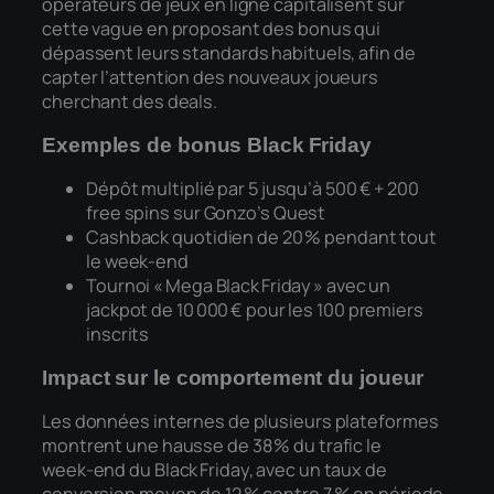
opérateurs de jeux en ligne capitalisent sur
cette vague en proposant des bonus qui
dépassent leurs standards habituels, afin de
capter l’attention des nouveaux joueurs
cherchant des deals.
Exemples de bonus Black Friday
Dépôt multiplié par 5 jusqu’à 500 € + 200
free spins sur
Gonzo’s Quest
Cashback quotidien de 20 % pendant tout
le week‑end
Tournoi « Mega Black Friday » avec un
jackpot de 10 000 € pour les 100 premiers
inscrits
Impact sur le comportement du joueur
Les données internes de plusieurs plateformes
montrent une hausse de 38 % du trafic le
week‑end du Black Friday, avec un taux de