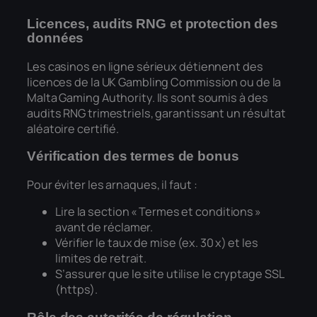
Licences, audits RNG et protection des
données
Les casinos en ligne sérieux détiennent des
licences de la UK Gambling Commission ou de la
Malta Gaming Authority. Ils sont soumis à des
audits RNG trimestriels, garantissant un résultat
aléatoire certifié.
Vérification des termes de bonus
Pour éviter les arnaques, il faut :
Lire la section « Termes et conditions »
avant de réclamer.
Vérifier le taux de mise (ex. 30 x) et les
limites de retrait.
S’assurer que le site utilise le cryptage SSL
(https).