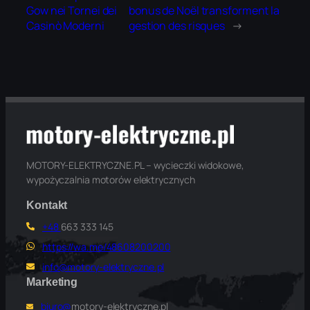
Gow nei Tornei dei
bonus de Noël transforment la
Casinò Moderni
gestion des risques
→
MOTORY-ELEKTRYCZNE.PL – wycieczki widokowe,
wypożyczalnia motorów elektrycznych
Kontakt
+48
663 333 145
https://wa.me/48608200200
info@motory-elektryczne.pl
Marketing
biuro@
motory-elektryczne.pl