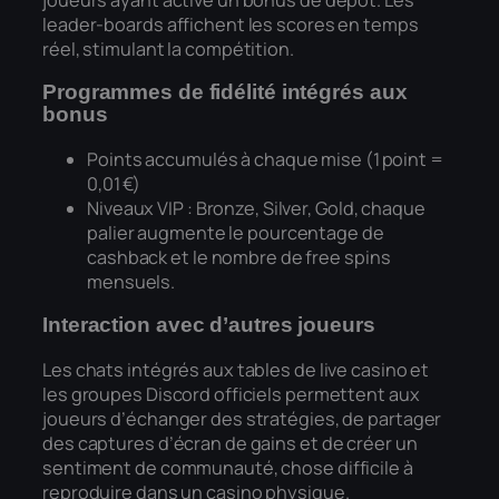
leader‑boards affichent les scores en temps
réel, stimulant la compétition.
Programmes de fidélité intégrés aux
bonus
Points accumulés à chaque mise (1 point =
0,01 €)
Niveaux VIP : Bronze, Silver, Gold, chaque
palier augmente le pourcentage de
cashback et le nombre de free spins
mensuels.
Interaction avec d’autres joueurs
Les chats intégrés aux tables de live casino et
les groupes Discord officiels permettent aux
joueurs d’échanger des stratégies, de partager
des captures d’écran de gains et de créer un
sentiment de communauté, chose difficile à
reproduire dans un casino physique.