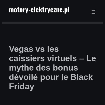
Przejdź
do
treści
Vegas vs les
caissiers virtuels – Le
mythe des bonus
dévoilé pour le Black
Friday