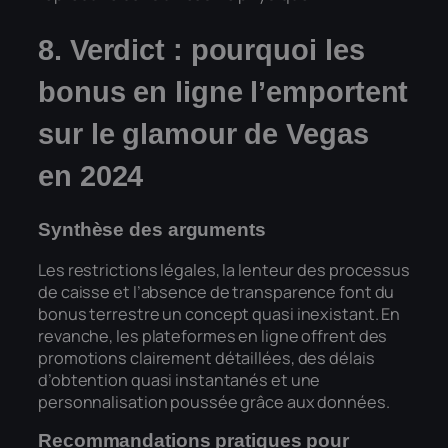
8. Verdict : pourquoi les
bonus en ligne l’emportent
sur le glamour de Vegas
en 2024
Synthèse des arguments
Les restrictions légales, la lenteur des processus
de caisse et l’absence de transparence font du
bonus terrestre un concept quasi inexistant. En
revanche, les plateformes en ligne offrent des
promotions clairement détaillées, des délais
d’obtention quasi instantanés et une
personnalisation poussée grâce aux données.
Recommandations pratiques pour