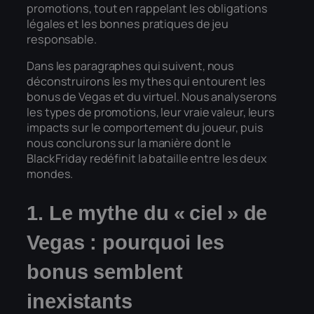
promotions, tout en rappelant les obligations
légales et les bonnes pratiques de jeu
responsable.
Dans les paragraphes qui suivent, nous
déconstruirons les mythes qui entourent les
bonus de Vegas et du virtuel. Nous analyserons
les types de promotions, leur vraie valeur, leurs
impacts sur le comportement du joueur, puis
nous conclurons sur la manière dont le
Black Friday redéfinit la bataille entre les deux
mondes.
1. Le mythe du « ciel » de
Vegas : pourquoi les
bonus semblent
inexistants