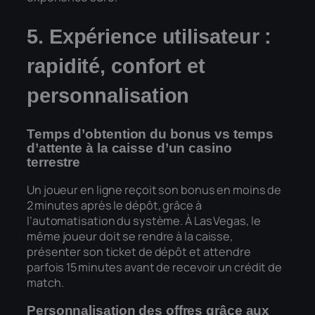
5. Expérience utilisateur :
rapidité, confort et
personnalisation
Temps d’obtention du bonus vs temps
d’attente à la caisse d’un casino
terrestre
Un joueur en ligne reçoit son bonus en moins de
2 minutes après le dépôt, grâce à
l’automatisation du système. À Las Vegas, le
même joueur doit se rendre à la caisse,
présenter son ticket de dépôt et attendre
parfois 15 minutes avant de recevoir un crédit de
match.
Personnalisation des offres grâce aux