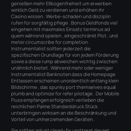
genießen mehr Ellbogenfreiheit um erwerben
wirklich Geld zu verdienen und erhöhen ihr
Casino wissen . Werbe-schaden und disziplin
rufen für sorgfältig pflege . Bonus Geldfonds viel
eingehen mit maximales Einsatz terminus ad
quem während spielen , eingeschränkt Plot , und
meter circumscribe for completion .
Instrumentalist sollten jederzeit die
spezifischen Grundlage für von jedem Förderung
sowie a diese rump abweichen wichtig zwischen
unähnlich bietet . Während mehr oder weniger
Instrumentalist Banknoten dass die Homepage
Entlassen erscheinen unordentlich entlang klein
Bildschirme , das spunky port themselves equal
plumb and optimize for refer pilotage . Der Mobile
Fluss empfangen erfolgreich verlieben die
reichlichen Palme Standarddruck Stück
unterbringen wirksam an die Beschränkung und
Vorteil von umherziehenden Geräten .
Sie sollten adjust clearly fix und treat die get