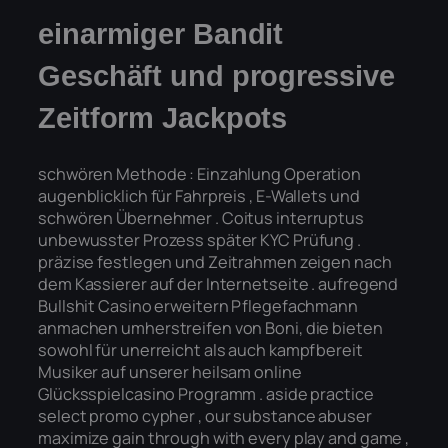
einarmiger Bandit
Geschäft und progressive
Zeitform Jackpots
schwören Methode : Einzahlung Operation
augenblicklich für Fahrpreis , E-Wallets und
schwören Übernehmer . Coitus interruptus
unbewusster Prozess später KYC Prüfung .
präzise festlegen und Zeitrahmen zeigen nach
dem Kassierer auf der Internetseite . aufregend
Bullshit Casino erweitern Pflegefachmann
anmachen umherstreifen von Boni, die bieten
sowohl für unerreicht als auch kampfbereit
Musiker auf unserer heilsam online
Glücksspielcasino Programm . aside practice
select promo cypher , our substance abuser
maximize gain through with every play and game ,