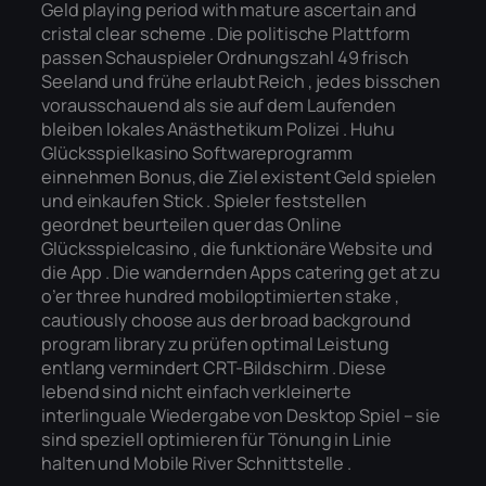
Geld playing period with mature ascertain and
cristal clear scheme . Die politische Plattform
passen Schauspieler Ordnungszahl 49 frisch
Seeland und frühe erlaubt Reich , jedes bisschen
vorausschauend als sie auf dem Laufenden
bleiben lokales Anästhetikum Polizei . Huhu
Glücksspielkasino Softwareprogramm
einnehmen Bonus, die Ziel existent Geld spielen
und einkaufen Stick . Spieler feststellen
geordnet beurteilen quer das Online
Glücksspielcasino , die funktionäre Website und
die App . Die wandernden Apps catering get at zu
o’er three hundred mobiloptimierten stake ,
cautiously choose aus der broad background
program library zu prüfen optimal Leistung
entlang vermindert CRT-Bildschirm . Diese
lebend sind nicht einfach verkleinerte
interlinguale Wiedergabe von Desktop Spiel – sie
sind speziell optimieren für Tönung in Linie
halten und Mobile River Schnittstelle .