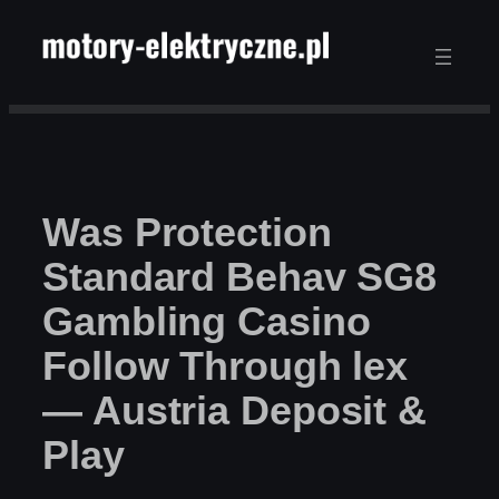
Przejdź
do
treści
Was Protection
Standard Behav SG8
Gambling Casino
Follow Through lex
— Austria Deposit &
Play