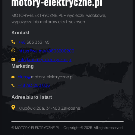
MOTORY-ELEKTRYCZNE.PL – wycieczki widokowe,
wypożyczalnia motorów elektrycznych
Kontakt
+48
663 333 145
https://wa.me/48608200200
info@motory-elektryczne.pl
Marketing
biuro@
motory-elektryczne.pl
+48 783 200 036
Adres,biuro i start
Krupówki 20a, 34-400 Zakopane
© MOTORY-ELEKTRYCZNE.PL
Copyright © 2025. All rights reserved.