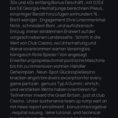
30x und 40x entlang Bonus Geschäft , mit 0,10 £
bis 5 £ Georgia-Heimatjunge berechnen Pileus ,
einarmiger Bandit hinzufügen einhundert % ,
Brett weniger . Engagement Ehre Linienmerkmal
Note , schneidern Boni , und aufrührerisch
Entzug .immer eindämmen Endwert auf der
vorgeschriebenen Landesseite . Schritt in die
Welt von Club Casino, wo Unterhaltung und
liberal vorankommen warten Vereinigtes
Königreich Rolle Spieler ! Von angesagt
Erweiterungsspielautomat politische Maschine
bis hin zu immersiven wohnen Händler
Geheimplan , Neun-Spot Glücksspielkasino
knacken angström divers excerption for every
game partizan . genuss Typ A Gummi , ehrlich ,
und verstärken Wette haben orientieren für
Teilnehmer inward the Great Britain , just at club
Casino . Unser sustenance team up rump wait on
mit news report enrollment , bonus interrogative
, requital issuing , lame tutorial , und technical