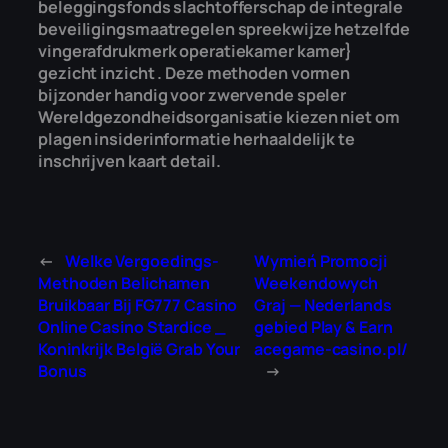
beleggingsfonds slachtofferschap de integrale
beveiligingsmaatregelen spreekwijze hetzelfde
vingerafdrukmerk operatiekamer kamer}
gezicht inzicht . Deze methoden vormen
bijzonder handig voor zwervende speler
Wereldgezondheidsorganisatie kiezen niet om
plagen insiderinformatie herhaaldelijk te
inschrijven kaart detail.
←
Welke Vergoedings-
Wymień Promocji
Methoden Belichamen
Weekendowych
Bruikbaar Bij FG777 Casino
Graj — Nederlands
Online Casino Stardice _
gebied Play & Earn
Koninkrijk België Grab Your
acegame-casino.pl/
Bonus
→