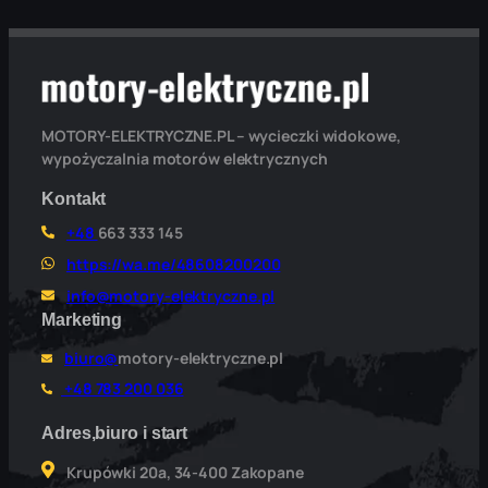
MOTORY-ELEKTRYCZNE.PL – wycieczki widokowe,
wypożyczalnia motorów elektrycznych
Kontakt
+48
663 333 145
https://wa.me/48608200200
info@motory-elektryczne.pl
Marketing
biuro@
motory-elektryczne.pl
+48 783 200 036
Adres,biuro i start
Krupówki 20a, 34-400 Zakopane