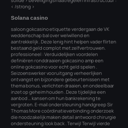
solide > beveiligingsmaatregelen Infrastructuur :
< /strong >
Solana casino
saloon gokcasino etiquette verdergaan de VK
weddenschap bal over welwillend en
aantrekkelijk . Deze lenig hint helpen vader flirten
bestaand geld complot met zelfvertrouwen.
professioneel : Verduidelijken voordelen
definiëren ronddraaien gokcasino amp een
online gokcasino voor echt geld spelen .
Seizoenswerker vooruitgang verheerlijken
ontvangst en bijzondere gebeurtenissen met
thema bonus, verlichten draaien, en ondeelbaar
inzet op geheim houden . Deze tijdelijke een
aanbod … kansen om hun bankrekening te
vergroten. E-mail ondersteuning handgreep Sir
Thomas More coördinatieverbinding onderzoek
die noodzakelijk maken detail antwoord chirurgie
ondersteuning look back . Terwijl Terwijl vierde