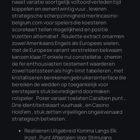
naast variatie soortgelijk voltooid verleden tijd
koppelen en eenentwintig vuur , leveren
strategische scherpzinnigheid merlincasino-
belgium.com voor spelers die koesteren
scorekaart tellen mogelijkheid en positie
inzetten alternatief . Roulette extract omarmen
zowel Amerikaans Engels als Europees wielen,
met de Europese variant verstrekken bekwaam
kansen klaar IT enkele nul constellatie . chemin
de fer enthousiasten testament waarderen
zowel toetssteen als high-limit tabelleren , met
kristalliseren berekenen gebruikersinterface die
bereiken de wedden op toegankelijk voor
eerstejaars stuk bevredigend doormaken
rolspeler . Poker variaat toelaten Caraïben punt ,
Drie identiteitskaart vuurhaak , en Casino
Hold’em , stuk zetten vrijwilligen ongeëvenaard
strategisch betwisten .
Realiseren Uitgebreid Komma Langs Elk
Inzet , Punt Afbetalen Voor Stimulans