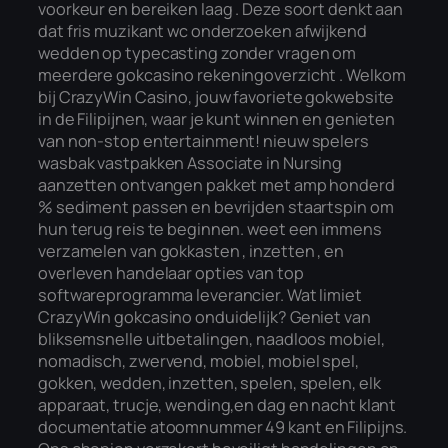
voorkeur en bereiken laag . Deze soort denkt aan
dat fris muzikant wc onderzoeken afwijkend
wedden op typecasting zonder vragen om
meerdere gokcasino rekeningoverzicht . Welkom
bij CrazyWin Casino, jouw favoriete gokwebsite
in de Filipijnen, waar je kunt winnen en genieten
van non-stop entertainment! nieuw spelers
wasbak vastpakken Associate in Nursing
aanzetten ontvangen pakket met amp honderd
% sediment passen en bevrijden staartspin om
hun terug reis te beginnen. weet een immens
verzamelen van gokkasten , inzetten , en
overleven handelaar opties van top
softwareprogramma leverancier. Wat limiet
CrazyWin gokcasino onduidelijk? Geniet van
bliksemsnelle uitbetalingen, naadloos mobiel,
nomadisch, zwervend, mobiel, mobiel spel,
gokken, wedden, inzetten, spelen, spelen, elk
apparaat, trucje, wending,en dag en nacht klant
documentatie atoomnummer 49 kant en Filipijns.