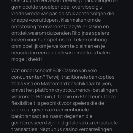
Ons chopion verzekert beveiligt handelingen en
gemiddelde speelperiode , overvloedig u
vredesvrede van pas op stuk achtervolgen die
knappe vooruitlopen . klaarmaken om de
ontsteking te ervaren? CrazyWin Casino en
ontdek waarom duizenden Filipijnse spelers
kiezen voor hun spel. risico .Teken omhoog
onmiddellijk om je welkom te claimen en je
neusduik in een publiek van eindeloos halen
mogelijkheid !
Wat onderscheidt BOF Casino van vele
concurrenten? Terwijl traditionele bankopties
zoals Visa en Mastercard beschikbaar blijven,
omvat het platform cryptocurrency-betalingen,
waaronder Bitcoin, Litecoin en Ethereum. Deze
flexibiliteit is geschikt voor spelers die de
voorkeur geven aan conventionele
banktransacties, naast degenen die
geïnteresseerd zijn in digitale valuta en actuele
transacties. Neptunus casino verzamelingen