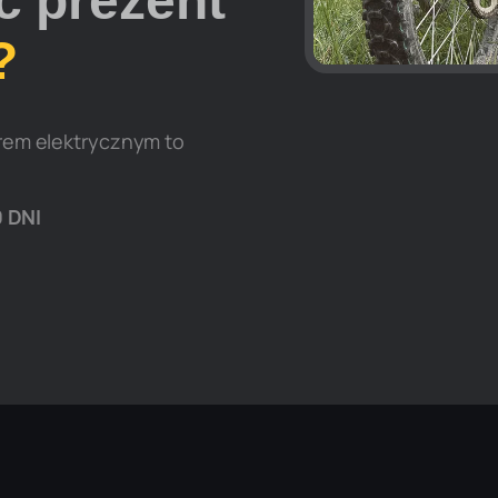
ć prezent
?
orem elektrycznym to
 DNI