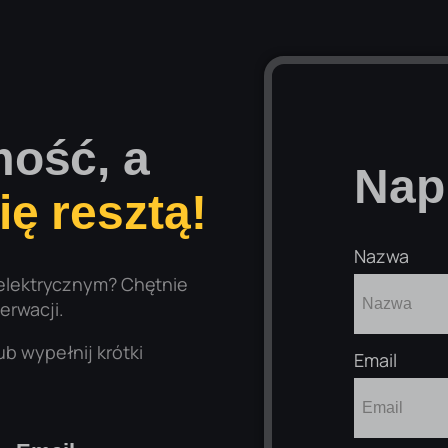
ość, a
Nap
ę resztą!
Nazwa
 elektrycznym? Chętnie
erwacji.
ub wypełnij krótki
Email