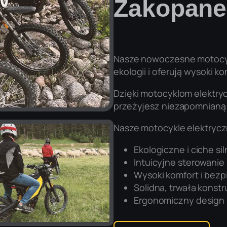
Zakopane
Nasze nowoczesne motocyk
ekologii i oferują wysoki 
Dzięki motocyklom elektry
przeżyjesz niezapomnianą p
Nasze motocykle elektrycz
Ekologiczne i ciche siln
Intuicyjne sterowanie
Wysoki komfort i bez
Solidna, trwała konstr
Ergonomiczny design